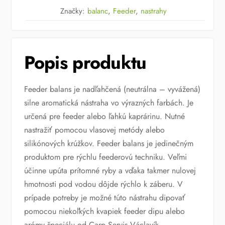
Značky:
balanc
,
Feeder
,
nastrahy
Popis produktu
Feeder balans je nadľahčená (neutrálna – vyvážená)
silne aromatická nástraha vo výrazných farbách. Je
určená pre feeder alebo ľahkú kaprárinu. Nutné
nastražiť pomocou vlasovej metódy alebo
silikónových krúžkov. Feeder balans je jedinečným
produktom pre rýchlu feederovú techniku. Veľmi
účinne upúta prítomné ryby a vďaka takmer nulovej
hmotnosti pod vodou dôjde rýchlo k záberu. V
prípade potreby je možné túto nástrahu dipovať
pomocou niekoľkých kvapiek feeder dipu alebo
arómy špeciálu od Carp Servis Václavík.