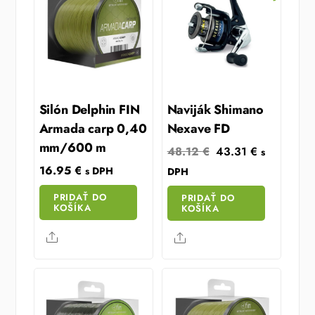
Silón Delphin FIN
Naviják Shimano
Armada carp 0,40
Nexave FD
mm/600 m
Original
Current
48.12
€
43.31
€
s
price
price
16.95
€
s DPH
DPH
was:
is:
PRIDAŤ DO
PRIDAŤ DO
48.12 €.
43.31 €.
KOŠÍKA
KOŠÍKA
Share
Share