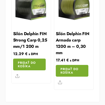
Silón Delphin FIN
Silón Delphin FIN
Strong Carp 0,25
Armada carp
mm/1 200 m
1200 m – 0,30
mm
12.29
€
s DPH
17.41
€
s DPH
PRIDAŤ DO
KOŠÍKA
PRIDAŤ DO
KOŠÍKA
Share
Share