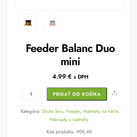
Feeder Balanc Duo
mini
4.99
€
s DPH
množstvo
Share
PRIDAŤ DO KOŠÍKA
Feeder
Balanc
Kategória:
Druhy lovu
,
Feeder
,
Nástrahy na háčik
,
Duo
Návnady a nástrahy
mini
Kód produktu
:
900,40