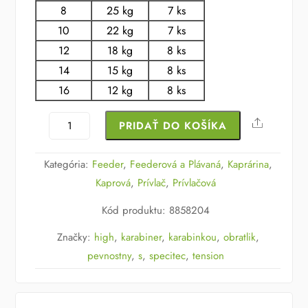
8
25 kg
7 ks
10
22 kg
7 ks
12
18 kg
8 ks
14
15 kg
8 ks
16
12 kg
8 ks
množstvo
Share
PRIDAŤ DO KOŠÍKA
Obratlík
s
Kategória:
Feeder
,
Feederová a Plávaná
,
Kaprárina
,
karabinkou
Kaprová
,
Prívlač
,
Prívlačová
Specitec
Kód produktu
:
8858204
High
Tension
Značky:
high
,
karabiner
,
karabinkou
,
obratlik
,
Karabiner
pevnostny
,
s
,
specitec
,
tension