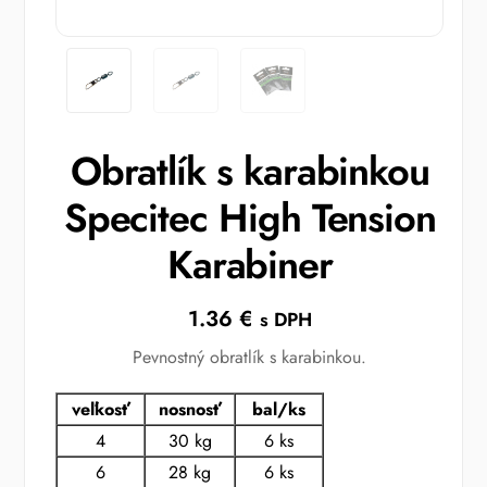
Obratlík s karabinkou
Specitec High Tension
Karabiner
1.36
€
s DPH
Pevnostný obratlík s karabinkou.
veľkosť
nosnosť
bal/ks
4
30 kg
6 ks
6
28 kg
6 ks