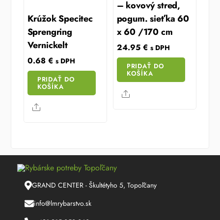
– kovový stred,
Krúžok Specitec
pogum. sieťka 60
Sprengring
x 60 /170 cm
Vernickelt
24.95
€
s DPH
0.68
€
s DPH
PRIDAŤ DO
KOŠÍKA
PRIDAŤ DO
KOŠÍKA
Share
Share
GRAND CENTER - Škultétyho 5, Topoľčany
info@lmrybarstvo.sk