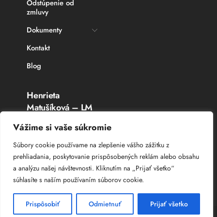
Odstúpenie od
zmluvy
Dokumenty
Kontakt
Blog
Henrieta
Matušíková – LM
Rybárske potreby
Vážime si vaše súkromie
Topoľčany
Súbory cookie používame na zlepšenie vášho zážitku z
prehliadania, poskytovanie prispôsobených reklám alebo obsahu
IČO: 336 764 53
a analýzu našej návštevnosti. Kliknutím na „Prijať všetko“
DIČ: 102 044 8385
súhlasíte s naším používaním súborov cookie.
IČ DPH: SK 102 044 8385
Prispôsobiť
Odmietnuť
Prijať všetko
© Copyright
Web Studio – Tvorba web stránok
2025