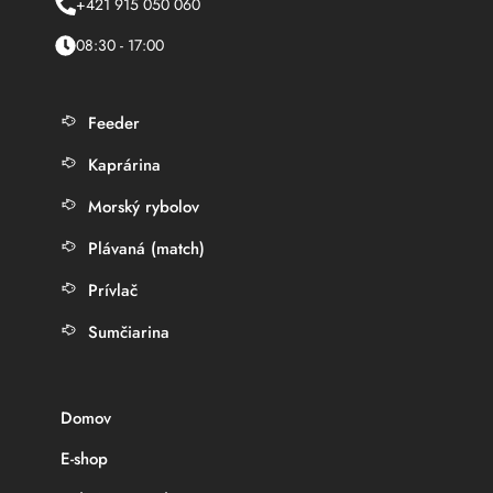
+421 915 050 060
08:30 - 17:00
Feeder
Kaprárina
Morský rybolov
Plávaná (match)
Prívlač
Sumčiarina
Domov
E-shop