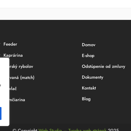
Feeder
Domov
Kaprárina
E-shop
Morský rybolov
Odstúpenie od zmluvy
Dokumenty
Plávaná (match)
u
Kontakt
Prívlač
Blog
Sumčiarina
© Copyright
Web Studio – Tvorba web stránok
2025