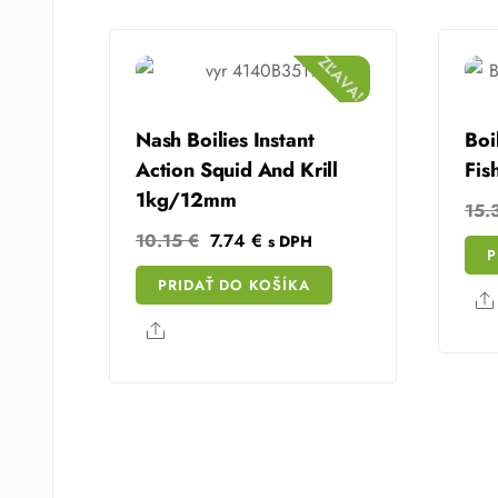
ZĽAVA!
Nash Boilies Instant
Boi
Action Squid And Krill
Fis
1kg/12mm
15.
Original
Current
10.15
€
7.74
€
s DPH
P
price
price
PRIDAŤ DO KOŠÍKA
was:
is:
10.15 €.
7.74 €.
Share