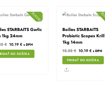
ZĽAVA!
ZĽ
lies STARBAITS Garlic
Boilies STARBAITS
h 1kg 24mm
Probiotic Scopex Krill
1kg 14mm
Original
Current
32
€
10.19
€
s DPH
price
price
Original
Current
15.32
€
10.19
€
s DPH
RIDAŤ DO KOŠÍKA
was:
is:
price
price
PRIDAŤ DO KOŠÍKA
15.32 €.
10.19 €.
was:
is:
Share
15.32 €.
10.19 €
Share