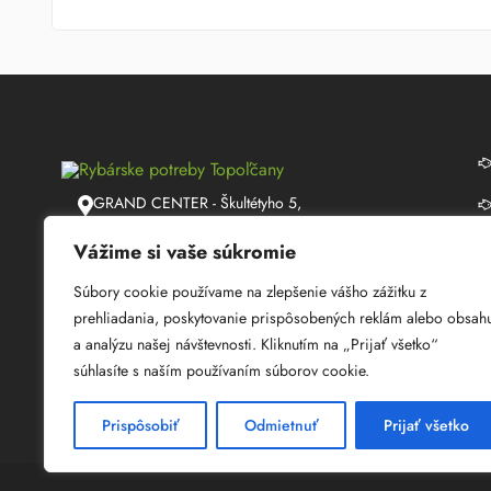
GRAND CENTER - Škultétyho 5,
Topoľčany
Vážime si vaše súkromie
info@lmrybarstvo.sk
Súbory cookie používame na zlepšenie vášho zážitku z
+421 915 050 060
prehliadania, poskytovanie prispôsobených reklám alebo obsah
a analýzu našej návštevnosti. Kliknutím na „Prijať všetko“
08:30 - 17:00
súhlasíte s naším používaním súborov cookie.
Prispôsobiť
Odmietnuť
Prijať všetko