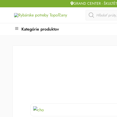
Skip
GRAND CENTER - ŠKULTÉ
to
Products
search
content
Kategórie produktov