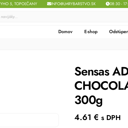
TYHO 5, TOPOĽČANY
INFO@LMRYBARSTVO.SK
08:30 - 17
Domov
E-shop
Odstúpen
Sensas A
CHOCOLA
300g
4.61
€
s DPH