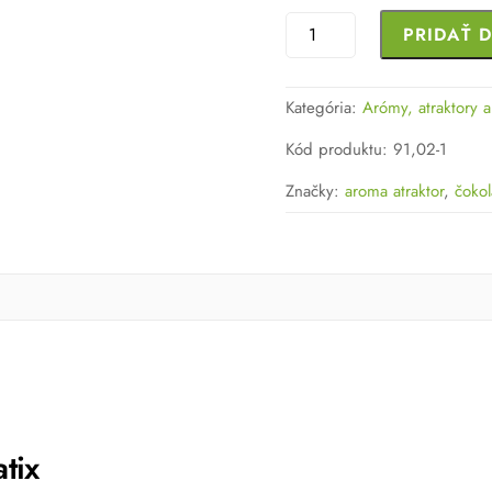
množstvo
PRIDAŤ 
Sensas
ADDITIVE
Kategória:
Arómy, atraktory a
CHOCOLATIX-
ČOKOLÁDA
Kód produktu
:
91,02-1
300g
Značky:
aroma atraktor
,
čoko
tix