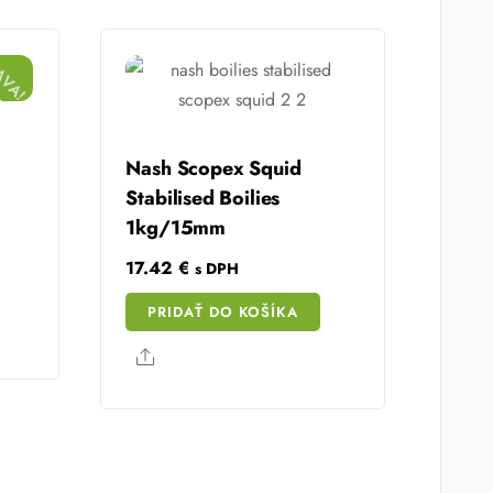
AVA!
Nash Scopex Squid
Stabilised Boilies
1kg/15mm
17.42
€
s DPH
PRIDAŤ DO KOŠÍKA
.
Share