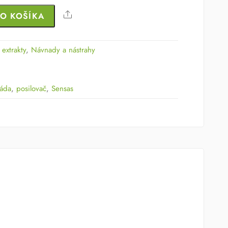
Share
DO KOŠÍKA
 extrakty
,
Návnady a nástrahy
láda
,
posilovač
,
Sensas