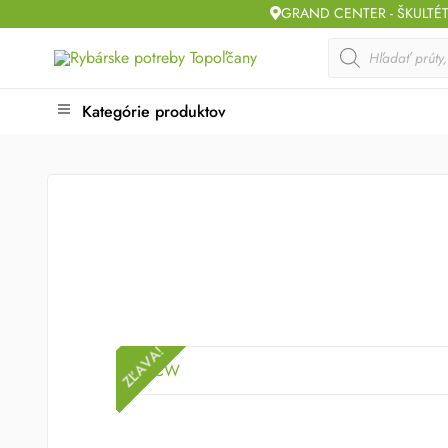
Skip
GRAND CENTER - ŠKULTÉ
to
Products
search
content
Kategórie produktov
ZĽAVA!
ZĽAVA!