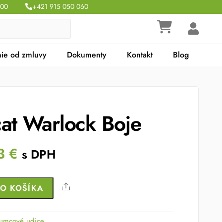
:00
+421 915 050 060
ie od zmluvy
Dokumenty
Kontakt
Blog
cat Warlock Boje
nal
Current
03
€
s DPH
e
price
is:
Share
DO KOŠÍKA
81 €.
81.03 €.
umcové udice