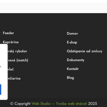
Feeder
Domov
Kaprárina
E-shop
Morský rybolov
Odstúpenie od zmluvy
Dokumenty
Plávaná (match)
u
Kontakt
Prívlač
Blog
Sumčiarina
© Copyright
Web Studio – Tvorba web stránok
2025