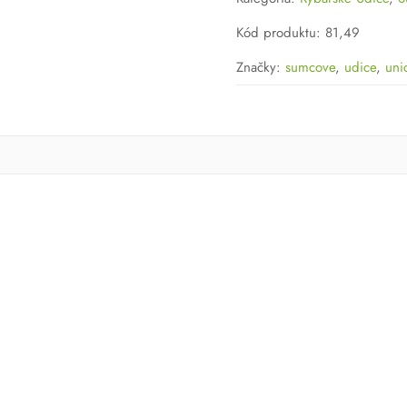
Warlock
Boje
Kód produktu
:
81,49
Značky:
sumcove
,
udice
,
uni