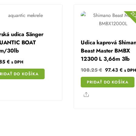
ZĽ
ská udica Sänger
UANTIC BOAT
Udica kaprová Shima
7m/30lb
Beast Master BMBX
12300 L 3,66m 3lb
.85
€
s DPH
Original
Curre
108.25
€
97.43
€
s DP
RIDAŤ DO KOŠÍKA
price
price
PRIDAŤ DO KOŠÍKA
was:
is:
Share
108.25 €.
97.43
Share