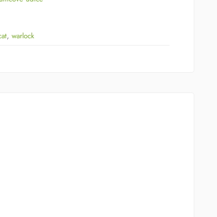
cat
,
warlock