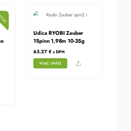
AVA!
Udica RYOBI Zauber
no
1Spinn 1,98m 10-35g
63.27
€
s DPH
Share
VIAC INFO
nt
H
 €.