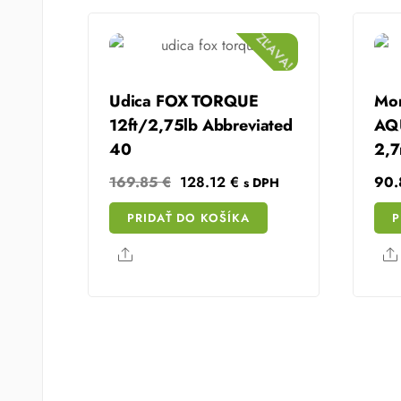
ZĽAVA!
Udica FOX TORQUE
Mor
12ft/2,75lb Abbreviated
AQ
40
2,
Original
Current
169.85
€
128.12
€
90
s DPH
price
price
PRIDAŤ DO KOŠÍKA
P
was:
is:
169.85 €.
128.12 €.
Share