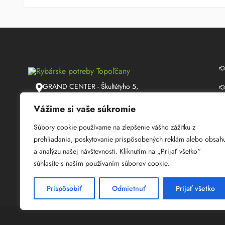
GRAND CENTER - Škultétyho 5,
Topoľčany
Vážime si vaše súkromie
info@lmrybarstvo.sk
Súbory cookie používame na zlepšenie vášho zážitku z
+421 915 050 060
prehliadania, poskytovanie prispôsobených reklám alebo obsah
a analýzu našej návštevnosti. Kliknutím na „Prijať všetko“
08:30 - 17:00
súhlasíte s naším používaním súborov cookie.
Prispôsobiť
Odmietnuť
Prijať všetko