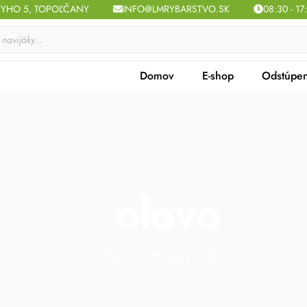
TYHO 5, TOPOĽČANY
INFO@LMRYBARSTVO.SK
08:30 - 17
Domov
E-shop
Odstúpen
olovo
Domov
/
Produkty
/
olovo