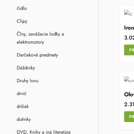
čidlo
Clipy
Iro
Člny, zavážacie loďky a
3.0
elektromotory
P
Darčekové predmety
Dáždniky
Druhy lovu
drvič
Olo
2.3
držiak
P
dutinky
DVD, Knihy a iná literatúra