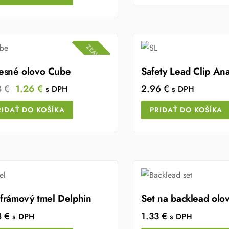
ZĽAVA!
esné olovo Cube
Safety Lead Clip An
Original
Current
8
€
1.26
€
2.96
€
s DPH
s DPH
price
price
RIDAŤ DO KOŠÍKA
PRIDAŤ DO KOŠÍKA
was:
is:
1.58 €.
1.26 €.
frámový tmel Delphin
Set na backlead olo
8
€
1.33
€
s DPH
s DPH