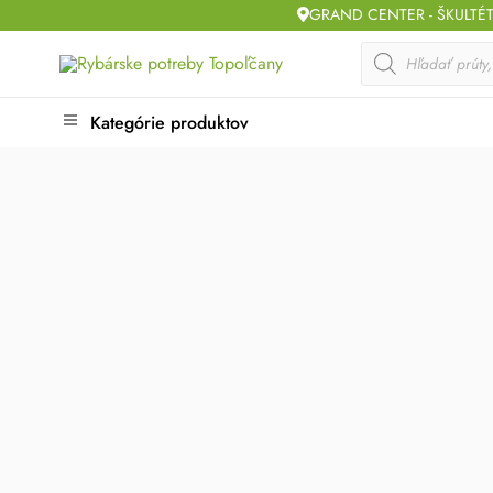
Skip
GRAND CENTER - ŠKULTÉ
to
Products
search
content
Kategórie produktov