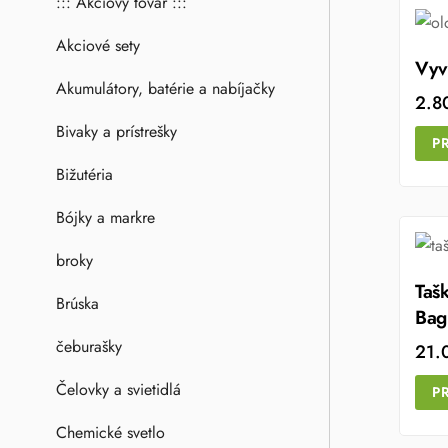
::: Akciový tovar :::
Akciové sety
Vyv
Akumulátory, batérie a nabíjačky
2.8
Bivaky a prístrešky
P
Bižutéria
Bójky a markre
broky
Taš
Brúska
Bag
čeburašky
21.
Čelovky a svietidlá
P
Chemické svetlo