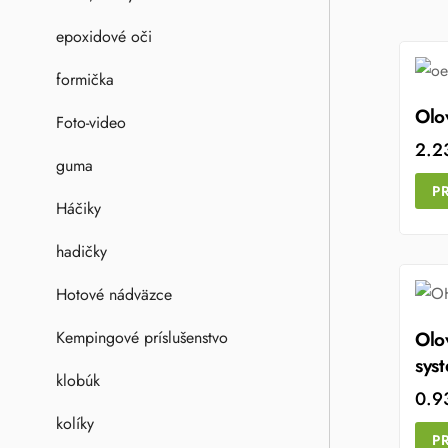
epoxidové oči
formička
Olo
Foto-video
2.2
guma
P
Háčiky
hadičky
Hotové nádväzce
Olo
Kempingové príslušenstvo
sys
klobúk
0.9
kolíky
P