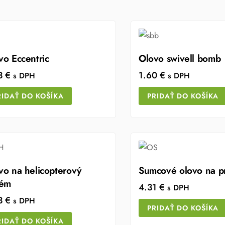
vo Eccentric
Olovo swivell bomb
3
€
1.60
€
s DPH
s DPH
RIDAŤ DO KOŠÍKA
PRIDAŤ DO KOŠÍKA
vo na helicopterový
Sumcové olovo na pr
tém
4.31
€
s DPH
3
€
s DPH
PRIDAŤ DO KOŠÍKA
RIDAŤ DO KOŠÍKA