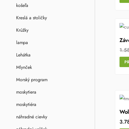
košeľa
Kreslá a stoličky
Krúžky
Záv
lampa
1.5
Lehátka
P
Mlynček
Morský program
moskytiera
moskytiéra
Wol
náhradné cievky
3.7