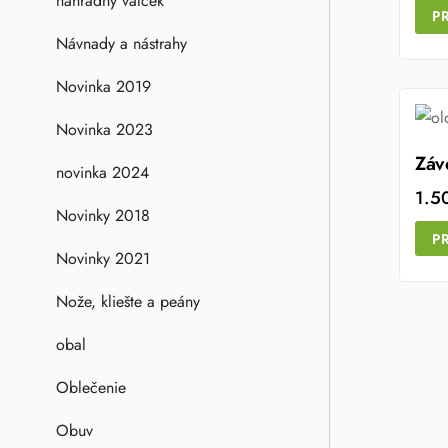
náhradný valček
P
Návnady a nástrahy
Novinka 2019
Novinka 2023
Záv
novinka 2024
1.5
Novinky 2018
P
Novinky 2021
Nože, kliešte a peány
obal
Oblečenie
Obuv