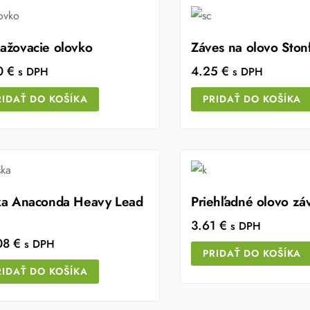
ažovacie olovko
Záves na olovo Ston
0
€
4.25
€
s DPH
s DPH
RIDAŤ DO KOŠÍKA
PRIDAŤ DO KOŠÍKA
ka Anaconda Heavy Lead
Priehľadné olovo zá
3.61
€
s DPH
08
€
s DPH
PRIDAŤ DO KOŠÍKA
RIDAŤ DO KOŠÍKA