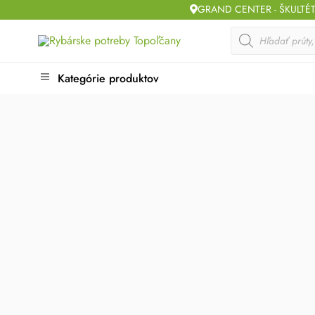
Skip
GRAND CENTER - ŠKULTÉ
to
Products
search
content
Kategórie produktov