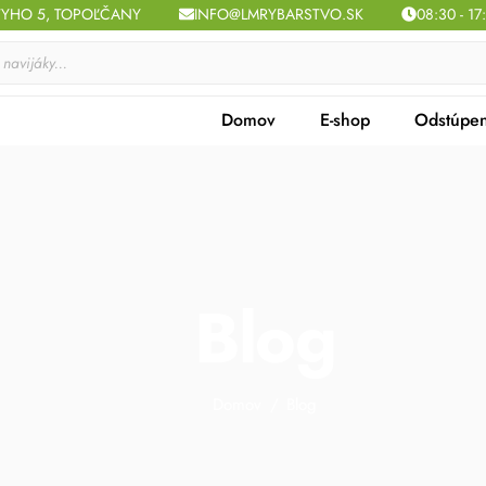
TYHO 5, TOPOĽČANY
INFO@LMRYBARSTVO.SK
08:30 - 17
Domov
E-shop
Odstúpen
Blog
Domov
/
Blog