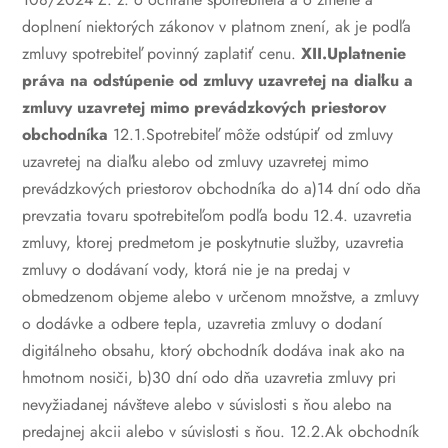
doplnení niektorých zákonov v platnom znení, ak je podľa
zmluvy spotrebiteľ povinný zaplatiť cenu.
XII.Uplatnenie
práva na odstúpenie od zmluvy uzavretej na diaľku a
zmluvy uzavretej mimo prevádzkových priestorov
obchodníka
12.1.Spotrebiteľ môže odstúpiť od zmluvy
uzavretej na diaľku alebo od zmluvy uzavretej mimo
prevádzkových priestorov obchodníka do
a)14 dní odo dňa
prevzatia tovaru spotrebiteľom podľa bodu 12.4.
uzavretia
zmluvy, ktorej predmetom je poskytnutie služby,
uzavretia
zmluvy o dodávaní vody, ktorá nie je na predaj v
obmedzenom objeme alebo v určenom množstve, a zmluvy
o dodávke a odbere tepla,
uzavretia zmluvy o dodaní
digitálneho obsahu, ktorý obchodník dodáva inak ako na
hmotnom nosiči,
b)30 dní odo dňa uzavretia zmluvy pri
nevyžiadanej návšteve alebo v súvislosti s ňou alebo na
predajnej akcii alebo v súvislosti s ňou.
12.2.Ak obchodník