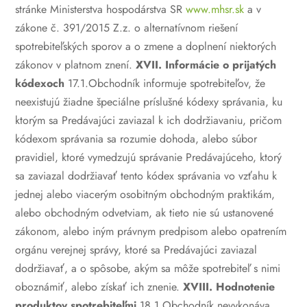
stránke Ministerstva hospodárstva SR
www.mhsr.sk
a v
zákone č. 391/2015 Z.z. o alternatívnom riešení
spotrebiteľských sporov a o zmene a doplnení niektorých
zákonov v platnom znení.
XVII. Informácie o prijatých
kódexoch
17.1.Obchodník informuje spotrebiteľov, že
neexistujú žiadne špeciálne príslušné kódexy správania, ku
ktorým sa Predávajúci zaviazal k ich dodržiavaniu, pričom
kódexom správania sa rozumie dohoda, alebo súbor
pravidiel, ktoré vymedzujú správanie Predávajúceho, ktorý
sa zaviazal dodržiavať tento kódex správania vo vzťahu k
jednej alebo viacerým osobitným obchodným praktikám,
alebo obchodným odvetviam, ak tieto nie sú ustanovené
zákonom, alebo iným právnym predpisom alebo opatrením
orgánu verejnej správy, ktoré sa Predávajúci zaviazal
dodržiavať, a o spôsobe, akým sa môže spotrebiteľ s nimi
oboznámiť, alebo získať ich znenie.
XVIII. Hodnotenie
produktov spotrebiteľmi
18.1.Obchodník nevykonáva