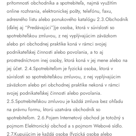
prítomnosti obchodníka a spotrebiteľa, najmä využitím
online rozhrania, elektronickej pošty, telefónu, faxu,
adresného listu alebo ponukového katalógu
2.3.Obchodník
(ďalej aj “Predávajúci”)je osoba, ktorá v súvislosti so
spotrebiteľskou zmluvou, z nej vyplývajúcim záväzkom
alebo pri obchodnej praktike koná v rámci svojej
podnikateľskej činnosti alebo povolania, a to aj
prostredníctvom inej osoby, ktorá koná v jej mene alebo na
jej účet.
2.4.Spotrebiteľom je fyzická osoba, ktorá v
súvislosti so spotrebiteľskou zmluvou, z nej vyplývajúcim
záväzkom alebo pri obchodnej praktike nekoná v rámci
svojej podnikateľskej činnosti alebo povolania.
2.5.Spotrebiteľskou zmluvou je každá zmluva bez ohľadu
na právnu formu, ktorú uzatvára obchodník so
spotrebiteľom.
2.6.Pojem Internetový obchod je totožný s
pojmom Elektronický obchod a s pojmom Webové sídlo.
2.7.Kupujúcim je každá osoba (fyzická osoba alebo