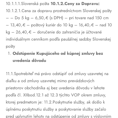
10.1.1.1.Slovenská pošta
10.1.2.Ceny za Dopravu:
10.1.2.1.Cena za dopravu prostredníctvom Slovenskej pošty
–
– Do 5 kg – 6,50,-€ (s DPH)
– pri tovare nad 150 cm
– 13,40,-€
– poštový kuriér do 10 kg – 16,40,-€
– nad 10
kg – 26,40,-€
– doručenie do zahraničia je účtované
individuálnym cenníkom podľa paušálnej sadzby Slovenskej
pošty
Odstúpenie Kupujúceho od kúpnej zmluvy bez
uvedenia dôvodu
11.1.Spotrebiteľ má právo odstúpiť od zmluvy uzavretej na
diaľku a od zmluvy uzavretej mimo prevádzkových
priestorov obchodníka aj bez uvedenia dôvodu v lehote
podľa čl. XIIbod.12.1 až 12.3 týchto VOP okrem zmluvy,
ktorej predmetom je:
11.2.Poskytnutie služby, ak došlo k
úplnému poskytnutiu služby a poskytovanie služby začalo
pred uplynutím lehoty na odstúpenie od zmluvy s výslovným