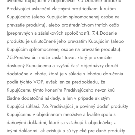
uvedená Kupujúcim v objednávke.
7.3.Dodanie produktu
Predávajúci uskutoční vlastnými prostriedkami k rukám
Kupujúceho (alebo Kupujúcim splnomocnenej osobe na
prevzatie produktu), alebo prostredníctvom tretích osôb
(prepravných a zásielkových spoločností).
7.4.Dodanie
produktu je uskutočnené jeho prevzatím Kupujúcim (alebo
Kupujúcim splnomocnenej osobe na prevzatie produktu).
7.5.Predávajúci môže zaslať tovar, ktorý je okamžite
dostupný Kupujúcemu a zvyšnú časť objednávky doručí
dodatočne v lehote, ktorá je v súlade s lehotou doručenia
podľa týchto VOP, avšak len za predpokladu, že
Kupujúcemu týmto konaním Predávajúceho nevzniknú
žiadne dodatočné náklady, a len v prípade ak stým
Kupujúci súhlasí.
7.6.Predávajúci je povinný dodať produkty
Kupujúcemu v objednanom množstve a kvalite spolu s
daňovými dokladmi, ktoré sa vzťahujú k objednávke, a
inými dokladmi, ak existujú a sú typické pre dané produkty