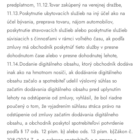
predplatnom,
11.12.Tovar zakúpený na verejnej dražbe,
11.13.Poskytnutie ubytovacích služieb na iný účel ako na
účel bývania, preprava tovaru, nájom automobilov,
poskytnutie stravovacích služieb alebo poskytnutie služieb
súvisiacich s činnosťami v rámci voľného času, ak podľa
zmluvy má obchodník poskytnúť tieto služby v presne
dohodnutom čase alebo v presne dohodnutej lehote,
11.14.Dodanie digitálneho obsahu, ktorý obchodník dodáva
inak ako na hmotnom nosiči, ak dodávanie digitálneho
obsahu začalo a spotrebiteľ udelil výslovný súhlas so
začatím dodávania digitálneho obsahu pred uplynutím
lehoty na odstúpenie od zmluvy, vyhlásil, že bol riadne
poučený o tom, že vyjadrením súhlasu stráca právo na
odstúpenie od zmluvy začatím dodávania digitálneho
obsahu, a obchodník poskytol spotrebiteľovi potvrdenie
podľa § 17 ods. 12 písm. b) alebo ods. 13 písm. b)Zákon č.
108/2024 Z. z. o ochrane spotrebiteľa a o zmene a