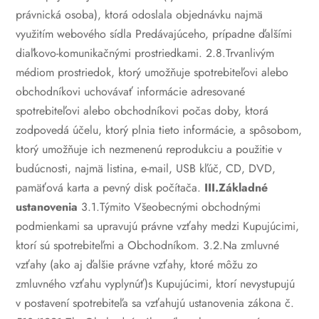
právnická osoba), ktorá odoslala objednávku najmä
využitím webového sídla Predávajúceho, prípadne ďalšími
diaľkovo-komunikačnými prostriedkami.
2.8.Trvanlivým
médiom prostriedok, ktorý umožňuje spotrebiteľovi alebo
obchodníkovi uchovávať informácie adresované
spotrebiteľovi alebo obchodníkovi počas doby, ktorá
zodpovedá účelu, ktorý plnia tieto informácie, a spôsobom,
ktorý umožňuje ich nezmenenú reprodukciu a použitie v
budúcnosti, najmä listina, e-mail, USB kľúč, CD, DVD,
pamäťová karta a pevný disk počítača.
III.Základné
ustanovenia
3.1.Týmito Všeobecnými obchodnými
podmienkami sa upravujú právne vzťahy medzi Kupujúcimi,
ktorí sú spotrebiteľmi a Obchodníkom.
3.2.Na zmluvné
vzťahy (ako aj ďalšie právne vzťahy, ktoré môžu zo
zmluvného vzťahu vyplynúť)s Kupujúcimi, ktorí nevystupujú
v postavení spotrebiteľa sa vzťahujú ustanovenia zákona č.