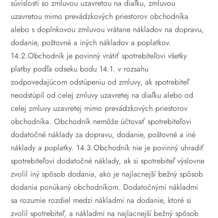
súvislosti so zmluvou uzavretou na diaľku, zmluvou
uzavretou mimo prevádzkových priestorov obchodníka
alebo s doplnkovou zmluvou vrátane nákladov na dopravu,
dodanie, poštovné a iných nákladov a poplatkov.
14.2.Obchodník je povinný vrátiť spotrebiteľovi všetky
platby podľa odseku bodu 14.1. v rozsahu
zodpovedajúcom odstúpeniu od zmluvy, ak spotrebiteľ
neodstúpil od celej zmluvy uzavretej na diaľku alebo od
celej zmluvy uzavretej mimo prevádzkových priestorov
obchodníka. Obchodník nemôže účtovať spotrebiteľovi
dodatočné náklady za dopravu, dodanie, poštovné a iné
náklady a poplatky.
14.3.Obchodník nie je povinný uhradiť
spotrebiteľovi dodatočné náklady, ak si spotrebiteľ výslovne
zvolil iný spôsob dodania, ako je najlacnejší bežný spôsob
dodania ponúkaný obchodníkom. Dodatočnými nákladmi
sa rozumie rozdiel medzi nákladmi na dodanie, ktoré si
zvolil spotrebiteľ, a nákladmi na najlacnejší bežný spôsob