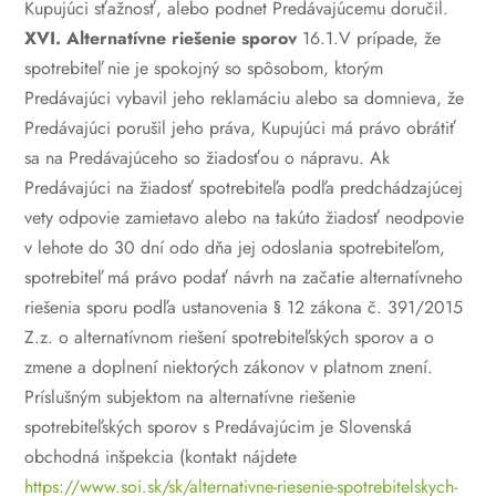
Kupujúci sťažnosť, alebo podnet Predávajúcemu doručil.
XVI. Alternatívne riešenie sporov
16.1.V prípade, že
spotrebiteľ nie je spokojný so spôsobom, ktorým
Predávajúci vybavil jeho reklamáciu alebo sa domnieva, že
Predávajúci porušil jeho práva, Kupujúci má právo obrátiť
sa na Predávajúceho so žiadosťou o nápravu. Ak
Predávajúci na žiadosť spotrebiteľa podľa predchádzajúcej
vety odpovie zamietavo alebo na takúto žiadosť neodpovie
v lehote do 30 dní odo dňa jej odoslania spotrebiteľom,
spotrebiteľ má právo podať návrh na začatie alternatívneho
riešenia sporu podľa ustanovenia § 12 zákona č. 391/2015
Z.z. o alternatívnom riešení spotrebiteľských sporov a o
zmene a doplnení niektorých zákonov v platnom znení.
Príslušným subjektom na alternatívne riešenie
spotrebiteľských sporov s Predávajúcim je Slovenská
obchodná inšpekcia (kontakt nájdete
https://www.soi.sk/sk/alternativne-riesenie-spotrebitelskych-