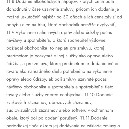
11.8.Dodanie alkoholických nápojov, ktorých cena bola
dohodnutá v čase uzavretia zmluvy, pričom ich dodanie je
možné uskutočniť najskôr po 30 dňoch a ich cena závisí od
pohybu cien na trhu, ktoré obchodník nemôže ovplyvniť,
11.9.Vykonanie naliehavých opráv alebo údržby počas
návštevy u spotrebiteľa, o ktorú spotrebiteľ výslovne
požiadal obchodníka; to neplatí pre zmluvu, ktorej
predmetom je poskytnutie inej služby ako oprava alebo
údržba, a pre zmluvu, ktorej predmetom je dodanie iného
tovaru ako náhradného dielu potrebného na vykonanie
opravy alebo údržby, ak boli zmluvy uzavreté počas
návštevy obchodníka u spotrebiteľa a spotrebiteľ si tieto
tovary alebo služby vopred neobjednal,
11.10.Dodanie
zvukových záznamov, obrazových záznamov,
audiovizuálnych záznamov alebo softvéru v ochrannom
obale, ktorý bol po dodaní porušený,
11.11.Dodanie
periodickej tlače okrem jej dodávania na základe zmluvy o