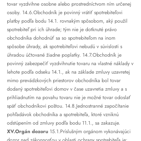
tovar vyzdvihne osobne alebo prostredníctvom ním určenej
osoby.
14.6.Obchodník je povinný vrátiť spotrebiteľovi
platby podľa bodu 14.1. rovnakým spôsobom, aký použil
spotrebiteľ pri ich úhrade; tým nie je dotknuté právo
obchodníka dohodnúť sa so spotrebiteľom na inom
spôsobe úhrady, ak spotrebiteľovi nebudú v súvislosti s
úhradou účtované žiadne poplatky.
14.7.Obchodník je
povinný zabezpečiť vyzdvihnutie tovaru na vlastné náklady v
lehote podľa odseku 14.1., ak na základe zmluvy uzavretej
mimo prevádzkových priestorov obchodníka bol tovar
dodaný spotrebiteľovi domov v čase uzavretia zmluvy a s
prihliadnutím na povahu tovaru nie je možné tovar odoslať
späť obchodníkovi poštou.
14.8.Jednostranné započítanie
pohľadávok obchodníka a spotrebiteľa, ktoré vzniknú
odstúpením od zmluvy podľa bodu 11.1., sa zakazuje.
XV.Orgán dozoru
15.1.Príslušným orgánom vykonávajúci
dozor nad zákonnosťou v oblasti ochrany spotrebiteľa je: