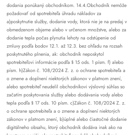
dodania ponúkaný obchodníkom.
14.4.Obchodník nemôže
požadovať od spotrebiteľa úhradu nákladov za
a)poskytnutie služby, dodanie vody, ktorá nie je na predaj v
obmedzenom objeme alebo v určenom množstve, alebo za
dodanie tepla počas plynutia lehoty na odstúpenie od
zmluvy podľa bodov 12.1. až 12.3. bez ohľadu na rozsah
poskytnutého plnenia, ak:
obchodník neposkytol
spotrebiteľovi informácie podľa § 15 ods. 1 písm. f) alebo
písm. h)Zákon č. 108/2024 Z. z. o ochrane spotrebiteľa a
o zmene a doplnení niektorých zákonov v platnom znení,
alebo
spotrebiteľ neudelil obchodníkovi výslovný súhlas so
začatím poskytovania služby alebo dodávania vody alebo
tepla podľa § 17 ods. 10 písm. c)Zákon č. 108/2024 Z. z.
o ochrane spotrebiteľa a o zmene a doplnení niektorých
zákonov v platnom znení,
b)úplné alebo čiastočné dodanie
digitálneho obsahu, ktorý obchodník dodáva inak ako na