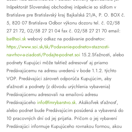
Inšpektorát Slovenskej obchodnej inšpekcie
so sídlom v
Bratislave pre Bratislavský kraj
Bajkalská 21/A, P. O. BOX č.
5, 820 07 Bratislava
Odbor výkonu dozoru
tel. č. 02/58
27 21 72, 02/58 27 21 04
fax č. 02/58 27 21 70
email:
ba@soi.sk
webový odkaz na podávanie podnetov:
https://www.soi.sk/sk/Podavanie-podnetov-staznosti-
navrhov-a-ziadosti/Podajte-podnet.soi
15.2.Sťažnosti, alebo
podnety Kupujúci môže taktiež adresovať aj priamo
Predávajúcemu na adresu uvedenú v bode 1.1.2. týchto
VOP. Predávajúci zároveň odporúča Kupujúcim, aby
sťažnosti a podnety (z dôvodu urýchlenia vybavenia)
Predávajúcemu adresovali na emailovú adresu
Predávajúceho
info@lmrybarstvo.sk
. Akákoľvek sťažnosť,
alebo podnet bude Predávajúcim posúdená a vybavená do
10 pracovných dní od jej prijatia. Pričom o jej vybavení
Predávajúci informuje Kupujúceho rovnakou formou, akou