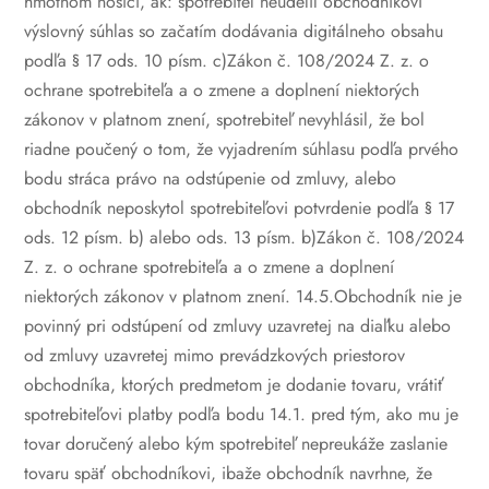
hmotnom nosiči, ak:
spotrebiteľ neudelil obchodníkovi
výslovný súhlas so začatím dodávania digitálneho obsahu
podľa § 17 ods. 10 písm. c)Zákon č. 108/2024 Z. z. o
ochrane spotrebiteľa a o zmene a doplnení niektorých
zákonov v platnom znení,
spotrebiteľ nevyhlásil, že bol
riadne poučený o tom, že vyjadrením súhlasu podľa prvého
bodu stráca právo na odstúpenie od zmluvy, alebo
obchodník neposkytol spotrebiteľovi potvrdenie podľa § 17
ods. 12 písm. b) alebo ods. 13 písm. b)Zákon č. 108/2024
Z. z. o ochrane spotrebiteľa a o zmene a doplnení
niektorých zákonov v platnom znení.
14.5.Obchodník nie je
povinný pri odstúpení od zmluvy uzavretej na diaľku alebo
od zmluvy uzavretej mimo prevádzkových priestorov
obchodníka, ktorých predmetom je dodanie tovaru, vrátiť
spotrebiteľovi platby podľa bodu 14.1. pred tým, ako mu je
tovar doručený alebo kým spotrebiteľ nepreukáže zaslanie
tovaru späť obchodníkovi, ibaže obchodník navrhne, že