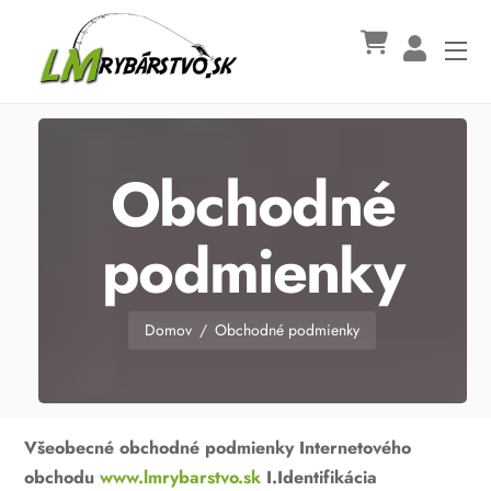
Skip
to
Me
content
Obchodné
podmienky
Domov
/
Obchodné podmienky
Všeobecné obchodné podmienky
Internetového
obchodu
www.lmrybarstvo.sk
I.Identifikácia