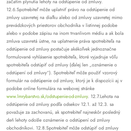
začatím plynutia lehoty na odstúpenie od zmluvy.
12.6.Spotrebiteľ môže uplatniť právo na odstúpenie od
zmluvy uzavretej na diaľku alebo od zmluvy uzavretej mimo
prevádzkových priestorov obchodníka v listinnej podobe
alebo v podobe zápisu na inom trvanlivom médiu a ak bola
zmluva uzavretá ústne, na uplatnenie práva spotrebiteľa na
odstúpenie od zmluvy postačuje akékoľvek jednoznačne
formulované vyhlásenie spotrebiteľa, ktoré vyjadruje vôľu
spotrebiteľa odstúpiť od zmluvy (ďalej len „oznámenie o
odstúpení od zmluvy“). Spotrebiteľ môže použiť vzorový
formulár na odstúpenie od zmluvy, ktorý je k dispozícii aj v
podobe online formulára na webovej stránke
www.lmrybarstvo.sk/odstupenie-od-zmluvy
.
12.7.Lehota na
odstúpenie od zmluvy podľa odsekov 12.1. až 12.3. sa
považuje za zachovanú, ak spotrebiteľ najneskôr posledný
deň lehoty odošle oznámenie o odstúpení od zmluvy
obchodníkovi.
12.8.Spotrebiteľ môže odstúpiť od zmluvy