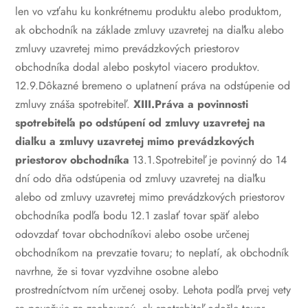
len vo vzťahu ku konkrétnemu produktu alebo produktom,
ak obchodník na základe zmluvy uzavretej na diaľku alebo
zmluvy uzavretej mimo prevádzkových priestorov
obchodníka dodal alebo poskytol viacero produktov.
12.9.Dôkazné bremeno o uplatnení práva na odstúpenie od
zmluvy znáša spotrebiteľ.
XIII.Práva a povinnosti
spotrebiteľa po odstúpení od zmluvy uzavretej na
diaľku a zmluvy uzavretej mimo prevádzkových
priestorov obchodníka
13.1.Spotrebiteľ je povinný do 14
dní odo dňa odstúpenia od zmluvy uzavretej na diaľku
alebo od zmluvy uzavretej mimo prevádzkových priestorov
obchodníka podľa bodu 12.1 zaslať tovar späť alebo
odovzdať tovar obchodníkovi alebo osobe určenej
obchodníkom na prevzatie tovaru; to neplatí, ak obchodník
navrhne, že si tovar vyzdvihne osobne alebo
prostredníctvom ním určenej osoby. Lehota podľa prvej vety