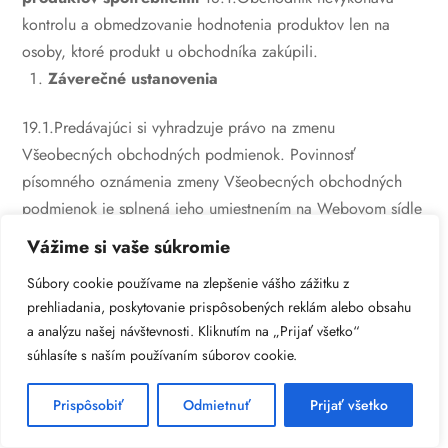
kontrolu a obmedzovanie hodnotenia produktov len na
osoby, ktoré produkt u obchodníka zakúpili.
Záverečné ustanovenia
19.1.Predávajúci si vyhradzuje právo na zmenu
Všeobecných obchodných podmienok. Povinnosť
písomného oznámenia zmeny Všeobecných obchodných
podmienok je splnená jeho umiestnením na Webovom sídle
Predávajúceho. V prípade zmeny vo Všeobecných
Vážime si vaše súkromie
obchodných podmienkach, vzťah medzi Kupujúcim a
Súbory cookie používame na zlepšenie vášho zážitku z
Predávajúcim sa riadi podľa Všeobecných obchodných
prehliadania, poskytovanie prispôsobených reklám alebo obsahu
podmienok platných a účinných pri uzatvorení Kúpno-
a analýzu našej návštevnosti. Kliknutím na „Prijať všetko“
predajnej zmluvy, a to až do momentu jej zániku.
19.2.Tieto
súhlasíte s naším používaním súborov cookie.
Všeobecné obchodné podmienky tvoria neoddeliteľnú
súčasť Reklamačného poriadku a Zásad a poučenia o
Prispôsobiť
Odmietnuť
Prijať všetko
ochrane osobných údajov tohto Webového sídla.