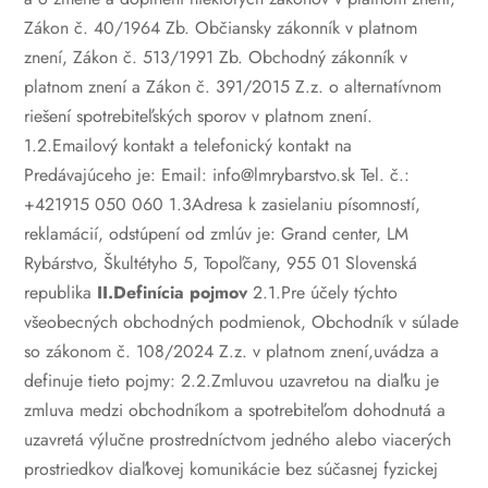
Zákon č. 40/1964 Zb. Občiansky zákonník v platnom
znení, Zákon č. 513/1991 Zb. Obchodný zákonník v
platnom znení a Zákon č. 391/2015 Z.z. o alternatívnom
riešení spotrebiteľských sporov v platnom znení.
1.2.Emailový kontakt a telefonický kontakt na
Predávajúceho je:
Email: info@lmrybarstvo.sk
Tel. č.:
+421915 050 060
1.3Adresa k zasielaniu písomností,
reklamácií, odstúpení od zmlúv je:
Grand center, LM
Rybárstvo, Škultétyho 5, Topoľčany, 955 01 Slovenská
republika
II.Definícia pojmov
2.1.Pre účely týchto
všeobecných obchodných podmienok, Obchodník v súlade
so zákonom č. 108/2024 Z.z. v platnom znení,uvádza a
definuje tieto pojmy:
2.2.Zmluvou uzavretou na diaľku je
zmluva medzi obchodníkom a spotrebiteľom dohodnutá a
uzavretá výlučne prostredníctvom jedného alebo viacerých
prostriedkov diaľkovej komunikácie bez súčasnej fyzickej