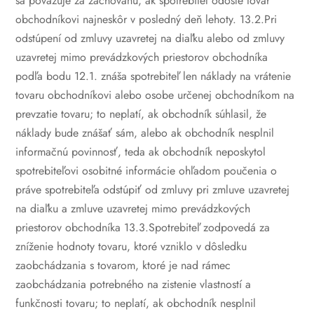
sa považuje za zachovanú, ak spotrebiteľ odošle tovar
obchodníkovi najneskôr v posledný deň lehoty.
13.2.Pri
odstúpení od zmluvy uzavretej na diaľku alebo od zmluvy
uzavretej mimo prevádzkových priestorov obchodníka
podľa bodu 12.1. znáša spotrebiteľ len náklady na vrátenie
tovaru obchodníkovi alebo osobe určenej obchodníkom na
prevzatie tovaru; to neplatí, ak obchodník súhlasil, že
náklady bude znášať sám, alebo ak obchodník nesplnil
informačnú povinnosť, teda ak obchodník neposkytol
spotrebiteľovi osobitné informácie ohľadom poučenia o
práve spotrebiteľa odstúpiť od zmluvy pri zmluve uzavretej
na diaľku a zmluve uzavretej mimo prevádzkových
priestorov obchodníka
13.3.Spotrebiteľ zodpovedá za
zníženie hodnoty tovaru, ktoré vzniklo v dôsledku
zaobchádzania s tovarom, ktoré je nad rámec
zaobchádzania potrebného na zistenie vlastností a
funkčnosti tovaru; to neplatí, ak obchodník nesplnil