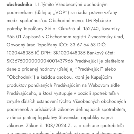
obchodníka
1.1.Týmito Všeobecnými obchodnými
podmienkami (ďalej aj „VOP“) sa riadia právne vzťahy
medzi spoločnosťou
Obchodné meno: LM Rybárske
potreby Topoľčany
Sídlo: Okružná ul. 152/40, Tovarníky
955 01
Zapísaná v Obchodnom registri Živnostensky úrad,
Obvodný úrad Topoľčany
IČO: 33 67 64 53
DIČ:
1020448385
IČ DPH: SK1020448385
Bankový účet:
SK3675000000004001437966
Predávajúci je platiteľom
dane z pridanej hodnoty
(ďalej aj “Predávajúci” alebo
“Obchodník”) a každou osobou, ktorá je Kupujúcim
produktov ponúkaných Predávajúcim na Webovom sídle
Predávajúceho, a ktorá vystupuje v pozícii spotrebiteľa v
zmysle ďalších ustanovení týchto Všeobecných obchodných
podmienok a príslušných zákonov definujúcich spotrebiteľa,
v rámci platnej legislatívy Slovenskej republiky najmä
zákonov: Zákon č. 108/2024 Z. z. o ochrane spotrebiteľa
a o zmene a doplnení niektorých zákonov v platnom znení,