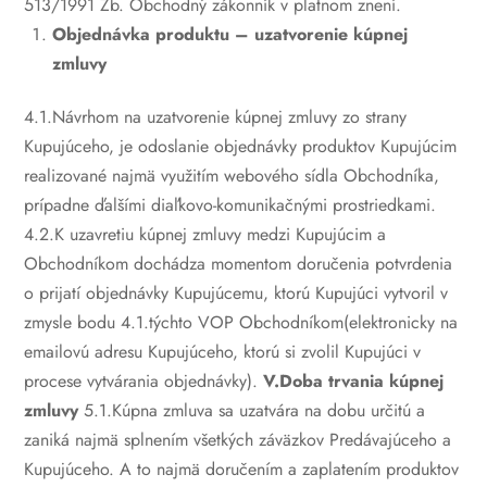
513/1991 Zb. Obchodný zákonník v platnom znení.
Objednávka produktu – uzatvorenie kúpnej
zmluvy
4.1.Návrhom na uzatvorenie kúpnej zmluvy zo strany
Kupujúceho, je odoslanie objednávky produktov Kupujúcim
realizované najmä využitím webového sídla Obchodníka,
prípadne ďalšími diaľkovo-komunikačnými prostriedkami.
4.2.K uzavretiu kúpnej zmluvy medzi Kupujúcim a
Obchodníkom dochádza momentom doručenia potvrdenia
o prijatí objednávky Kupujúcemu, ktorú Kupujúci vytvoril v
zmysle bodu 4.1.týchto VOP Obchodníkom(elektronicky na
emailovú adresu Kupujúceho, ktorú si zvolil Kupujúci v
procese vytvárania objednávky).
V.Doba trvania kúpnej
zmluvy
5.1.Kúpna zmluva sa uzatvára na dobu určitú a
zaniká najmä splnením všetkých záväzkov Predávajúceho a
Kupujúceho. A to najmä doručením a zaplatením produktov