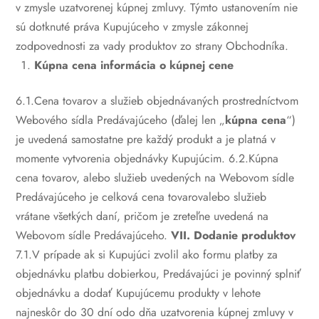
v zmysle uzatvorenej kúpnej zmluvy. Týmto ustanovením nie
sú dotknuté práva Kupujúceho v zmysle zákonnej
zodpovednosti za vady produktov zo strany Obchodníka.
Kúpna cena informácia o kúpnej cene
6.1.Cena tovarov a služieb objednávaných prostredníctvom
Webového sídla Predávajúceho (ďalej len „
kúpna cena
“)
je uvedená samostatne pre každý produkt a je platná v
momente vytvorenia objednávky Kupujúcim.
6.2.Kúpna
cena tovarov, alebo služieb uvedených na Webovom sídle
Predávajúceho je celková cena tovarovalebo služieb
vrátane všetkých daní, pričom je zreteľne uvedená na
Webovom sídle Predávajúceho.
VII. Dodanie produktov
7.1.V prípade ak si Kupujúci zvolil ako formu platby za
objednávku platbu dobierkou, Predávajúci je povinný splniť
objednávku a dodať Kupujúcemu produkty v lehote
najneskôr do 30 dní odo dňa uzatvorenia kúpnej zmluvy v