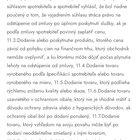
súhlasom spotrebiteľa a spotrebiteľ vyhlásil, že bol riadne
poučený o tom, že vyjadrením súhlasu stráca právo na
odstúpenie od zmluvy po úplnom poskytnutí služby, ak je
podľa zmluvy spotrebiteľ povinný zaplatiť cenu,
11.3.Dodanie alebo poskytnutie produktu, ktorého cena
závisí od pohybu cien na finančnom trhu, ktorý obchodník
nemôže ovplyvniť, a ku ktorému môže dôjsť počas plynutia
lehoty na odstúpenie od zmluvy,
11.4.Dodanie tovaru
vyrobeného podľa špecifikácií spotrebiteľa alebo tovaru
vyrobeného na mieru,
11.5.Dodanie tovaru, ktorý podlieha
rýchlemu zníženiu kvality alebo skaze,
11.6.Dodanie tovaru
uzavretého v ochrannom obale, ktorý nie je vhodné vrátiť z
dôvodu ochrany zdravia alebo z hygienických dôvodov, ak
ochranný obal bol po dodaní porušený,
11.7.Dodanie
tovaru, ktorý vzhľadom na svoju povahu môže byť po
dodaní neoddeliteľne zmiešaný s iným tovarom,