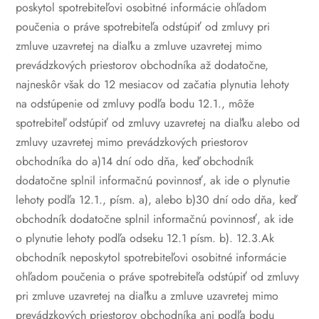
poskytol spotrebiteľovi osobitné informácie ohľadom
poučenia o práve spotrebiteľa odstúpiť od zmluvy pri
zmluve uzavretej na diaľku a zmluve uzavretej mimo
prevádzkových priestorov obchodníka až dodatočne,
najneskôr však do 12 mesiacov od začatia plynutia lehoty
na odstúpenie od zmluvy podľa bodu 12.1., môže
spotrebiteľ odstúpiť od zmluvy uzavretej na diaľku alebo od
zmluvy uzavretej mimo prevádzkových priestorov
obchodníka do
a)14 dní odo dňa, keď obchodník
dodatočne splnil informačnú povinnosť, ak ide o plynutie
lehoty podľa 12.1., písm. a), alebo
b)30 dní odo dňa, keď
obchodník dodatočne splnil informačnú povinnosť, ak ide
o plynutie lehoty podľa odseku 12.1 písm. b).
12.3.Ak
obchodník neposkytol spotrebiteľovi osobitné informácie
ohľadom poučenia o práve spotrebiteľa odstúpiť od zmluvy
pri zmluve uzavretej na diaľku a zmluve uzavretej mimo
prevádzkových priestorov obchodníka ani podľa bodu