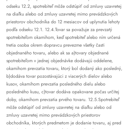
odseku 12.2, spotrebiteľ môže odstúpiť od zmluvy uzavretej
na diaľku alebo od zmluvy uzavretej mimo prevádzkových
priestorov obchodníka do 12 mesiacov od uplynutia lehoty
podľa odseku 12.1.
12.4.Tovar sa považuje za prevzatý
spotrebiteľom okamihom, keď spotrebiteľ alebo ním určená
tretia osoba okrem dopravcu prevezme všetky časti
objednaného tovaru, alebo ak sa
a)tovary objednané
spotrebiteľom v jednej objednávke dodávajú oddelene,
okamihom prevzatia tovaru, ktorý bol dodaný ako posledný,
b)dodáva tovar pozostávajúci z viacerých dielov alebo
kusov, okamihom prevzatia posledného dielu alebo
posledného kusu,
c)tovar dodáva opakovane počas určitej
doby, okamihom prevzatia prvého tovaru.
12.5.Spotrebiteľ
môže odstúpiť od zmluvy uzavretej na diaľku alebo od
zmluvy uzavretej mimo prevádzkových priestorov
obchodníka, ktorých predmetom je dodanie tovaru, aj pred