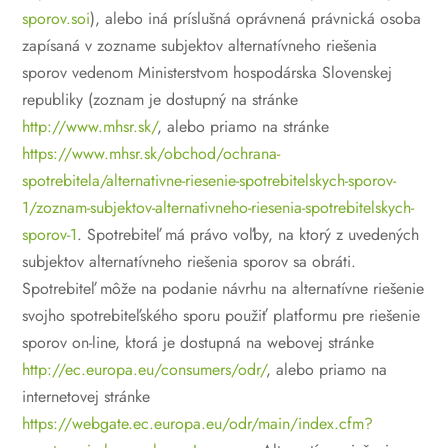
sporov.soi
), alebo iná príslušná oprávnená právnická osoba
zapísaná v zozname subjektov alternatívneho riešenia
sporov vedenom Ministerstvom hospodárska Slovenskej
republiky (zoznam je dostupný na stránke
http://www.mhsr.sk/
, alebo priamo na stránke
https://www.mhsr.sk/obchod/ochrana-
spotrebitela/alternativne-riesenie-spotrebitelskych-sporov-
1/zoznam-subjektov-alternativneho-riesenia-spotrebitelskych-
sporov-1
.
Spotrebiteľ má právo voľby, na ktorý z uvedených
subjektov alternatívneho riešenia sporov sa obráti.
Spotrebiteľ môže na podanie návrhu na alternatívne riešenie
svojho spotrebiteľského sporu použiť platformu pre riešenie
sporov on-line, ktorá je dostupná na webovej stránke
http://ec.europa.eu/consumers/odr/
, alebo priamo na
internetovej stránke
https://webgate.ec.europa.eu/odr/main/index.cfm?