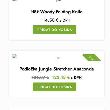
Nôž Woody Folding Knife
14.50
€
s DPH
PRIDAŤ DO KOŠÍKA
ZĽAVA!
Podložka Jungle Stretcher Anaconda
Original
Current
136.87
€
123.18
€
s DPH
price
price
PRIDAŤ DO KOŠÍKA
was:
is:
136.87 €.
123.18 €.