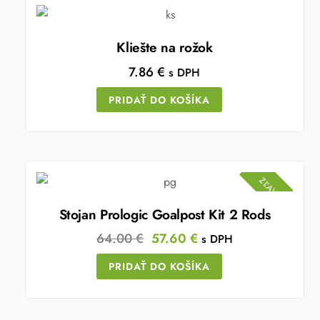
Kliešte na rožok
7.86
€
s DPH
PRIDAŤ DO KOŠÍKA
ZĽAVA!
Stojan Prologic Goalpost Kit 2 Rods
Original
Current
64.00
€
57.60
€
s DPH
price
price
PRIDAŤ DO KOŠÍKA
was:
is:
64.00 €.
57.60 €.