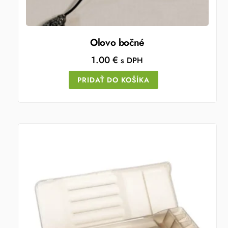
Olovo bočné
1.00
€
s DPH
PRIDAŤ DO KOŠÍKA