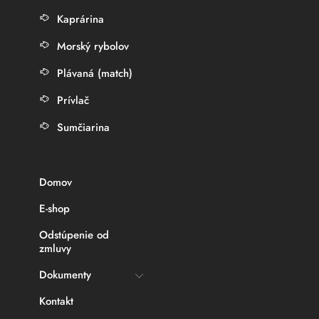
Kaprárina
Morský rybolov
Plávaná (match)
Prívlač
Sumčiarina
Domov
E-shop
Odstúpenie od
zmluvy
Dokumenty
Kontakt