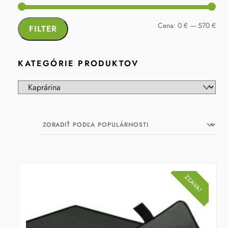
Min
Max
Cena:
0 €
—
570 €
FILTER
cen
cen
KATEGÓRIE PRODUKTOV
ZĽAVA!