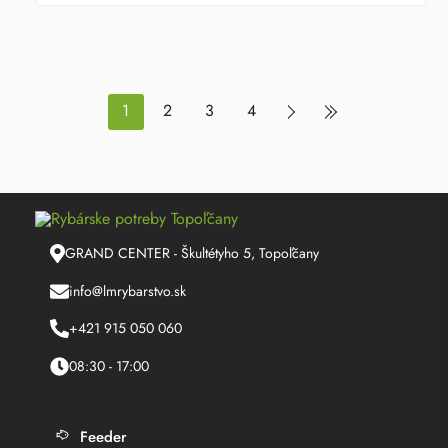
1
2
3
4
GRAND CENTER - Škultétyho 5, Topoľčany
info@lmrybarstvo.sk
+421 915 050 060
08:30 - 17:00
Feeder