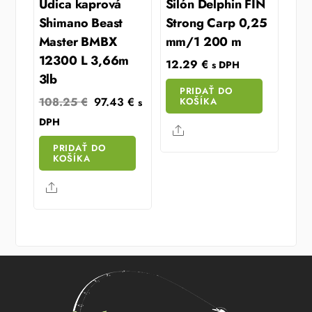
Udica kaprová
Silón Delphin FIN
Shimano Beast
Strong Carp 0,25
Master BMBX
mm/1 200 m
12300 L 3,66m
12.29
€
s DPH
3lb
PRIDAŤ DO
Original
Current
108.25
€
97.43
€
KOŠÍKA
s
price
price
DPH
Share
was:
is:
PRIDAŤ DO
108.25 €.
97.43 €.
KOŠÍKA
Share