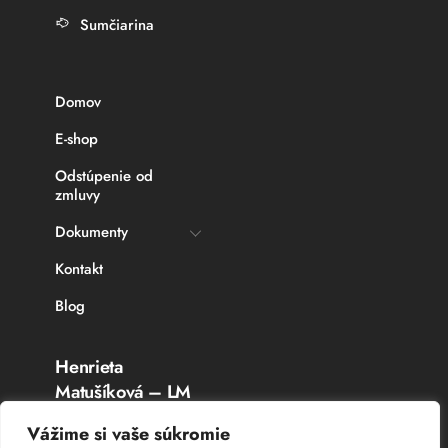
Sumčiarina
Domov
E-shop
Odstúpenie od
zmluvy
Dokumenty
Kontakt
Blog
Henrieta
Matušíková – LM
Rybárske potreby
Vážime si vaše súkromie