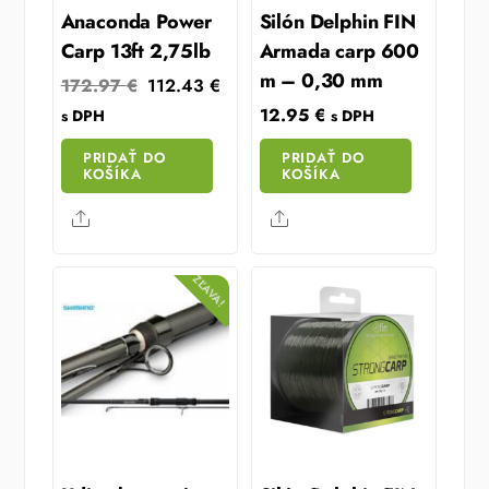
Anaconda Power
Silón Delphin FIN
Carp 13ft 2,75lb
Armada carp 600
m – 0,30 mm
Original
Current
172.97
€
112.43
€
price
price
12.95
€
s DPH
s DPH
was:
is:
PRIDAŤ DO
PRIDAŤ DO
172.97 €.
112.43 €.
KOŠÍKA
KOŠÍKA
Share
Share
ZĽAVA!