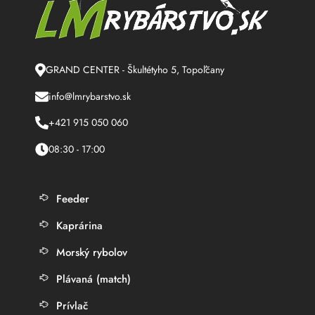
GRAND CENTER - Škultétyho 5, Topoľčany
info@lmrybarstvo.sk
+421 915 050 060
08:30 - 17:00
Feeder
Kaprárina
Morský rybolov
Plávaná (match)
Prívlač