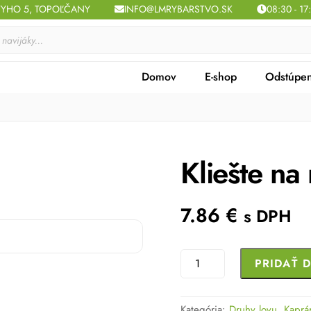
TYHO 5, TOPOĽČANY
INFO@LMRYBARSTVO.SK
08:30 - 17
Domov
E-shop
Odstúpen
Kliešte na
7.86
€
s DPH
množstvo
PRIDAŤ 
Kliešte
na
Kategória:
Druhy lovu
,
Kaprá