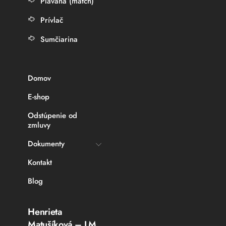
Plávaná (match)
Prívlač
Sumčiarina
Domov
E-shop
Odstúpenie od
zmluvy
Dokumenty
Kontakt
Blog
Henrieta
Matušíková – LM