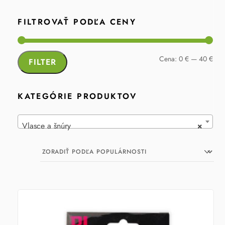
FILTROVAŤ PODĽA CENY
Min
Max
Cena:
0 €
—
40 €
FILTER
cen
cen
KATEGÓRIE PRODUKTOV
Vlasce a šnúry
×