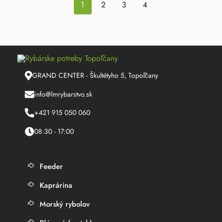
1
2
3
4
GRAND CENTER - Škultétyho 5, Topoľčany
info@lmrybarstvo.sk
+421 915 050 060
08:30 - 17:00
Feeder
Kaprárina
Morský rybolov