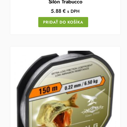
Silón Trabucco
5.88
€
s DPH
PRIDAŤ DO KOŠÍKA