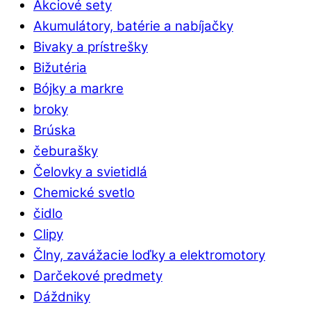
Akciové sety
Akumulátory, batérie a nabíjačky
Bivaky a prístrešky
Bižutéria
Bójky a markre
broky
Brúska
čeburašky
Čelovky a svietidlá
Chemické svetlo
čidlo
Clipy
Člny, zavážacie loďky a elektromotory
Darčekové predmety
Dáždniky