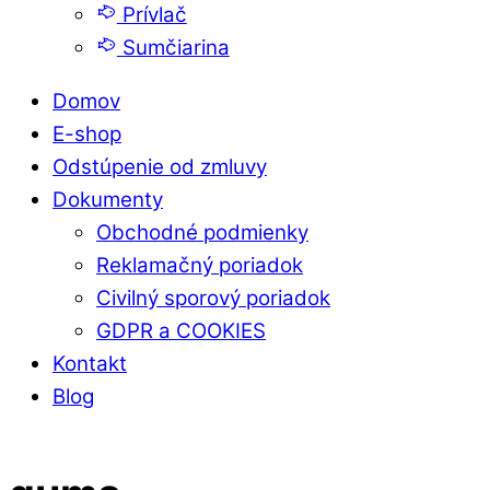
Prívlač
Sumčiarina
Domov
E-shop
Odstúpenie od zmluvy
Dokumenty
Obchodné podmienky
Reklamačný poriadok
Civilný sporový poriadok
GDPR a COOKIES
Kontakt
Blog