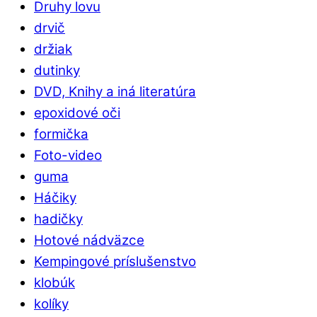
Druhy lovu
drvič
držiak
dutinky
DVD, Knihy a iná literatúra
epoxidové oči
formička
Foto-video
guma
Háčiky
hadičky
Hotové nádväzce
Kempingové príslušenstvo
klobúk
kolíky