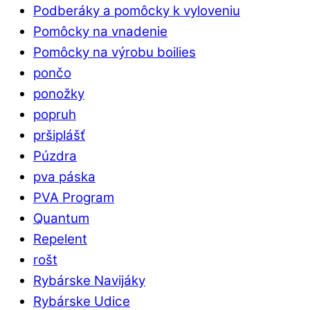
Podberáky a pomôcky k vyloveniu
Pomôcky na vnadenie
Pomôcky na výrobu boilies
pončo
ponožky
popruh
pršiplášť
Púzdra
pva páska
PVA Program
Quantum
Repelent
rošt
Rybárske Navijáky
Rybárske Udice