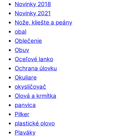
Novinky 2018
Novinky 2021
Nože, kliešte a peány
obal
Oblečenie
Obuv
Oceľové lanko
Ochrana úlovku
Okuliare
okysličovač
Olová a krmítka
panvica
Pilker
plastické olovo
Plaváky