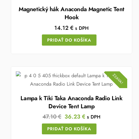
Magnetický hák Anaconda Magnetic Tent
Hook
14.12
€
s DPH
PRIDAŤ DO KOŠÍKA
ZĽAVA!
Lampa k Tiki Taka Anaconda Radio Link
Device Tent Lamp
Original
Current
47.10
€
36.23
€
s DPH
price
price
PRIDAŤ DO KOŠÍKA
was:
is: