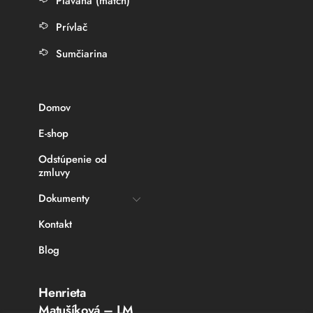
Plávaná (match)
Prívlač
Sumčiarina
Domov
E-shop
Odstúpenie od
zmluvy
Dokumenty
Kontakt
Blog
Henrieta
Matušíková – LM