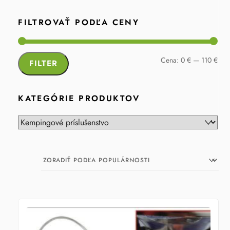
FILTROVAŤ PODĽA CENY
Min
Max
Cena:
0 €
—
110 €
FILTER
cen
cen
KATEGÓRIE PRODUKTOV