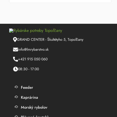
47.10 €.
36.23 €.
GRAND CENTER - Škultétyho 5, Topoľčany
info@lmrybarstvo.sk
+421 915 050 060
08:30 - 17:00
Feeder
Kaprárina
Morský rybolov