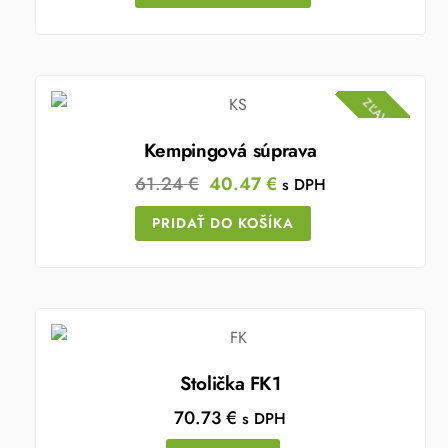
ZĽAVA!
Kempingová súprava
Original
Current
61.24
€
40.47
€
s DPH
price
price
PRIDAŤ DO KOŠÍKA
was:
is:
61.24 €.
40.47 €.
Stolička FK1
70.73
€
s DPH