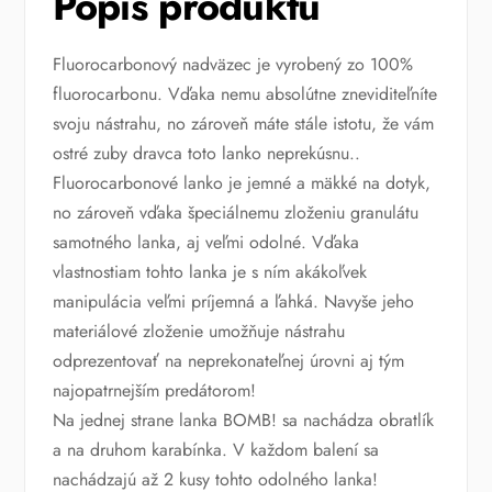
Popis produktu
Fluorocarbonový nadväzec je vyrobený zo 100%
fluorocarbonu. Vďaka nemu absolútne zneviditeľníte
svoju nástrahu, no zároveň máte stále istotu, že vám
ostré zuby dravca toto lanko neprekúsnu..
Fluorocarbonové lanko je jemné a mäkké na dotyk,
no zároveň vďaka špeciálnemu zloženiu granulátu
samotného lanka, aj veľmi odolné. Vďaka
vlastnostiam tohto lanka je s ním akákoľvek
manipulácia veľmi príjemná a ľahká. Navyše jeho
materiálové zloženie umožňuje nástrahu
odprezentovať na neprekonateľnej úrovni aj tým
najopatrnejším predátorom!
Na jednej strane lanka BOMB! sa nachádza obratlík
a na druhom karabínka. V každom balení sa
nachádzajú až 2 kusy tohto odolného lanka!