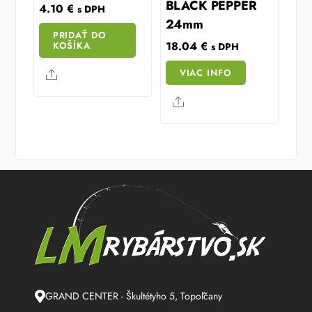
BLACK PEPPER
4.10
€
s DPH
24mm
PRIDAŤ DO
18.04
€
KOŠÍKA
s DPH
VIAC INFO
Share
Share
GRAND CENTER - Škultétyho 5, Topoľčany