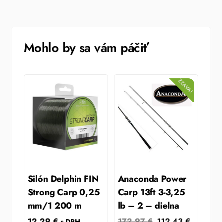
Mohlo by sa vám páčiť
ZĽAVA!
Silón Delphin FIN
Anaconda Power
Strong Carp 0,25
Carp 13ft 3-3,25
mm/1 200 m
lb – 2 – dielna
Original
Current
12.29
€
172.97
€
112.43
€
s DPH