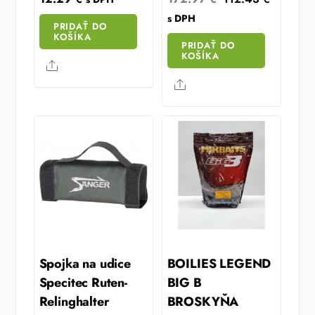
price
price
s DPH
PRIDAŤ DO
was:
is:
KOŠÍKA
PRIDAŤ DO
172.97 €.
112.43 
KOŠÍKA
Share
Share
Spojka na udice
BOILIES LEGEND
Specitec Ruten-
BIG B
Relinghalter
BROSKYŇA