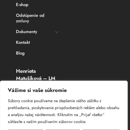
E-shop
Odstúpenie od
zmluvy
Dokumenty
Kontakt
Blog
Henrieta
Matušíková – LM
Rybárske potreby
Vážime si vaše súkromie
Topoľčany
Súbory cookie používame na zlepšenie vášho zážitku z
prehliadania, poskytovanie prispôsobených reklám alebo obsahu
IČO: 336 764 53
a analýzu našej návštevnosti. Kliknutím na „Prijať všetko“
DIČ: 102 044 8385
súhlasíte s naším používaním súborov cookie.
IČ DPH: SK 102 044 8385