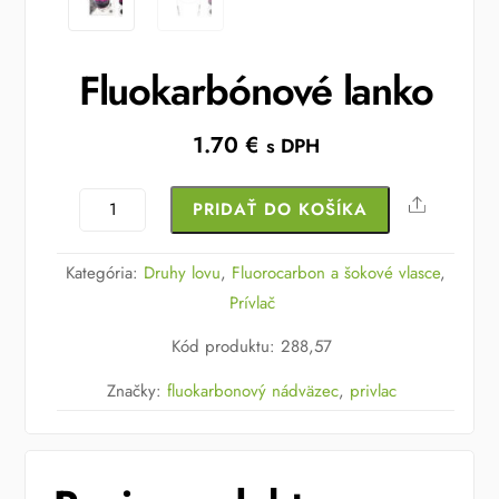
Fluokarbónové lanko
1.70
€
s DPH
množstvo
Share
PRIDAŤ DO KOŠÍKA
Fluokarbónové
lanko
Kategória:
Druhy lovu
,
Fluorocarbon a šokové vlasce
,
Prívlač
Kód produktu
:
288,57
Značky:
fluokarbonový nádväzec
,
privlac