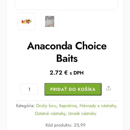
Anaconda Choice
Baits
2.72
€
s DPH
množstvo
Share
PRIDAŤ DO KOŠÍKA
Anaconda
Choice
Kategória:
Druhy lovu
,
Kaprárina
,
Návnady a nástrahy
,
Baits
Ostatné nástrahy
,
Umelé nástrahy
Kód produktu
:
25,99