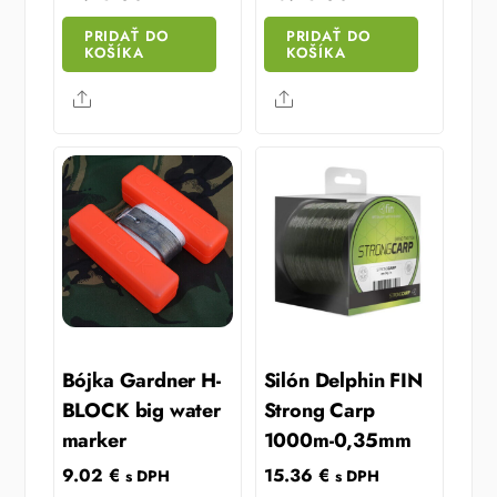
PRIDAŤ DO
PRIDAŤ DO
KOŠÍKA
KOŠÍKA
Share
Share
Bójka Gardner H-
Silón Delphin FIN
BLOCK big water
Strong Carp
marker
1000m-0,35mm
9.02
€
15.36
€
s DPH
s DPH