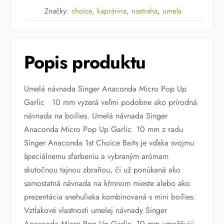
Značky:
choice
,
kaprárina
,
nastraha
,
umela
Popis produktu
Umelá návnada Singer Anaconda Micro Pop Up
Garlic 10 mm vyzerá veľmi podobne ako prírodná
návnada na boilies. Umelá návnada Singer
Anaconda Micro Pop Up Garlic 10 mm z radu
Singer Anaconda 1st Choice Baits je vďaka svojmu
špeciálnemu sfarbeniu a vybraným arómam
skutočnou tajnou zbraňou, či už ponúkaná ako
samostatná návnada na kŕmnom mieste alebo ako
prezentácia snehuliaka kombinovaná s mini boilies.
Vztlakové vlastnosti umelej návnady Singer
Anaconda Micro Pop Up Garlic 10 mm umožňujú