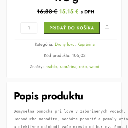
Original
Current
16.83
€
15.15
€
s DPH
price
price
was:
is:
množstvo
Share
PRIDAŤ DO KOŠÍKA
16.83 €.
15.15 €.
Anaconda
Weed
Kategória:
Druhy lovu
,
Kaprárina
Rake
Kód produktu
:
106,03
175
g
Značky:
hrable
,
kaprárina
,
rake
,
weed
Popis produktu
Dômyselná pomôcka pri love v zaburinených vodách. 
Jednoducho nahodíte, necháte ponoriť a pomaly vtia
a efektívne oslobodí vaše miesto od buriny. Spot L