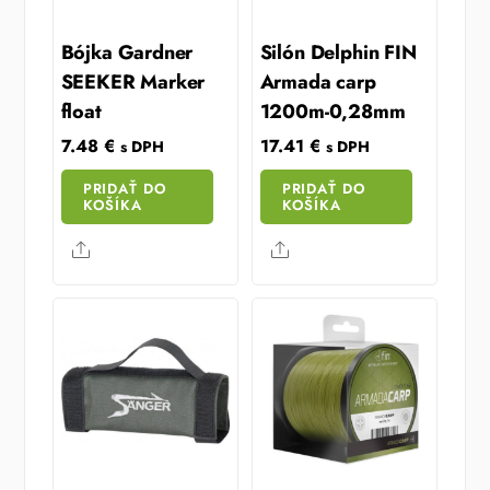
Bójka Gardner
Silón Delphin FIN
SEEKER Marker
Armada carp
float
1200m-0,28mm
7.48
€
17.41
€
s DPH
s DPH
PRIDAŤ DO
PRIDAŤ DO
KOŠÍKA
KOŠÍKA
Share
Share