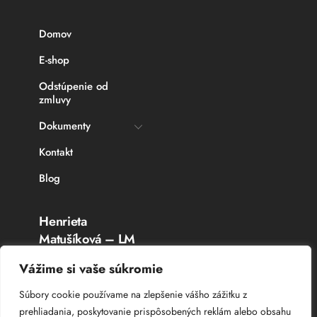
Domov
E-shop
Odstúpenie od
zmluvy
Dokumenty
Kontakt
Blog
Henrieta
Matušíková – LM
Rybárske potreby
Vážime si vaše súkromie
Topoľčany
Súbory cookie používame na zlepšenie vášho zážitku z
prehliadania, poskytovanie prispôsobených reklám alebo obsahu
IČO: 336 764 53