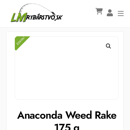
Skip
to
Me
content
ZĽAVA!
ZĽAVA!
Anaconda Weed Rake
175 g