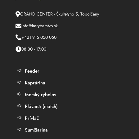
GRAND CENTER - Škultétyho 5, Topoľčany
info@lmrybarstvo.sk
+421 915 050 060
08:30 - 17:00
Feeder
Kaprárina
Morský rybolov
Plávaná (match)
Prívlač
Sumčiarina