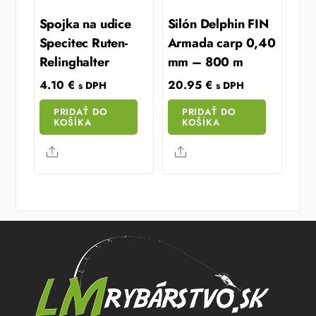
Spojka na udice
Silón Delphin FIN
Specitec Ruten-
Armada carp 0,40
Relinghalter
mm – 800 m
4.10
€
20.95
€
s DPH
s DPH
PRIDAŤ DO
PRIDAŤ DO
KOŠÍKA
KOŠÍKA
Share
Share