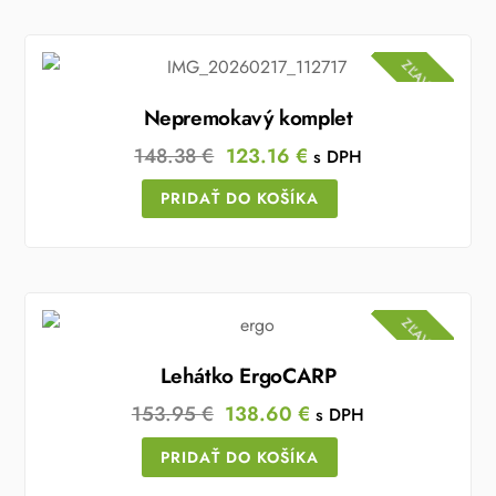
ZĽAVA!
Nepremokavý komplet
Original
Current
148.38
€
123.16
€
s DPH
price
price
PRIDAŤ DO KOŠÍKA
was:
is:
148.38 €.
123.16 €.
ZĽAVA!
Lehátko ErgoCARP
Original
Current
153.95
€
138.60
€
s DPH
price
price
PRIDAŤ DO KOŠÍKA
was:
is: