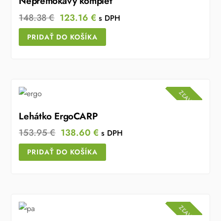
Nepremokavý komplet
Original
Current
148.38
€
123.16
€
s DPH
price
price
PRIDAŤ DO KOŠÍKA
was:
is:
148.38 €.
123.16 €.
ZĽAVA!
Lehátko ErgoCARP
Original
Current
153.95
€
138.60
€
s DPH
price
price
PRIDAŤ DO KOŠÍKA
was:
is:
153.95 €.
138.60 €.
ZĽAVA!