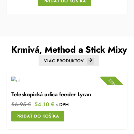
PRIDAŤ DO KOŠÍKA
was:
is:
71.65 €.
64.48 €.
Krmivá, Method a Stick Mixy
VIAC PRODUKTOV
ZĽAVA!
Teleskopická udica feeder Lycan
Original
Current
56.95
€
54.10
€
s DPH
price
price
PRIDAŤ DO KOŠÍKA
was:
is:
56.95 €.
54.10 €.