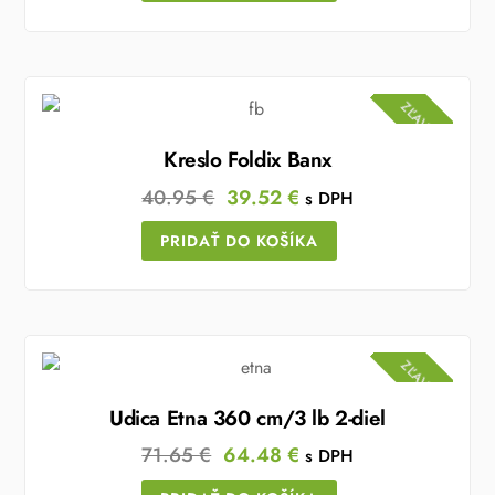
64.00 €.
57.60 €.
ZĽAVA!
Kreslo Foldix Banx
Original
Current
40.95
€
39.52
€
s DPH
price
price
PRIDAŤ DO KOŠÍKA
was:
is:
40.95 €.
39.52 €.
ZĽAVA!
Udica Etna 360 cm/3 lb 2-diel
Original
Current
71.65
€
64.48
€
s DPH
price
price