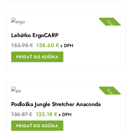
148.38 €.
123.16 €.
ZĽAVA!
Lehátko ErgoCARP
Original
Current
153.95
€
138.60
€
s DPH
price
price
PRIDAŤ DO KOŠÍKA
was:
is:
153.95 €.
138.60 €.
ZĽAVA!
Podložka Jungle Stretcher Anaconda
Original
Current
136.87
€
123.18
€
s DPH
price
price
PRIDAŤ DO KOŠÍKA
was:
is: