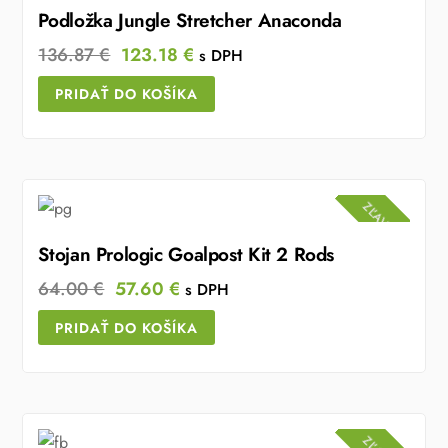
Podložka Jungle Stretcher Anaconda
Original
Current
136.87
€
123.18
€
s DPH
price
price
PRIDAŤ DO KOŠÍKA
was:
is:
136.87 €.
123.18 €.
ZĽAVA!
Stojan Prologic Goalpost Kit 2 Rods
Original
Current
64.00
€
57.60
€
s DPH
price
price
PRIDAŤ DO KOŠÍKA
was:
is:
64.00 €.
57.60 €.