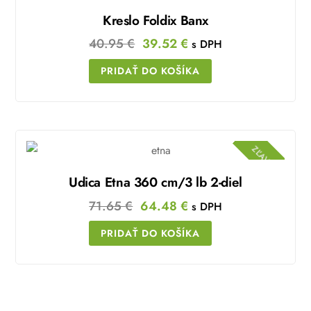
Kreslo Foldix Banx
Original
Current
40.95
€
39.52
€
s DPH
price
price
PRIDAŤ DO KOŠÍKA
was:
is:
40.95 €.
39.52 €.
ZĽAVA!
Udica Etna 360 cm/3 lb 2-diel
Original
Current
71.65
€
64.48
€
s DPH
price
price
PRIDAŤ DO KOŠÍKA
was:
is:
71.65 €.
64.48 €.