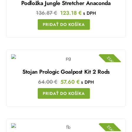
Podložka Jungle Stretcher Anaconda
Original
Current
136.87
€
123.18
€
s DPH
price
price
PRIDAŤ DO KOŠÍKA
was:
is:
136.87 €.
123.18 €.
ZĽAVA!
Stojan Prologic Goalpost Kit 2 Rods
Original
Current
64.00
€
57.60
€
s DPH
price
price
PRIDAŤ DO KOŠÍKA
was:
is:
64.00 €.
57.60 €.
ZĽAVA!