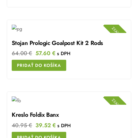
136.87 €.
123.18 €.
ZĽAVA!
Stojan Prologic Goalpost Kit 2 Rods
Original
Current
64.00
€
57.60
€
s DPH
price
price
PRIDAŤ DO KOŠÍKA
was:
is:
64.00 €.
57.60 €.
ZĽAVA!
Kreslo Foldix Banx
Original
Current
40.95
€
39.52
€
s DPH
price
price
PRIDAŤ DO KOŠÍKA