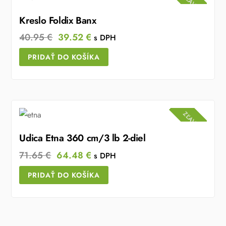
ZĽAVA!
Kreslo Foldix Banx
Original
Current
40.95
€
39.52
€
s DPH
price
price
PRIDAŤ DO KOŠÍKA
was:
is:
40.95 €.
39.52 €.
ZĽAVA!
Udica Etna 360 cm/3 lb 2-diel
Original
Current
71.65
€
64.48
€
s DPH
price
price
PRIDAŤ DO KOŠÍKA
was:
is:
71.65 €.
64.48 €.