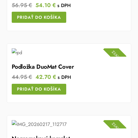
Original
Current
56.95
€
54.10
€
s DPH
price
price
PRIDAŤ DO KOŠÍKA
was:
is:
56.95 €.
54.10 €.
ZĽAVA!
Podložka DuoMat Cover
Original
Current
44.95
€
42.70
€
s DPH
price
price
PRIDAŤ DO KOŠÍKA
was:
is:
44.95 €.
42.70 €.
ZĽAVA!