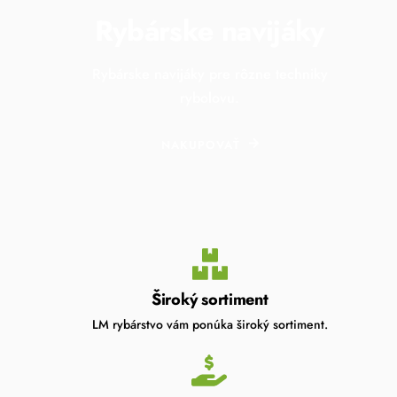
Rybárske navijáky
Rybárske navijáky pre rôzne techniky
rybolovu.
NAKUPOVAŤ
Široký sortiment
LM rybárstvo vám ponúka široký sortiment.