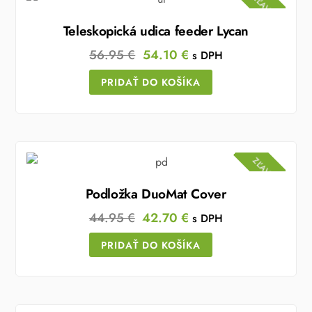
ZĽAVA!
Teleskopická udica feeder Lycan
Original
Current
56.95
€
54.10
€
s DPH
price
price
PRIDAŤ DO KOŠÍKA
was:
is:
56.95 €.
54.10 €.
ZĽAVA!
Podložka DuoMat Cover
Original
Current
44.95
€
42.70
€
s DPH
price
price
PRIDAŤ DO KOŠÍKA
was:
is:
44.95 €.
42.70 €.