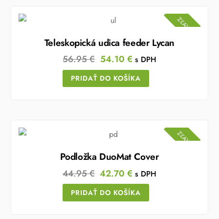
ZĽAVA!
Teleskopická udica feeder Lycan
Original
Current
56.95
€
54.10
€
s DPH
price
price
PRIDAŤ DO KOŠÍKA
was:
is:
56.95 €.
54.10 €.
ZĽAVA!
Podložka DuoMat Cover
Original
Current
44.95
€
42.70
€
s DPH
price
price
PRIDAŤ DO KOŠÍKA
was:
is:
44.95 €.
42.70 €.