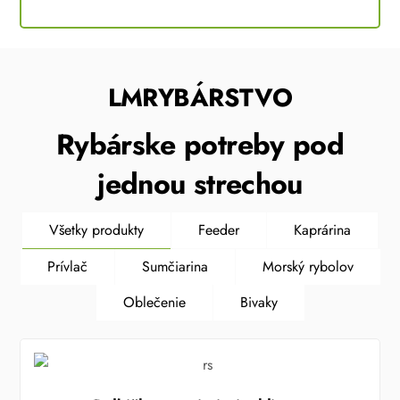
LMRYBÁRSTVO
Rybárske potreby pod
jednou strechou
Všetky produkty
Feeder
Kaprárina
Prívlač
Sumčiarina
Morský rybolov
Oblečenie
Bivaky
ĽAVA!
ĽAVA!