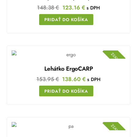
Original
Current
148.38
€
123.16
€
s DPH
price
price
PRIDAŤ DO KOŠÍKA
was:
is:
148.38 €.
123.16 €.
ZĽAVA!
Lehátko ErgoCARP
Original
Current
153.95
€
138.60
€
s DPH
price
price
PRIDAŤ DO KOŠÍKA
was:
is:
153.95 €.
138.60 €.
ZĽAVA!