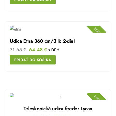
was:
is:
40.95 €.
39.52 €.
ZĽAVA!
Udica Etna 360 cm/3 lb 2-diel
Original
Current
71.65
€
64.48
€
s DPH
price
price
PRIDAŤ DO KOŠÍKA
was:
is:
71.65 €.
64.48 €.
ZĽAVA!
Teleskopická udica feeder Lycan