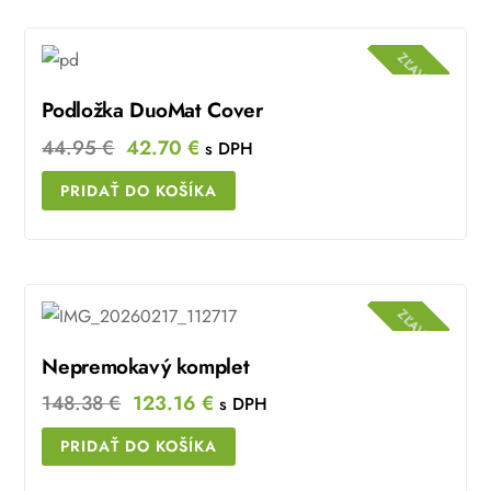
ZĽAVA!
Podložka DuoMat Cover
Original
Current
44.95
€
42.70
€
s DPH
price
price
PRIDAŤ DO KOŠÍKA
was:
is:
44.95 €.
42.70 €.
ZĽAVA!
Nepremokavý komplet
Original
Current
148.38
€
123.16
€
s DPH
price
price
PRIDAŤ DO KOŠÍKA
was:
is: