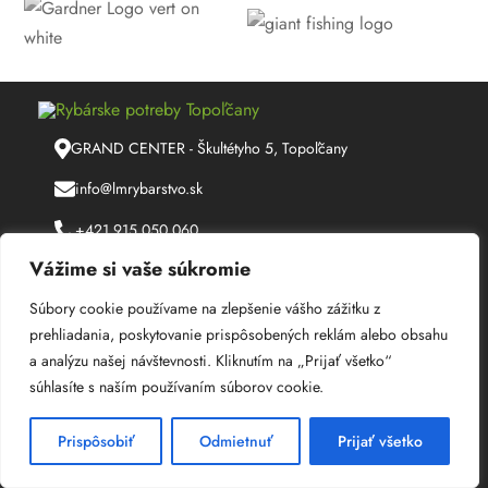
GRAND CENTER - Škultétyho 5, Topoľčany
info@lmrybarstvo.sk
+421 915 050 060
Vážime si vaše súkromie
08:30 - 17:00
Súbory cookie používame na zlepšenie vášho zážitku z
prehliadania, poskytovanie prispôsobených reklám alebo obsahu
Feeder
a analýzu našej návštevnosti. Kliknutím na „Prijať všetko“
súhlasíte s naším používaním súborov cookie.
Kaprárina
Morský rybolov
Prispôsobiť
Odmietnuť
Prijať všetko
Plávaná (match)