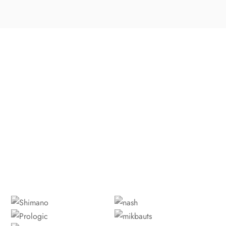
Rybárske udice,
navijáky
Ponúkame vám najrôznejšie rybárske udice a
navijáky.
NAKUPOVAŤ