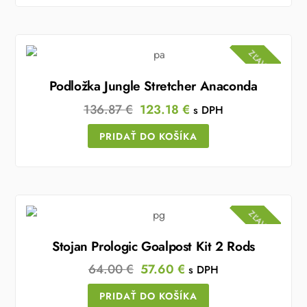
153.95 €.
138.60 €.
ZĽAVA!
Podložka Jungle Stretcher Anaconda
Original
Current
136.87
€
123.18
€
s DPH
price
price
PRIDAŤ DO KOŠÍKA
was:
is:
136.87 €.
123.18 €.
ZĽAVA!
Stojan Prologic Goalpost Kit 2 Rods
Original
Current
64.00
€
57.60
€
s DPH
price
price
PRIDAŤ DO KOŠÍKA
was:
is: