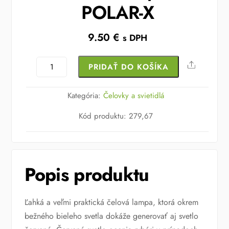
POLAR-X
9.50
€
s DPH
množstvo
Share
PRIDAŤ DO KOŠÍKA
Čelovka
Delphin
Kategória:
Čelovky a svietidlá
POLAR-
Kód produktu
:
279,67
X
Popis produktu
Ľahká a veľmi praktická čelová lampa, ktorá okrem
bežného bieleho svetla dokáže generovať aj svetlo