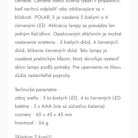
červené. Červené svetlo ocenia rybári v prípadoch,
keď nechcú odplašiť ryby zdržiavajúce sa v
blízkosti. POLAR_X je osadená 5 bielymi a 4
červenými LED. Aktivácia lampy sa prevádza len
jedným tlačidlom. Opakovaným stláčaním je možné
nastavenie svietenia : 5 bielych diód, 4 červených
diód, blikanie červených diód. Telo lampy je
osadené praktickým kĺbom, ktorý dovoľuje nastaviť
sklon lampy podľa potreby. Pre upevnenie na hlavu
slúžia nastaviteľné popruhy.
Technické parametre :
zdroj svetla : 5 ks bielych LED, 4 ks červených LED
batérie : 3 x AAA (nie sú súčasťou balenia)
rozmery : 60 x 45 x 45 mm
hmotnosť : 54 g
Skladom 2 kusy!!!