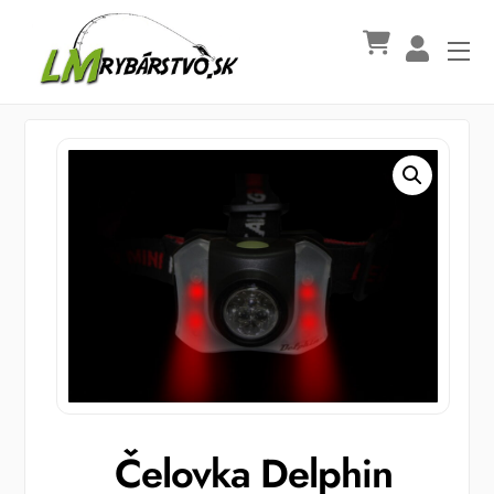
Skip
to
Me
content
Čelovka Delphin