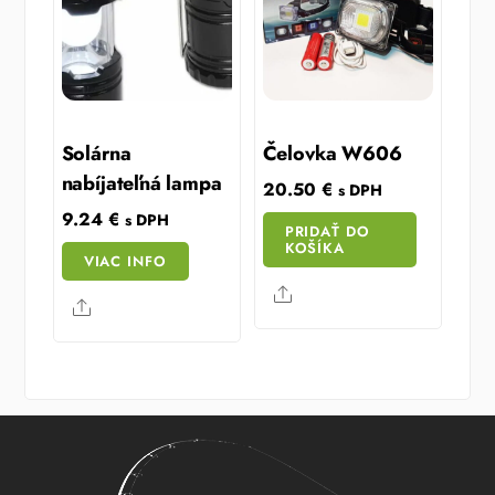
Solárna
Čelovka W606
nabíjateľná lampa
20.50
€
s DPH
9.24
€
s DPH
PRIDAŤ DO
KOŠÍKA
VIAC INFO
Share
Share