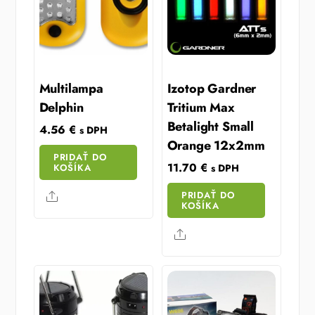
Multilampa
Izotop Gardner
Delphin
Tritium Max
Betalight Small
4.56
€
s DPH
Orange 12x2mm
PRIDAŤ DO
11.70
€
KOŠÍKA
s DPH
PRIDAŤ DO
Share
KOŠÍKA
Share