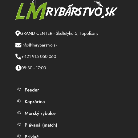
GRAND CENTER - Škultétyho 5, Topoľčany
info@lmrybarstvo.sk
+421 915 050 060
08:30 - 17:00
Feeder
Kaprárina
Morský rybolov
Plávaná (match)
Prívlač