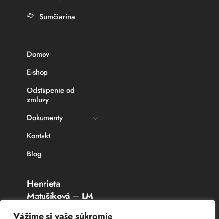
Sumčiarina
Domov
E-shop
Odstúpenie od
zmluvy
Dokumenty
Kontakt
Blog
Henrieta
Matušíková – LM
Rybárske potreby
Vážime si vaše súkromie