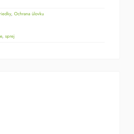
riedky
,
Ochrana úlovku
ie
,
sprej