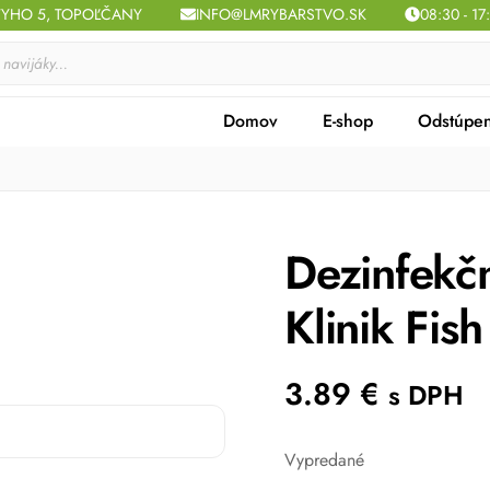
TYHO 5, TOPOĽČANY
INFO@LMRYBARSTVO.SK
08:30 - 17
Domov
E-shop
Odstúpen
Dezinfekčn
Klinik Fish
3.89
€
s DPH
Vypredané