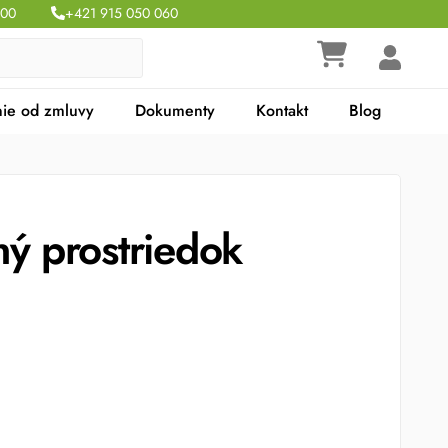
:00
+421 915 050 060
ie od zmluvy
Dokumenty
Kontakt
Blog
ý prostriedok