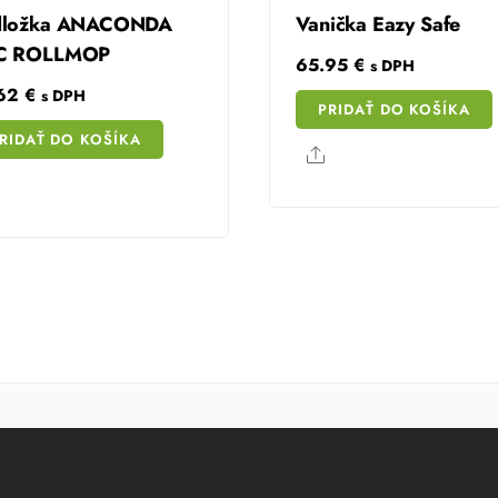
dložka ANACONDA
Vanička Eazy Safe
C ROLLMOP
65.95
€
s DPH
.62
€
s DPH
PRIDAŤ DO KOŠÍKA
RIDAŤ DO KOŠÍKA
Share
Share