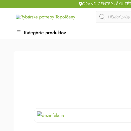
Skip
GRAND CENTER - ŠKULTÉ
to
Products
search
content
Kategórie produktov