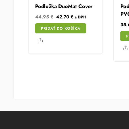
Podložka DuoMat Cover
Po
PV
Original
Current
44.95
€
42.70
€
s DPH
price
price
35
PRIDAŤ DO KOŠÍKA
was:
is:
P
44.95 €.
42.70 €.
Share