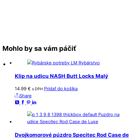
Mohlo by sa vám páčiť
Klip na udicu NASH Butt Locks Malý
14.99
€
Pridať do košíka
s DPH
Share
Dvojkomorové púzdro Specitec Rod Case de