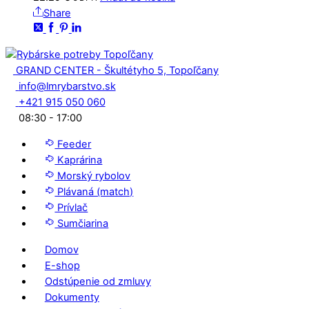
Share
GRAND CENTER - Škultétyho 5, Topoľčany
info@lmrybarstvo.sk
+421 915 050 060
08:30 - 17:00
Feeder
Kaprárina
Morský rybolov
Plávaná (match)
Prívlač
Sumčiarina
Domov
E-shop
Odstúpenie od zmluvy
Dokumenty