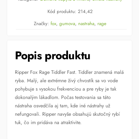
Fox
Kód produktu
:
214,42
Tiddler
Fast
Značky:
fox
,
gumova
,
nastraha
,
rage
12
cm
Hot
Popis produktu
Tiger
Ripper Fox Rage Tiddler Fast. Tiddler znamená malá
ryba. Malý, ale extrémne živý chvostík sa vo vode
pohybuje s vysokou frekvenciou a pre ryby je tak
dokonalým lákadlom. Počas testovania sa táto
nástraha osvedčila aj tam, kde iné nástrahy už
nefungovali. Ripper navyše obsahujú skutočný rybí
tuk, čo im pridáva na atraktivite.