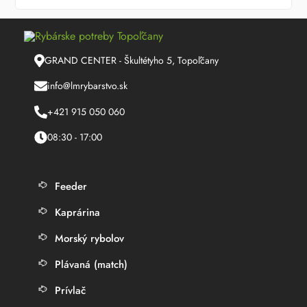
GRAND CENTER - Škultétyho 5, Topoľčany
info@lmrybarstvo.sk
+421 915 050 060
08:30 - 17:00
Feeder
Kaprárina
Morský rybolov
Plávaná (match)
Prívlač