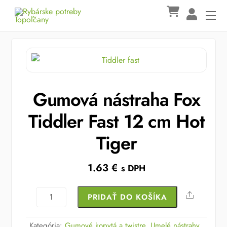
Skip
Me
to
content
Gumová nástraha Fox
Tiddler Fast 12 cm Hot
Tiger
1.63
€
s DPH
množstvo
Share
PRIDAŤ DO KOŠÍKA
Gumová
nástraha
Kategória:
Gumové kopytá a twistre
,
Umelé nástrahy