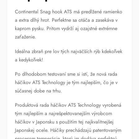
Continental Snag hook ATS má predlžené ramienko
a extra dlhý hrot. Perfektne sa otáča a zasekáva v
kaprom pysku. Pritom vydrží aj ozajstné extrémne
zaťaženie.
Ideálna zbraň pre lov tých najväčších rýb kdekoľvek
a kedykoľvek!
Po dlhodobom testovaní sme si istí, že nová rada
háčikov ATS Technology je tým najlepším, čo je v
súčasnej dobe na trhu.
Produktová rada háčikov ATS Technology vyrobená
tým najlepším a najrešpektovanejším výrobcom
háčikov v Japonsku s použitím tej najkvalitnejšej
Japonskej ocele. Háčiky prechádzajú patentovaným
procesom temperácie, ktorý im dodáva perfektnú