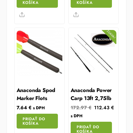
KOŠÍKA
KOŠÍKA
Share
Share
ZĽAVA!
Anaconda Spod
Anaconda Power
Marker Flots
Carp 13ft 2,75lb
Original
Current
7.64
€
172.97
€
112.43
€
s DPH
price
price
s DPH
PRIDAŤ DO
was:
is:
KOŠÍKA
PRIDAŤ DO
172.97 €.
112.43 
KOŠÍKA