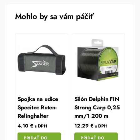
Mohlo by sa vám páčiť
Spojka na udice
Silón Delphin FIN
Specitec Ruten-
Strong Carp 0,25
Relinghalter
mm/1 200 m
4.10
€
12.29
€
s DPH
s DPH
PRIDAŤ DO
PRIDAŤ DO