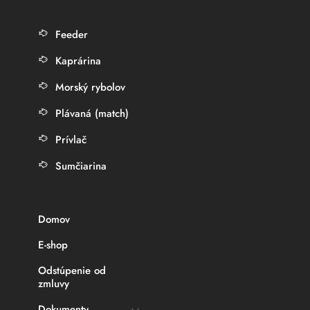
Feeder
Kaprárina
Morský rybolov
Plávaná (match)
Prívlač
Sumčiarina
Domov
E-shop
Odstúpenie od
zmluvy
Dokumenty