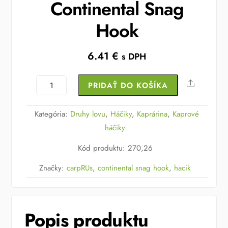
Continental Snag
Hook
6.41
€
s DPH
množstvo
Share
PRIDAŤ DO KOŠÍKA
Háčik
Carp
Kategória:
Druhy lovu
,
Háčiky
,
Kaprárina
,
Kaprové
´R
háčiky
´Us
Kód produktu
:
270,26
Continental
Snag
Značky:
carpRUs
,
continental snag hook
,
hacik
Hook
Popis produktu