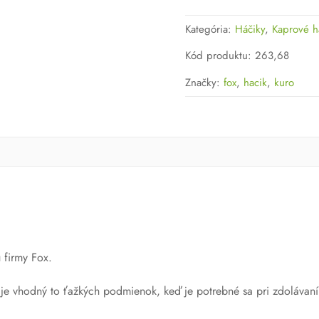
Fox
Kategória:
Háčiky
,
Kaprové h
S4
XS
Kód produktu
:
263,68
Kuro
Značky:
fox
,
hacik
,
kuro
 firmy Fox.
je vhodný to ťažkých podmienok, keď je potrebné sa pri zdolávaní 