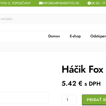
TYHO 5, TOPOĽČANY
INFO@LMRYBARSTVO.SK
08:30 - 17
Domov
E-shop
Odstúpen
Háčik Fox
5.42
€
s DPH
množstvo
PRIDAŤ 
Háčik