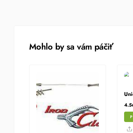
Mohlo by sa vám páčiť
Uni
4.
P