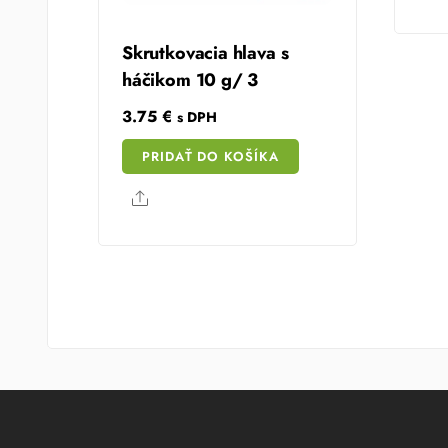
Skrutkovacia hlava s
háčikom 10 g/ 3
3.75
€
s DPH
PRIDAŤ DO KOŠÍKA
Share