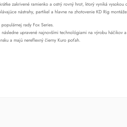
rátke zakrivené ramienko a ostrý rovný hrot, ktorý vyniká vysokou 
plávajúce nástrahy, partikel a hlavne na zhotovenie KD Rig montáže
populárnej rady Fox Series.
 boli následne upravené najnovšími technológiami na výrobu háčikov 
onsku a majú nereflexný čierny Kuro poťah.