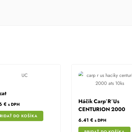
cat
Háčik Carp´R´Us
56
€
s DPH
CENTURION 2000
RIDAŤ DO KOŠÍKA
6.41
€
s DPH
Share
PRIDAŤ DO KOŠÍKA