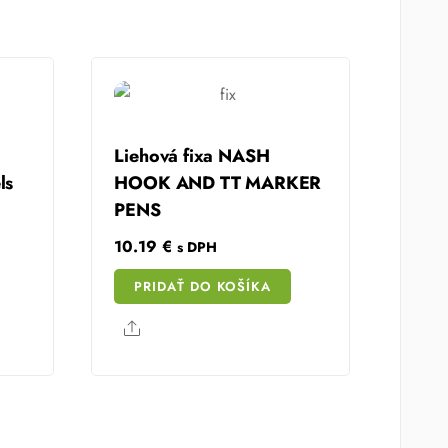
Liehová fixa NASH
ls
HOOK AND TT MARKER
PENS
10.19
€
s DPH
PRIDAŤ DO KOŠÍKA
Share