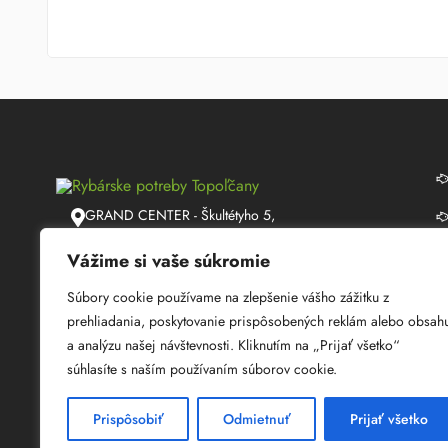
GRAND CENTER - Škultétyho 5,
Topoľčany
Vážime si vaše súkromie
info@lmrybarstvo.sk
Súbory cookie používame na zlepšenie vášho zážitku z
+421 915 050 060
prehliadania, poskytovanie prispôsobených reklám alebo obsah
a analýzu našej návštevnosti. Kliknutím na „Prijať všetko“
08:30 - 17:00
súhlasíte s naším používaním súborov cookie.
Prispôsobiť
Odmietnuť
Prijať všetko