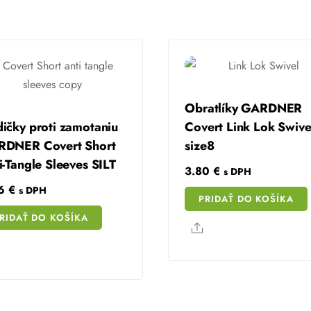
Obratlíky GARDNER
ičky proti zamotaniu
Covert Link Lok Swive
DNER Covert Short
size8
i-Tangle Sleeves SILT
3.80
€
s DPH
76
€
s DPH
PRIDAŤ DO KOŠÍKA
RIDAŤ DO KOŠÍKA
Share
Share