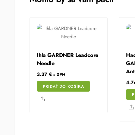
Ihla GARDNER Leadcore
Had
Needle
GAR
Ant
3.37
€
s DPH
4.
PRIDAŤ DO KOŠÍKA
P
Share