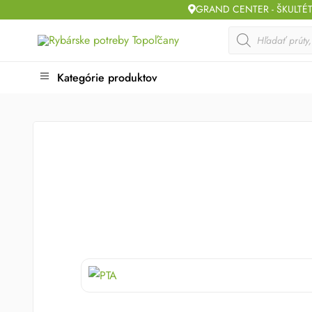
Skip
GRAND CENTER - ŠKULTÉ
to
Products
search
content
Kategórie produktov