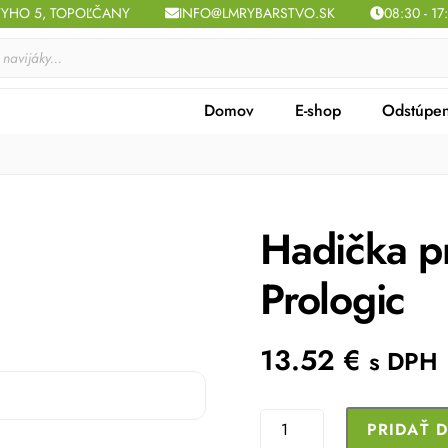
TYHO 5, TOPOĽČANY
INFO@LMRYBARSTVO.SK
08:30 - 17
Domov
E-shop
Odstúpen
Hadička pr
Prologic
13.52
€
s DPH
množstvo
PRIDAŤ 