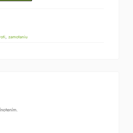
roti
,
zamotaniu
dnotením.