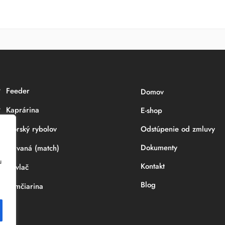
Feeder
Domov
Kaprárina
E-shop
Morský rybolov
Odstúpenie od zmluvy
Dokumenty
Plávaná (match)
u
Kontakt
Prívlač
Blog
Sumčiarina