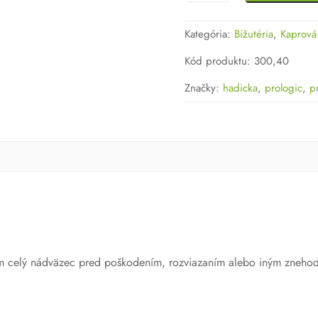
Hadička
proti
Kategória:
Bižutéria
,
Kaprová
zamotaniu
Prologic
Kód produktu
:
300,40
Značky:
hadicka
,
prologic
,
p
om celý nádväzec pred poškodením, rozviazaním alebo iným zneho