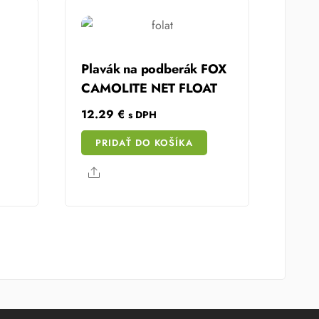
Plavák na podberák FOX
CAMOLITE NET FLOAT
12.29
€
s DPH
PRIDAŤ DO KOŠÍKA
Share