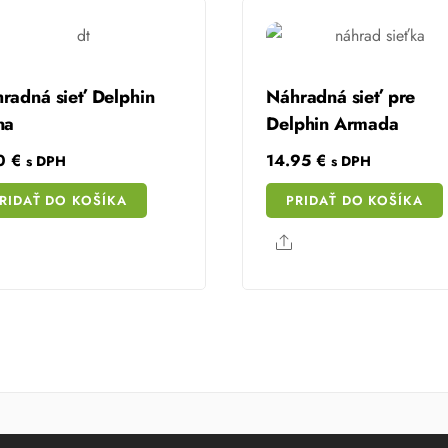
radná sieť Delphin
Náhradná sieť pre
na
Delphin Armada
70
€
14.95
€
s DPH
s DPH
RIDAŤ DO KOŠÍKA
PRIDAŤ DO KOŠÍKA
Share
Share