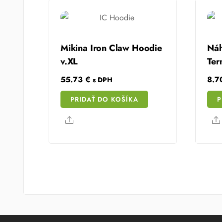
Mikina Iron Claw Hoodie
Náh
v.XL
Ter
55.73
€
8.
s DPH
PRIDAŤ DO KOŠÍKA
P
Share