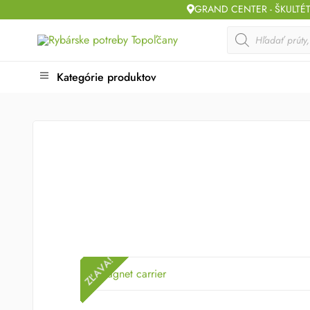
Skip
GRAND CENTER - ŠKULTÉ
to
Products
search
content
Kategórie produktov
ZĽAVA!
ZĽAVA!