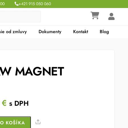
:00
+421 915 050 060
ie od zmluvy
Dokumenty
Kontakt
Blog
AW MAGNET
al
Current
6
€
s DPH
price
is:
Share
DO KOŠÍKA
 €.
13.46 €.