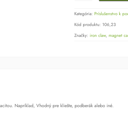
IRON
CLAW
Kategória:
Príslušenstvo k p
MAGNET
CARRIER
Kód produktu
:
106,23
Značky:
iron claw
,
magnet car
acitou. Napríklad, Vhodný pre kliešte, podberák alebo iné.