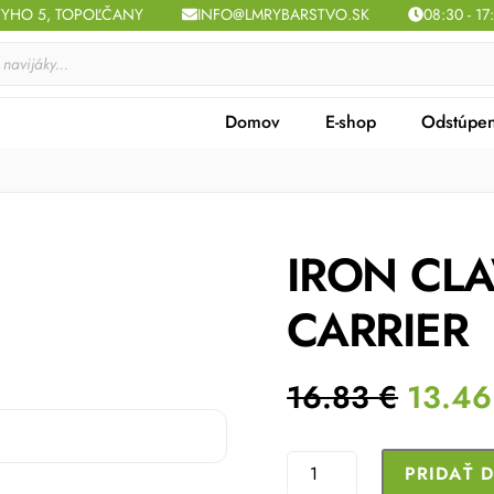
TYHO 5, TOPOĽČANY
INFO@LMRYBARSTVO.SK
08:30 - 17
Domov
E-shop
Odstúpen
IRON CL
CARRIER
Origin
16.83
€
13.4
price
was:
množstvo
PRIDAŤ 
16.83