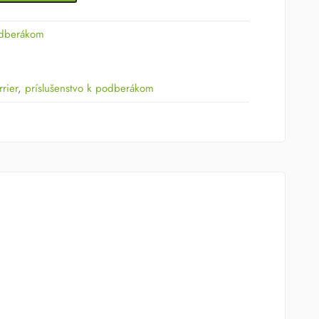
odberákom
rier
,
príslušenstvo k podberákom