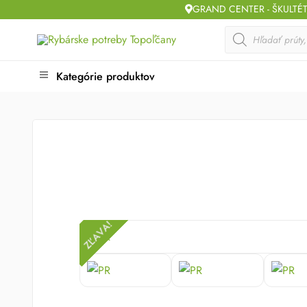
Skip
GRAND CENTER - ŠKULTÉ
to
Products
search
content
Kategórie produktov
ZĽAVA!
ZĽAVA!