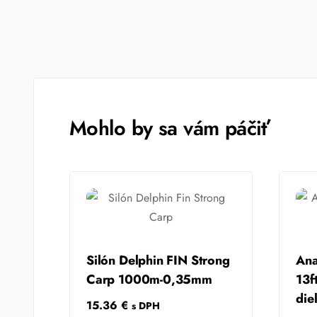
Mohlo by sa vám páčiť
Silón Delphin FIN Strong
Ana
Carp 1000m-0,35mm
13f
die
15.36
€
s DPH