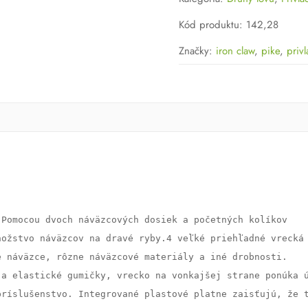
Pike
Rig
Kód produktu
:
142,28
Wallet
Značky:
iron claw
,
pike
,
privl
Pomocou dvoch náväzcových dosiek a početných kolíkov 

ožstvo náväzcov na dravé ryby.4 veľké priehľadné vrecká 
 náväzce, rôzne náväzcové materiály a iné drobnosti. 

a elastické gumičky, vrecko na vonkajšej strane ponúka ú
ríslušenstvo. Integrované plastové platne zaisťujú, že t