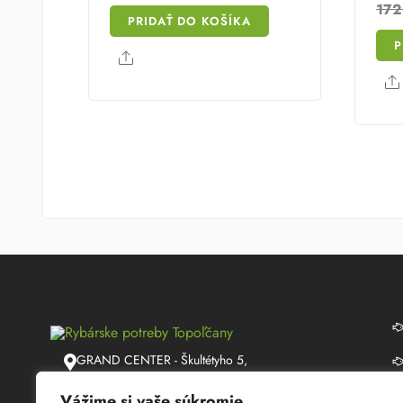
17
PRIDAŤ DO KOŠÍKA
P
Share
GRAND CENTER - Škultétyho 5,
Topoľčany
Vážime si vaše súkromie