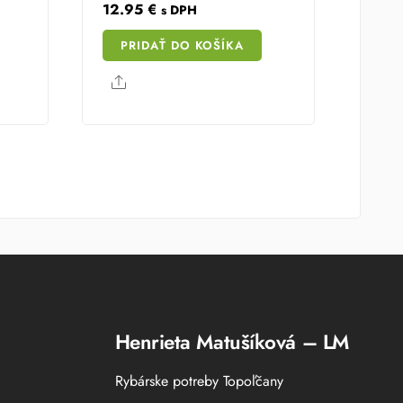
12.95
€
s DPH
PRIDAŤ DO KOŠÍKA
Share
Henrieta Matušíková – LM
Rybárske potreby Topoľčany