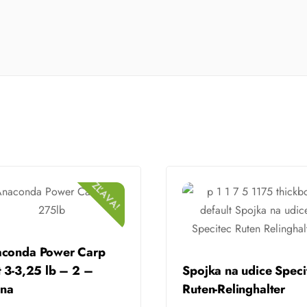
ZĽAVA!
conda Power Carp
t 3-3,25 lb – 2 –
Spojka na udice Speci
lna
Ruten-Relinghalter