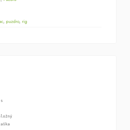
ac
,
puzdro
,
rig
s 

ložný

aška
