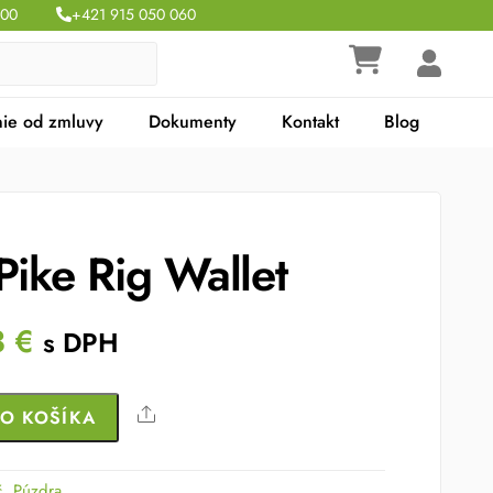
:00
+421 915 050 060
ie od zmluvy
Dokumenty
Kontakt
Blog
Pike Rig Wallet
nal
Current
3
€
s DPH
price
is:
Share
DO KOŠÍKA
 €.
38.43 €.
č
,
Púzdra