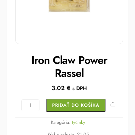
Iron Claw Power
Rassel
3.02
€
s DPH
množstvo
Share
PRIDAŤ DO KOŠÍKA
Iron
Claw
Kategória:
tyčinky
Power
Kód produktu
:
21,05