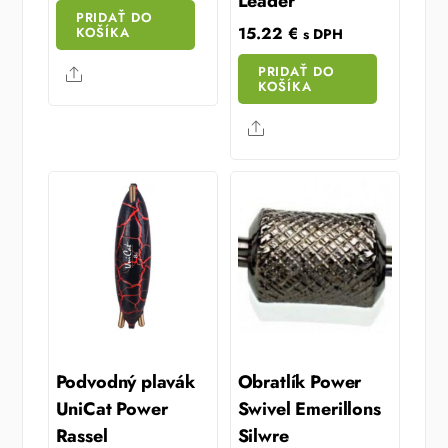
Leader
PRIDAŤ DO
15.22
€
KOŠÍKA
s DPH
PRIDAŤ DO
Share
KOŠÍKA
Share
Podvodný plavák
Obratlík Power
UniCat Power
Swivel Emerillons
Rassel
Silwre