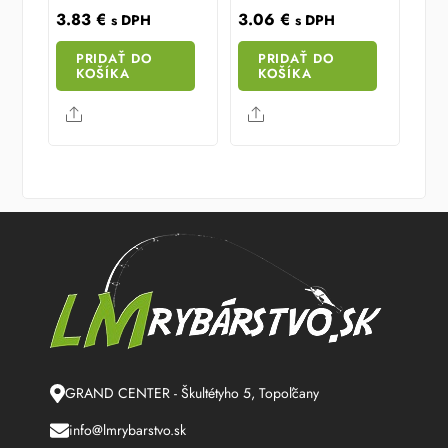
3.83
€
3.06
€
s DPH
s DPH
PRIDAŤ DO
PRIDAŤ DO
KOŠÍKA
KOŠÍKA
Share
Share
GRAND CENTER - Škultétyho 5, Topoľčany
info@lmrybarstvo.sk