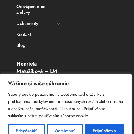
Odstúpenie od
zmluvy
Dokumenty
Kontakt
Blog
Henrieta
Matušíková – LM
Rybárske potreby
Vážime si vaše súkromie
Topoľčany
Súbory cookie používame na zlepšenie vášho zážitku z
prehliadania, poskytovanie prispôsobených reklám alebo obsahu
IČO: 336 764 53
a analýzu našej návštevnosti. Kliknutím na „Prijať všetko“
DIČ: 102 044 8385
súhlasíte s naším používaním súborov cookie.
IČ DPH: SK 102 044 8385
Prispôsobiť
Odmietnuť
Prijať všetko