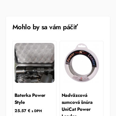
Mohlo by sa vám páčiť
Baterka Power
Nadväzcová
Style
sumcová šnúra
UniCat Power
25.57
€
s DPH