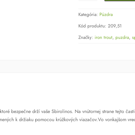
IRON
TROUT
Kategória:
Púzdra
SPHIROLINE
PROTECTOR
Kód produktu
:
209,51
CASE
Značky:
iron trout
,
puzdra
,
s
oré bezpečne drží vaše Sbirolinos. Na vnútornej strane tejto časti 
pevnených k držiaku pomocou krúžkových viazačov.Vo vonkajšom vre