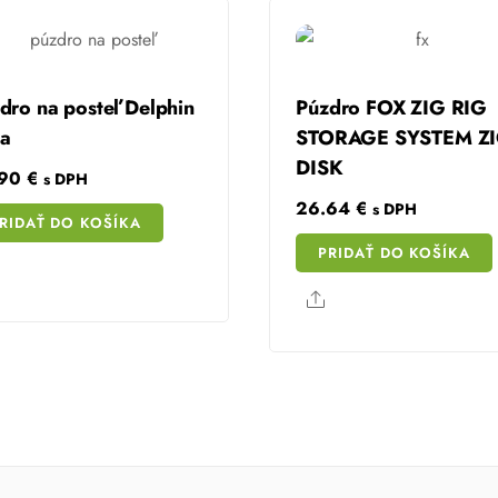
dro na posteľ Delphin
Púzdro FOX ZIG RIG
a
STORAGE SYSTEM Z
DISK
.90
€
s DPH
26.64
€
s DPH
RIDAŤ DO KOŠÍKA
PRIDAŤ DO KOŠÍKA
Share
Share