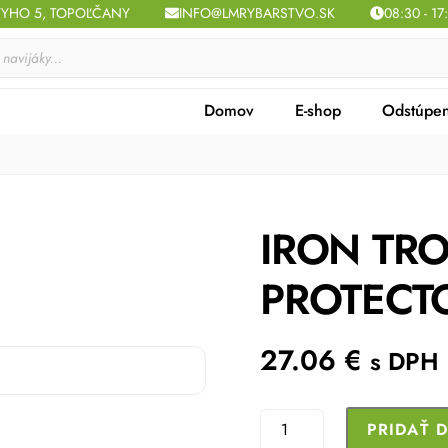
TYHO 5, TOPOĽČANY
INFO@LMRYBARSTVO.SK
08:30 - 17
Domov
E-shop
Odstúpen
IRON TRO
PROTECT
27.06
€
s DPH
množstvo
PRIDAŤ 