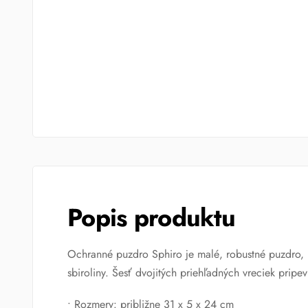
Popis produktu
Ochranné puzdro Sphiro je malé, robustné puzdro, kt
sbiroliny. Šesť dvojitých priehľadných vreciek pri
• Rozmery: približne 31 x 5 x 24 cm