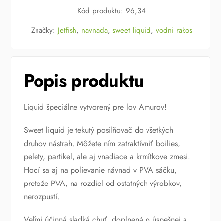
Kód produktu
:
96,34
AMUR
VODNÍ
Značky:
Jetfish
,
navnada
,
sweet liquid
,
vodni rakos
RÁKOS
500
ml
Popis produktu
Liquid špeciálne vytvorený pre lov Amurov!
Sweet liquid je tekutý posilňovač do všetkých
druhov nástrah. Môžete ním zatraktívniť boilies,
pelety, partikel, ale aj vnadiace a krmítkove zmesi.
Hodí sa aj na polievanie návnad v PVA sáčku,
pretože PVA, na rozdiel od ostatných výrobkov,
nerozpustí.
Veľmi účinná sladká chuť, doplnená o úspešnej a