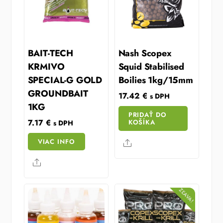
BAIT-TECH
Nash Scopex
KRMIVO
Squid Stabilised
SPECIAL-G GOLD
Boilies 1kg/15mm
GROUNDBAIT
17.42
€
s DPH
1KG
PRIDAŤ DO
7.17
€
KOŠÍKA
s DPH
VIAC INFO
Share
Share
ZĽAVA!