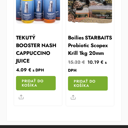
TEKUTÝ
Boilies STARBAITS
BOOSTER NASH
Probiotic Scopex
CAPPUCCINO
Krill 1kg 20mm
JUICE
Original
Current
15.32
€
10.19
€
s
price
price
4.09
€
s DPH
DPH
was:
is:
PRIDAŤ DO
PRIDAŤ DO
15.32 €.
10.19 €.
KOŠÍKA
KOŠÍKA
Share
Share