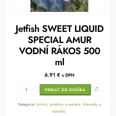
Jetfish SWEET LIQUID
SPECIAL AMUR
VODNÍ RÁKOS 500
ml
6.91
€
s DPH
množstvo
Share
PRIDAŤ DO KOŠÍKA
Jetfish
SWEET
Kategória:
Arómy, atraktory a extrakty
,
Návnady a
LIQUID
nástrahy
SPECIAL