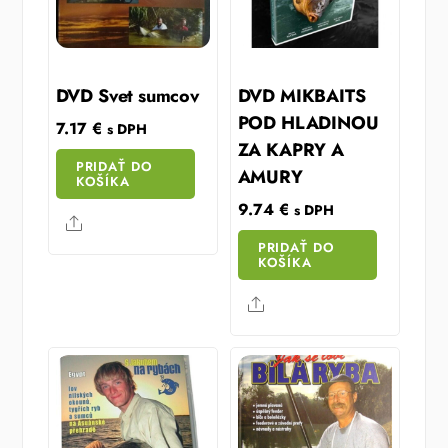
DVD Svet sumcov
DVD MIKBAITS
POD HLADINOU
7.17
€
s DPH
ZA KAPRY A
PRIDAŤ DO
AMURY
KOŠÍKA
9.74
€
s DPH
Share
PRIDAŤ DO
KOŠÍKA
Share