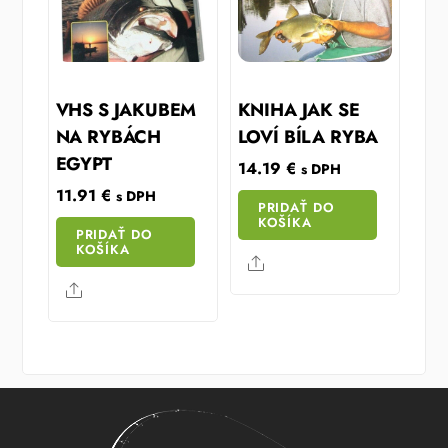
VHS S JAKUBEM
KNIHA JAK SE
NA RYBÁCH
LOVÍ BÍLA RYBA
EGYPT
14.19
€
s DPH
11.91
€
s DPH
PRIDAŤ DO
KOŠÍKA
PRIDAŤ DO
KOŠÍKA
Share
Share