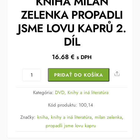
KNIHA MILAN
ZELENKA PROPADLI
JSME LOVU KAPRŮ 2.
DÍL
16.68
€
s DPH
množstvo
Share
PRIDAŤ DO KOŠÍKA
KNIHA
MILAN
Kategória:
DVD, Knihy a iná literatúra
ZELENKA
Kód produktu
:
100,14
PROPADLI
JSME
Značky:
kniha
,
knihy a iná literatúra
,
milan zelenka
,
LOVU
propadli jsme lovu kapru
KAPRŮ
2.