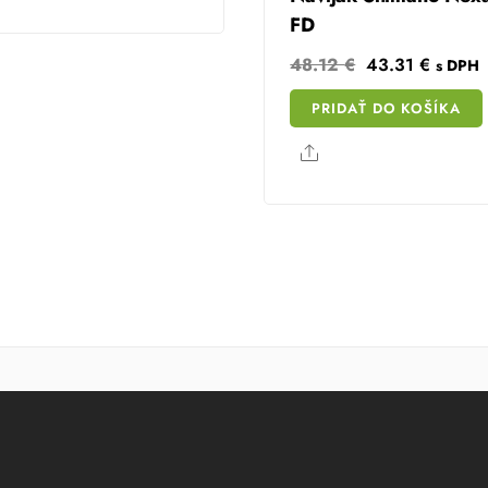
FD
Original
Curren
48.12
€
43.31
€
s DPH
price
price
PRIDAŤ DO KOŠÍKA
was:
is:
48.12 €.
43.31 
Share