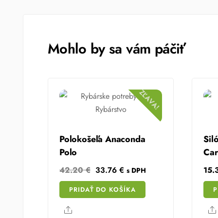
Mohlo by sa vám páčiť
ZĽAVA!
Polokošeľa Anaconda
Sil
Polo
Ca
Original
Current
42.20
€
33.76
€
15.
s DPH
price
price
PRIDAŤ DO KOŠÍKA
P
was:
is:
42.20 €.
33.76 €.
Share