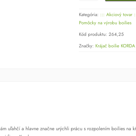
Krájač
boilie
Kategória:
::: Akciový tovar :
KORDA
Pomôcky na výrobu boilies
KUTTER
16
Kód produktu
:
264,25
Značky:
Krájač boilie KORDA
ám uľahčí a hlavne značne urýchli prácu s rozpolením boilies na kŕ