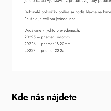
je toto ďalšia vychytávka z produktovej rady populá
Dokonalé polovičky boilies sa hodia hlavne na kŕmen
Použitie je celkom jednoduché.
Dodávané v týchto prevedeniach:
20225 – priemer 14-16mm
20226 – priemer 18-20mm
20227 – priemer 22-25mm
Kde nás nájdete