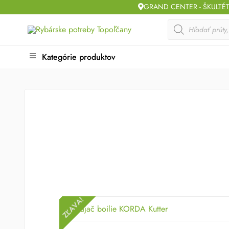
Skip
GRAND CENTER - ŠKULTÉ
to
Products
search
content
Kategórie produktov
ZĽAVA!
ZĽAVA!