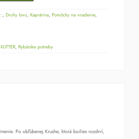
::
,
Druhy lovu
,
Kaprárina
,
Pomôcky na vnadenie
,
 KUTTER
,
Rybárske potreby
menie. Po obľúbenej Krushe, ktorá boilies rozdrví,