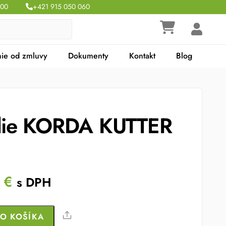
:00
+421 915 050 060
ie od zmluvy
Dokumenty
Kontakt
Blog
ilie KORDA KUTTER
nal
Current
9
€
s DPH
price
is:
Share
DO KOŠÍKA
 €.
15.99 €.