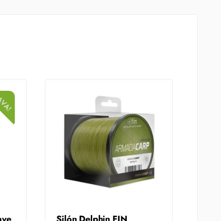
AVA!
ave
Silón Delphin FIN