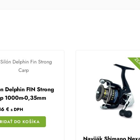
ZĽ
ón Delphin FIN Strong
rp 1000m-0,35mm
36
€
s DPH
RIDAŤ DO KOŠÍKA
Share
Naviják Shimano Nex