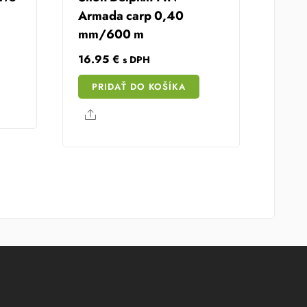
Armada carp 0,40
mm/600 m
t
16.95
€
s DPH
PRIDAŤ DO KOŠÍKA
€.
Share