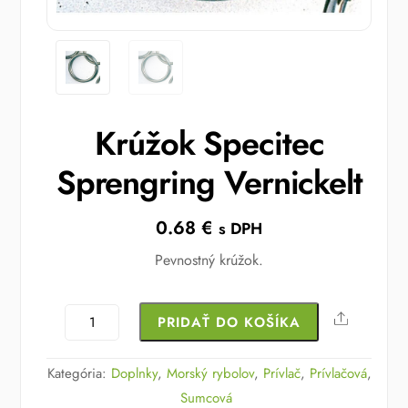
Krúžok Specitec
Sprengring Vernickelt
0.68
€
s DPH
Pevnostný krúžok.
množstvo
Share
PRIDAŤ DO KOŠÍKA
Krúžok
Specitec
Kategória:
Doplnky
,
Morský rybolov
,
Prívlač
,
Prívlačová
,
Sprengring
Sumcová