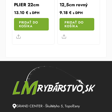
PLIER 22cm
12,5cm rovný
13.10
€
9.18
€
s DPH
s DPH
PRIDAŤ DO
PRIDAŤ DO
KOŠÍKA
KOŠÍKA
Share
Share
GRAND CENTER - Škultétyho 5, Topoľčany