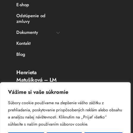
E-shop
Odstúpenie od
zmluvy
Dokumenty
Kontakt
Blog
Henrieta
Matušíková – LM
Rybárske potreby
Vážime si vaše súkromie
Topoľčany
Súbory cookie používame na zlepšenie vášho zážitku z
prehliadania, poskytovanie prispôsobených reklám alebo obsahu
IČO: 336 764 53
a analýzu našej návštevnosti. Kliknutím na „Prijať všetko“
DIČ: 102 044 8385
súhlasíte s naším používaním súborov cookie.
IČ DPH: SK 102 044 8385