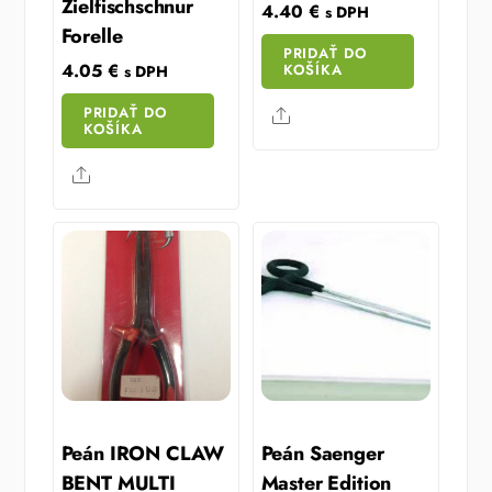
Zielfischschnur
4.40
€
s DPH
Forelle
PRIDAŤ DO
4.05
€
KOŠÍKA
s DPH
PRIDAŤ DO
Share
KOŠÍKA
Share
Peán IRON CLAW
Peán Saenger
BENT MULTI
Master Edition