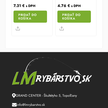
7.31
€
4.76
€
s DPH
s DPH
PRIDAŤ DO
PRIDAŤ DO
KOŠÍKA
KOŠÍKA
Share
Share
GRAND CENTER - Škultétyho 5, Topoľčany
info@lmrybarstvo.sk