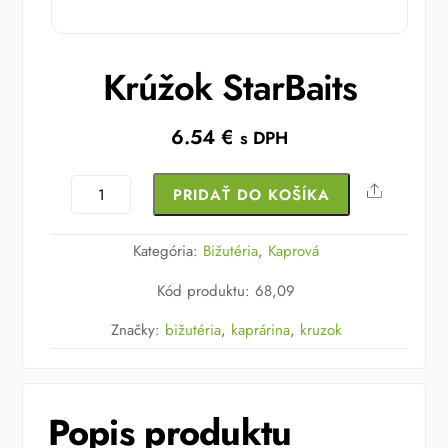
Krúžok StarBaits
6.54
€
s DPH
množstvo
Share
PRIDAŤ DO KOŠÍKA
Krúžok
StarBaits
Kategória:
Bižutéria
,
Kaprová
Kód produktu
:
68,09
Značky:
bižutéria
,
kaprárina
,
kruzok
Popis produktu