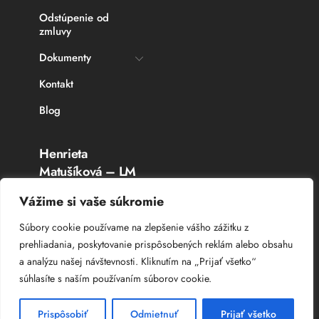
Odstúpenie od
zmluvy
Dokumenty
Kontakt
Blog
Henrieta
Matušíková – LM
Rybárske potreby
Vážime si vaše súkromie
Topoľčany
Súbory cookie používame na zlepšenie vášho zážitku z
prehliadania, poskytovanie prispôsobených reklám alebo obsahu
IČO: 336 764 53
a analýzu našej návštevnosti. Kliknutím na „Prijať všetko“
DIČ: 102 044 8385
súhlasíte s naším používaním súborov cookie.
IČ DPH: SK 102 044 8385
Prispôsobiť
Odmietnuť
Prijať všetko