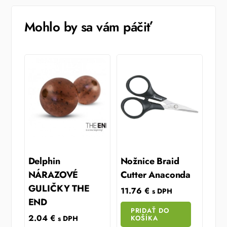
Mohlo by sa vám páčiť
Delphin
Nožnice Braid
NÁRAZOVÉ
Cutter Anaconda
GULIČKY THE
11.76
€
s DPH
END
PRIDAŤ DO
2.04
€
KOŠÍKA
s DPH