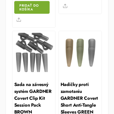
PRIDAŤ DO
Share
KOŠÍKA
Share
Sada na závesný
Hadičky proti
systém GARDNER
zamotaniu
Covert Clip Kit
GARDNER Covert
Session Pack
Short Anti-Tangle
BROWN
Sleeves GREEN