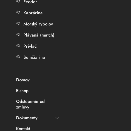
Feeder
Kaprárina
Morský rybolov
Plávaná (match)
Prívlač
Sumčiarina
Domov
E-shop
Odstúpenie od
zmluvy
Dokumenty
Kontakt