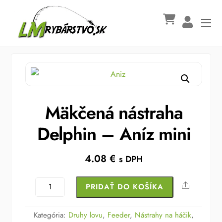
Skip
to
Me
content
Mäkčená nástraha
Delphin – Aníz mini
4.08
€
s DPH
množstvo
Share
PRIDAŤ DO KOŠÍKA
Mäkčená
nástraha
Kategória:
Druhy lovu
,
Feeder
,
Nástrahy na háčik
,