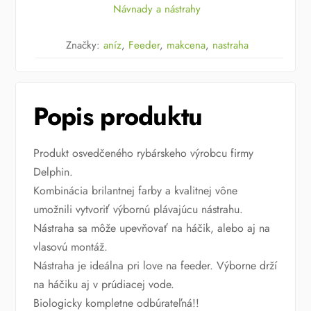
Delphin
Návnady a nástrahy
-
Aníz
Značky:
aníz
,
Feeder
,
makcena
,
nastraha
mini
Popis produktu
Produkt osvedčeného rybárskeho výrobcu firmy
Delphin.
Kombinácia brilantnej farby a kvalitnej vône
umožnili vytvoriť výbornú plávajúcu nástrahu.
Nástraha sa môže upevňovať na háčik, alebo aj na
vlasovú montáž.
Nástraha je ideálna pri love na feeder. Výborne drží
na háčiku aj v prúdiacej vode.
Biologicky kompletne odbúrateľná!!