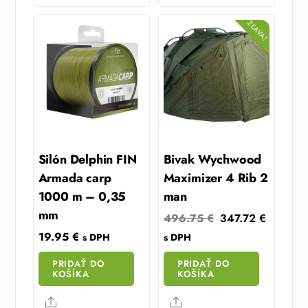
ZĽAVA!
Silón Delphin FIN
Bivak Wychwood
Armada carp
Maximizer 4 Rib 2
1000 m – 0,35
man
mm
Original
Current
496.75
€
347.72
€
price
price
19.95
€
s DPH
s DPH
was:
is:
PRIDAŤ DO
PRIDAŤ DO
496.75 €.
347.72 
KOŠÍKA
KOŠÍKA
Share
Share