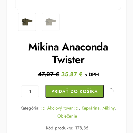
Mikina Anaconda
Twister
Original
Current
47.27
€
35.87
€
s DPH
price
price
was:
is:
množstvo
Share
PRIDAŤ DO KOŠÍKA
47.27 €.
35.87 €.
Mikina
Anaconda
Kategória:
::: Akciový tovar :::
,
Kaprárina
,
Mikiny
,
Twister
Oblečenie
Kód produktu
:
178,86