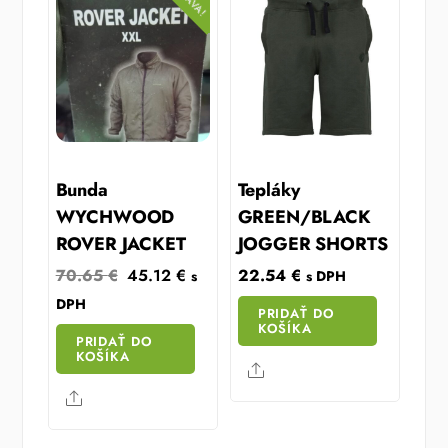
ZĽAVA!
Bunda
Tepláky
WYCHWOOD
GREEN/BLACK
ROVER JACKET
JOGGER SHORTS
Original
Current
70.65
€
45.12
€
22.54
€
s
s DPH
price
price
DPH
PRIDAŤ DO
was:
is:
KOŠÍKA
PRIDAŤ DO
70.65 €.
45.12 €.
KOŠÍKA
Share
Share