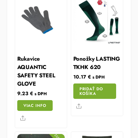
Rukavice
Ponožky LASTING
AQUANTIC
TKHK 620
SAFETY STEEL
10.17
€
s DPH
GLOVE
PRIDAŤ DO
9.23
€
KOŠÍKA
s DPH
VIAC INFO
Share
Share