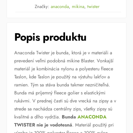
Značky:
anaconda
,
mikina
,
twister
Popis produktu
Anaconda Twister je bunda, ktorá je v materiáli a
prevedení veľmi podobná mikine Blaster. Vonkajší
materiál je kombinácia nylonu a polyesteru fleece
Taslon, kde Taslon je použitý na výstuhu lakťov a
ramien. Tým sa stáva bunda takmer nezničiteľná.
Bunda má príjemný fleece golier s elastickými
rukávmi. V prednej časti sú dve vrecká na zipsy a v
strede sa nachádza centrálny zips, všetky zipsy sú
kvalitné a dlho vydržia.
Bunda
ANACONDA
TWISTER nie je vodotesná
. Materiál použitý pri
výrobe je 100% polyester fleece a 100% nylon