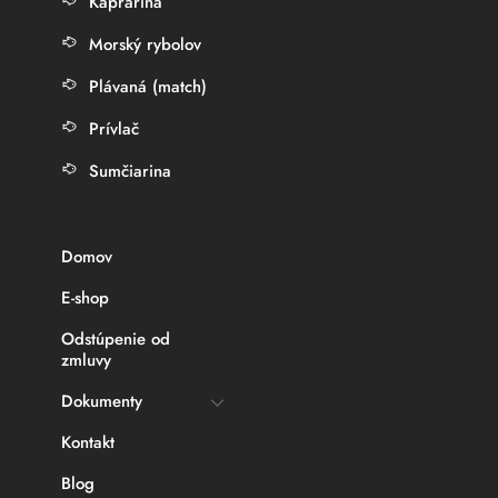
Kaprárina
Morský rybolov
Plávaná (match)
Prívlač
Sumčiarina
Domov
E-shop
Odstúpenie od
zmluvy
Dokumenty
Kontakt
Blog