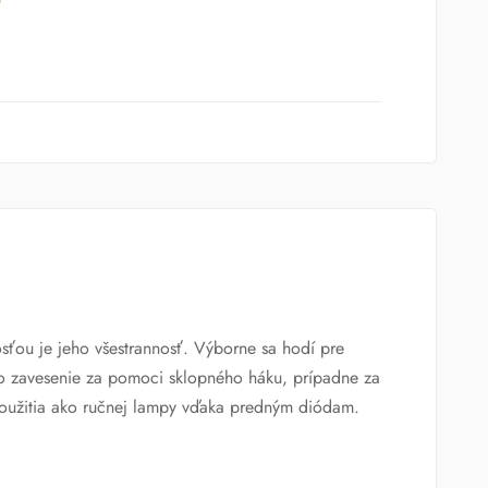
sťou je jeho všestrannosť. Výborne sa hodí pre
eho zavesenie za pomoci sklopného háku, prípadne za
oužitia ako ručnej lampy vďaka predným diódam.