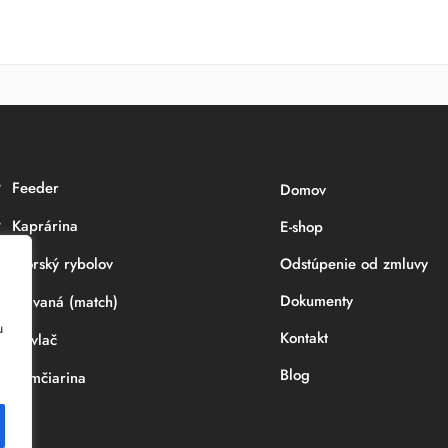
Feeder
Domov
Kaprárina
E-shop
Morský rybolov
Odstúpenie od zmluvy
Dokumenty
Plávaná (match)
u
Kontakt
Prívlač
Blog
Sumčiarina