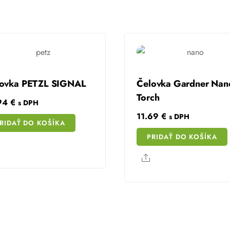
ovka PETZL SIGNAL
Čelovka Gardner Nan
Torch
.94
€
s DPH
11.69
€
s DPH
RIDAŤ DO KOŠÍKA
PRIDAŤ DO KOŠÍKA
Share
Share