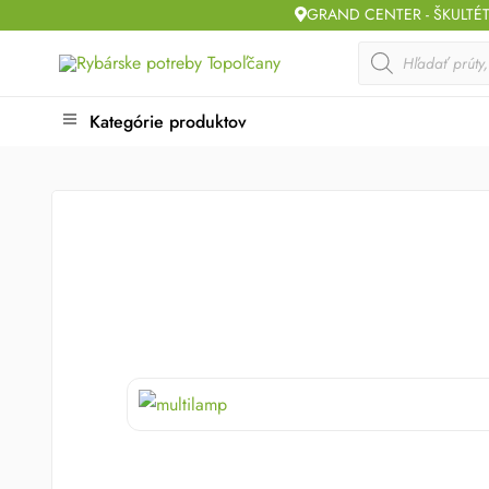
Skip
GRAND CENTER - ŠKULTÉ
to
Products
search
content
Kategórie produktov