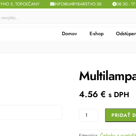
TYHO 5, TOPOĽČANY
INFO@LMRYBARSTVO.SK
08:30 - 17
Domov
E-shop
Odstúpen
Multilamp
4.56
€
s DPH
množstvo
PRIDAŤ 
Multilampa
Delphin
Kategória:
Čelovky a svietidl