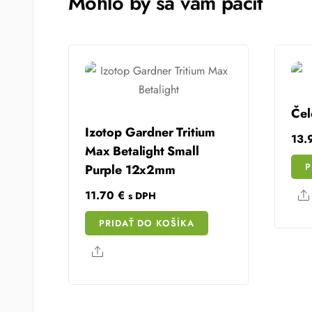
Mohlo by sa vám páčiť
Čel
Izotop Gardner Tritium
13
Max Betalight Small
P
Purple 12x2mm
11.70
€
s DPH
PRIDAŤ DO KOŠÍKA
Share