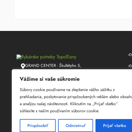
GRAND CENTER - Škultétyho 5,
Topoľčany
Vážime si vaše súkromie
info@lmrybarstvo.sk
Súbory cookie používame na zlepšenie vášho zážitku z
+421 915 050 060
prehliadania, poskytovanie prispôsobených reklám alebo obsah
a analýzu našej návštevnosti. Kliknutím na „Prijať všetko“
08:30 - 17:00
súhlasíte s naším používaním súborov cookie.
Prispôsobiť
Odmietnuť
Prijať všetko