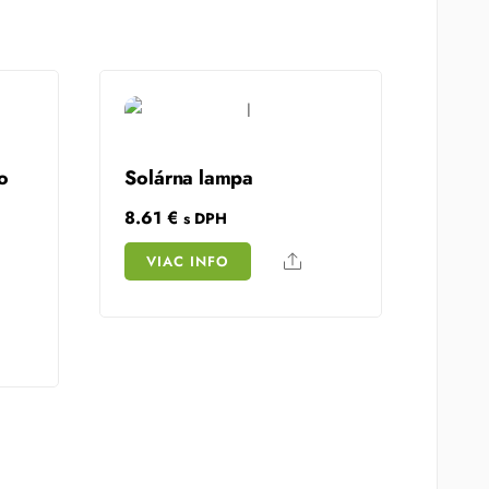
o
Solárna lampa
8.61
€
s DPH
Share
VIAC INFO