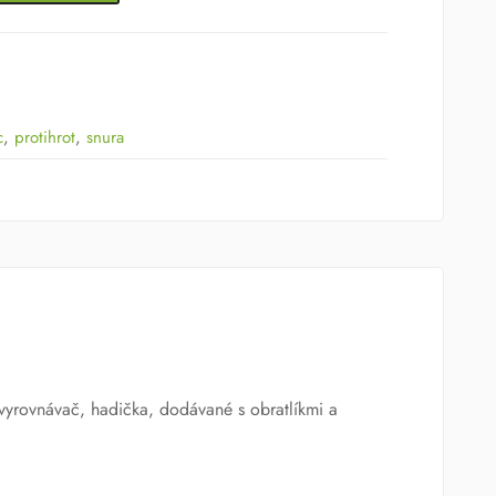
c
,
protihrot
,
snura
yrovnávač, hadička, dodávané s obratlíkmi a