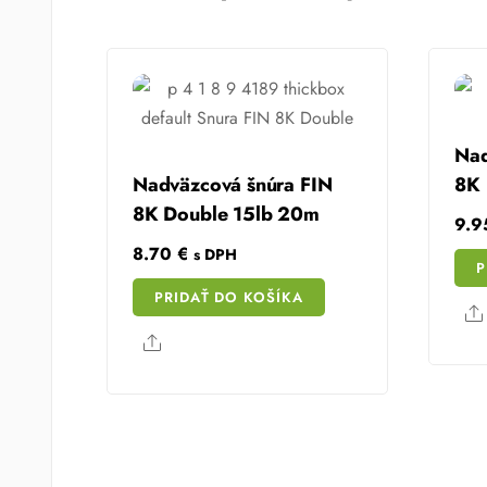
Nad
Nadväzcová šnúra FIN
8K 
8K Double 15lb 20m
9.
8.70
€
s DPH
P
PRIDAŤ DO KOŠÍKA
Share