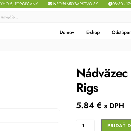
TYHO 5, TOPOĽČANY
INFO@LMRYBARSTVO.SK
08:30 - 17
Domov
E-shop
Odstúpen
Nádväzec
Rigs
5.84
€
s DPH
množstvo
PRIDAŤ 