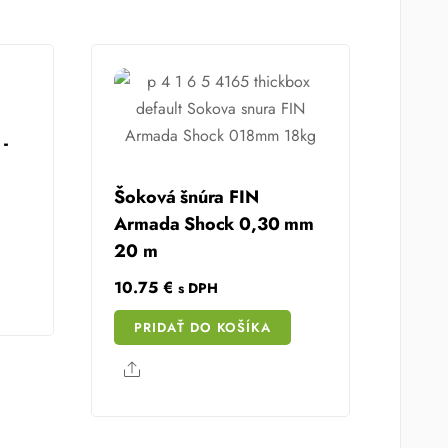
-
Šoková šnúra FIN
Armada Shock 0,30 mm
20 m
10.75
€
s DPH
PRIDAŤ DO KOŠÍKA
Share