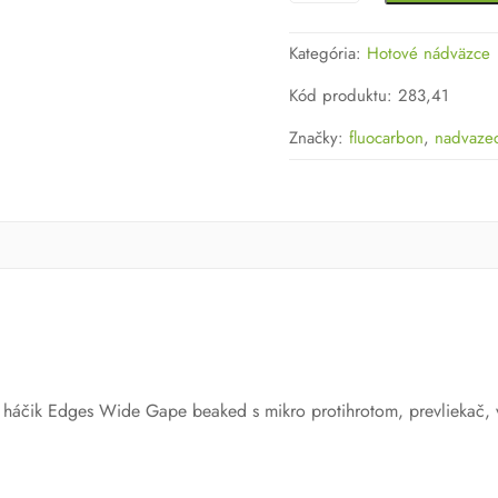
Nádväzec
Fox
Kategória:
Hotové nádväzce
Wide
Gape
Kód produktu
:
283,41
Rigs
Značky:
fluocarbon
,
nadvaze
háčik Edges Wide Gape beaked s mikro protihrotom, prevliekač, v