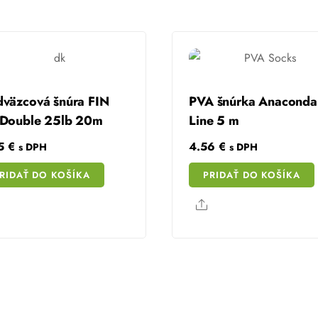
väzcová šnúra FIN
PVA šnúrka Anaconda 
Double 25lb 20m
Line 5 m
95
€
4.56
€
s DPH
s DPH
RIDAŤ DO KOŠÍKA
PRIDAŤ DO KOŠÍKA
Share
Share