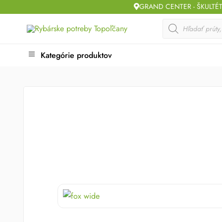
Skip
GRAND CENTER - ŠKULTÉ
to
Products
search
content
Kategórie produktov