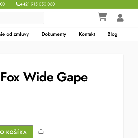
:00
+421 915 050 060
ie od zmluvy
Dokumenty
Kontakt
Blog
 Fox Wide Gape
Share
DO KOŠÍKA