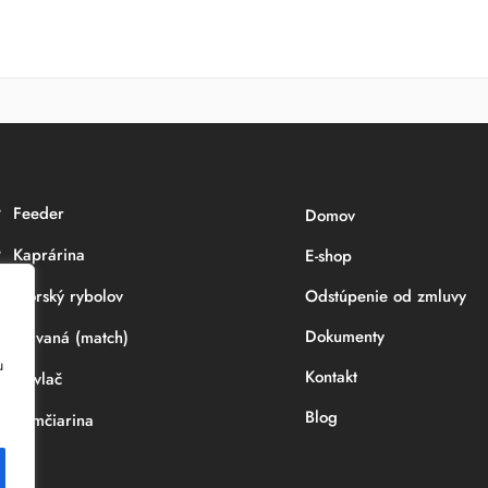
Feeder
Domov
Kaprárina
E-shop
Morský rybolov
Odstúpenie od zmluvy
Dokumenty
Plávaná (match)
u
Kontakt
Prívlač
Blog
Sumčiarina