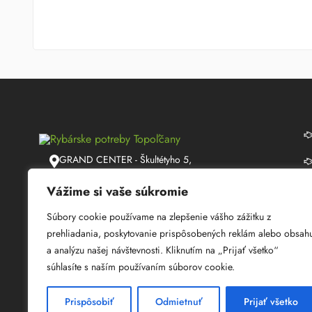
GRAND CENTER - Škultétyho 5,
Topoľčany
Vážime si vaše súkromie
info@lmrybarstvo.sk
Súbory cookie používame na zlepšenie vášho zážitku z
+421 915 050 060
prehliadania, poskytovanie prispôsobených reklám alebo obsah
a analýzu našej návštevnosti. Kliknutím na „Prijať všetko“
08:30 - 17:00
súhlasíte s naším používaním súborov cookie.
Prispôsobiť
Odmietnuť
Prijať všetko