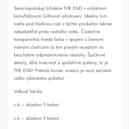
Séria kaprárskej bižutérie THE END v unikátnom
kamuflážovom G-Round vyhotovení. Ideálny lom
svetla pod hladinou robí z týchto produktov takmer
nebadateľné prvky vodného sveta. Čiastočne
transparentná hnedá farba v spojení s čiernymi
matnými časticami sú tým pravým receptom na
bezchybné odprezentovanie nástrahy. Špičkové
detaily, dlhá trvácnosť a spoľahlivé systémy, to je
THE END! Pretože koniec zostavy je nový začiatok
vášho rybárskeho príbehu!
Veľkosť háčika:
v.4 – skladom 9 balení
v.6 – skladom 9 balení