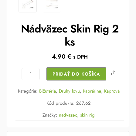
Nádväzec Skin Rig 2
ks
4.90
€
s DPH
množstvo
Share
PRIDAŤ DO KOŠÍKA
Nádväzec
Skin
Kategória:
Bižutéria
,
Druhy lovu
,
Kaprárina
,
Kaprová
Rig
Kód produktu
:
267,62
2
ks
Značky:
nadvazec
,
skin rig