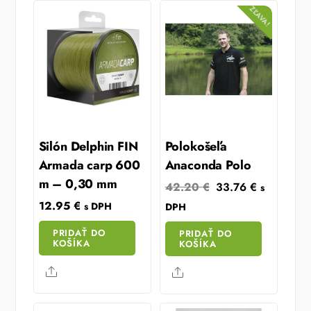
ZĽAVA!
Silón Delphin FIN
Polokošeľa
Armada carp 600
Anaconda Polo
m – 0,30 mm
Original
Current
42.20
€
33.76
€
s
price
price
12.95
€
s DPH
DPH
was:
is:
PRIDAŤ DO
PRIDAŤ DO
42.20 €.
33.76 €.
KOŠÍKA
KOŠÍKA
Share
Share