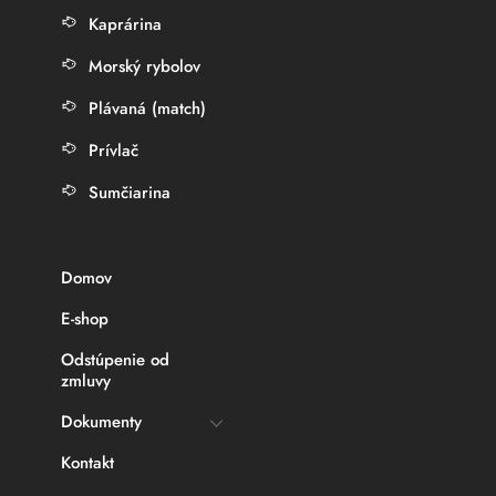
Kaprárina
Morský rybolov
Plávaná (match)
Prívlač
Sumčiarina
Domov
E-shop
Odstúpenie od
zmluvy
Dokumenty
Kontakt