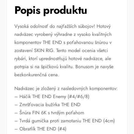
Popis produktu
Vysoká odolnosť do najťažších súbojov! Hotový
nadväzec vyrobený výhradne z vysoko kvalitných
komponentov THE END s poťahovanou šnúrou v
zostavení SKIN RIG. Tento model ocenia všetci
rybári, ktorí uprednostňujú hotové nadväzce, ale
potrpia si na špičkovú kvalitu. Bonusom je navyše
bezkonkurenčná cena.
Nadväzec je zložený z nasledovných komponentov:
– Háčik THE END Enemy (#4/#6/8)
– Zmršťovacia bužírka THE END
– Šnúra FIN 6K s tvrdým poťahom
– Tvrdá gumička proti zamotaniu THE END (4cm)
– Obratlík THE END (#4)