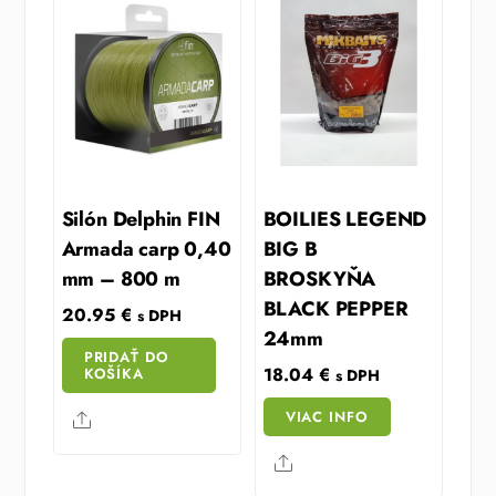
Silón Delphin FIN
BOILIES LEGEND
Armada carp 0,40
BIG B
mm – 800 m
BROSKYŇA
BLACK PEPPER
20.95
€
s DPH
24mm
PRIDAŤ DO
18.04
€
KOŠÍKA
s DPH
VIAC INFO
Share
Share