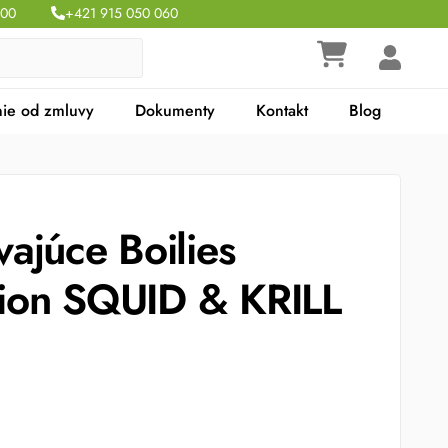
:00
+421 915 050 060
ie od zmluvy
Dokumenty
Kontakt
Blog
ajúce Boilies
ction SQUID & KRILL