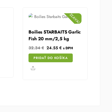
ZĽAVA!
Boilies STARBAITS Garlic
Fish 20 mm/2,5 kg
Original
Current
32.34
€
24.55
€
s DPH
price
price
PRIDAŤ DO KOŠÍKA
was:
is:
are
32.34 €.
24.55 €.
Share