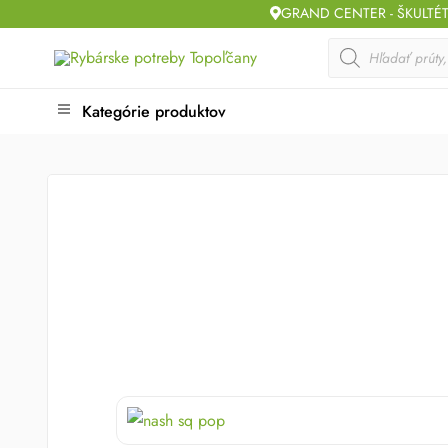
Skip
GRAND CENTER - ŠKULTÉ
to
Products
search
content
Kategórie produktov