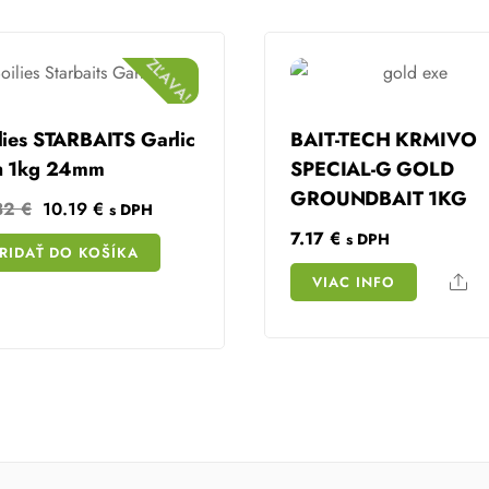
ZĽAVA!
lies STARBAITS Garlic
BAIT-TECH KRMIVO
h 1kg 24mm
SPECIAL-G GOLD
GROUNDBAIT 1KG
Original
Current
32
€
10.19
€
s DPH
price
price
7.17
€
s DPH
RIDAŤ DO KOŠÍKA
was:
is:
Sh
VIAC INFO
15.32 €.
10.19 €.
Share