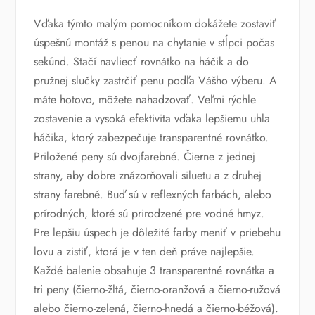
Vďaka týmto malým pomocníkom dokážete zostaviť
úspešnú montáž s penou na chytanie v stĺpci počas
sekúnd. Stačí navliecť rovnátko na háčik a do
pružnej slučky zastrčiť penu podľa Vášho výberu. A
máte hotovo, môžete nahadzovať. Veľmi rýchle
zostavenie a vysoká efektivita vďaka lepšiemu uhla
háčika, ktorý zabezpečuje transparentné rovnátko.
Priložené peny sú dvojfarebné. Čierne z jednej
strany, aby dobre znázorňovali siluetu a z druhej
strany farebné. Buď sú v reflexných farbách, alebo
prírodných, ktoré sú prirodzené pre vodné hmyz.
Pre lepšiu úspech je dôležité farby meniť v priebehu
lovu a zistiť, ktorá je v ten deň práve najlepšie.
Každé balenie obsahuje 3 transparentné rovnátka a
tri peny (čierno-žltá, čierno-oranžová a čierno-ružová
alebo čierno-zelená, čierno-hnedá a čierno-béžová).