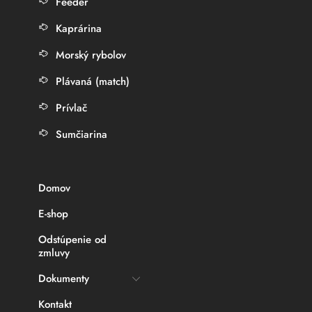
Feeder
Kaprárina
Morský rybolov
Plávaná (match)
Prívlač
Sumčiarina
Domov
E-shop
Odstúpenie od
zmluvy
Dokumenty
Kontakt