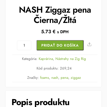
NASH Ziggaz pena
Čierna/Žltá
5.73
€
s DPH
množstvo
Share
PRIDAŤ DO KOŠÍKA
NASH
Ziggaz
Kategória:
Kaprárina
,
Nástrahy na Zig Rig
pena
Kód produktu
:
269,24
Čierna/
Žltá
Značky:
foams
,
nash
,
pena
,
ziggaz
Popis produktu