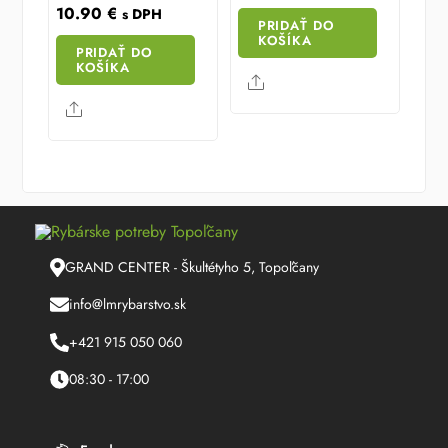
10.90
€
s DPH
PRIDAŤ DO
KOŠÍKA
PRIDAŤ DO
KOŠÍKA
Share
Share
GRAND CENTER - Škultétyho 5, Topoľčany
info@lmrybarstvo.sk
+421 915 050 060
08:30 - 17:00