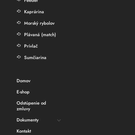
Feeder
Kaprárina
Morský rybolov
Plávaná (match)
Prívlač
Sumčiarina
Domov
E-shop
Odstúpenie od
zmluvy
Dokumenty
Kontakt