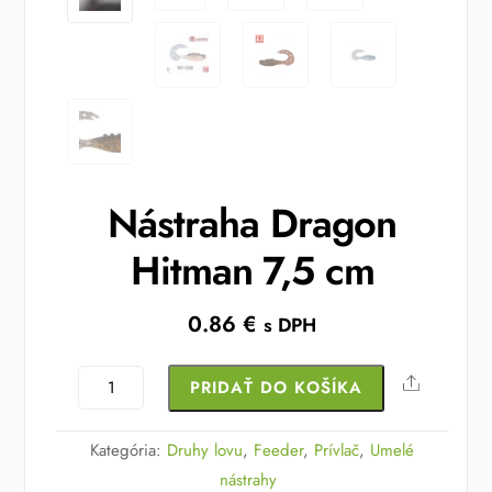
Nástraha Dragon
Hitman 7,5 cm
0.86
€
s DPH
množstvo
Share
PRIDAŤ DO KOŠÍKA
Nástraha
Dragon
Kategória:
Druhy lovu
,
Feeder
,
Prívlač
,
Umelé
Hitman
nástrahy