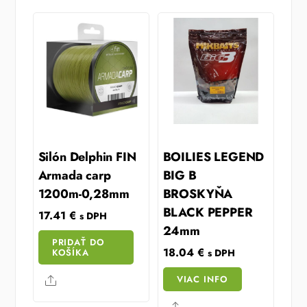
Silón Delphin FIN
BOILIES LEGEND
Armada carp
BIG B
1200m-0,28mm
BROSKYŇA
BLACK PEPPER
17.41
€
s DPH
24mm
PRIDAŤ DO
18.04
€
KOŠÍKA
s DPH
VIAC INFO
Share