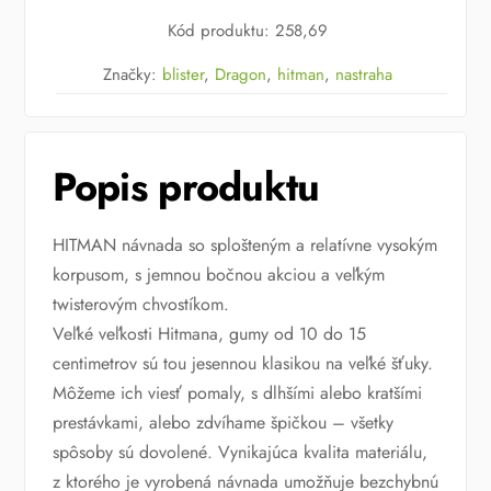
7,5
Kód produktu
:
258,69
cm
Značky:
blister
,
Dragon
,
hitman
,
nastraha
Popis produktu
HITMAN návnada so splošteným a relatívne vysokým
korpusom, s jemnou bočnou akciou a veľkým
twisterovým chvostíkom.
Veľké veľkosti Hitmana, gumy od 10 do 15
centimetrov sú tou jesennou klasikou na veľké šťuky.
Môžeme ich viesť pomaly, s dlhšími alebo kratšími
prestávkami, alebo zdvíhame špičkou – všetky
spôsoby sú dovolené. Vynikajúca kvalita materiálu,
z ktorého je vyrobená návnada umožňuje bezchybnú