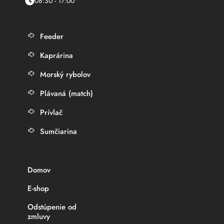
08:30 - 17:00
Feeder
Kaprárina
Morský rybolov
Plávaná (match)
Prívlač
Sumčiarina
Domov
E-shop
Odstúpenie od
zmluvy