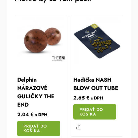
Delphin
Hadička NASH
NÁRAZOVÉ
BLOW OUT TUBE
GULIČKY THE
2.65
€
s DPH
END
PRIDAŤ DO
2.04
€
KOŠÍKA
s DPH
PRIDAŤ DO
Share
KOŠÍKA