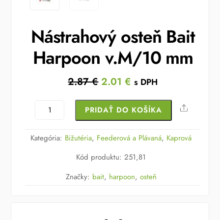
Nástrahový osteň Bait
Harpoon v.M/10 mm
Original
Current
2.87
€
2.01
€
s DPH
price
price
was:
is:
množstvo
Share
PRIDAŤ DO KOŠÍKA
2.87 €.
2.01 €.
Nástrahový
osteň
Kategória:
Bižutéria
,
Feederová a Plávaná
,
Kaprová
Bait
Kód produktu
:
251,81
Harpoon
v.M/10
Značky:
bait
,
harpoon
,
osteň
mm