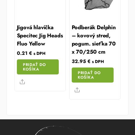
Jigová hlavička
Podberák Delphin
Specitec Jig Heads
– kovový stred,
Fluo Yellow
pogum. sieťka 70
x 70/250 cm
0.21
€
s DPH
32.95
€
s DPH
PRIDAŤ DO
KOŠÍKA
PRIDAŤ DO
KOŠÍKA
Share
Share