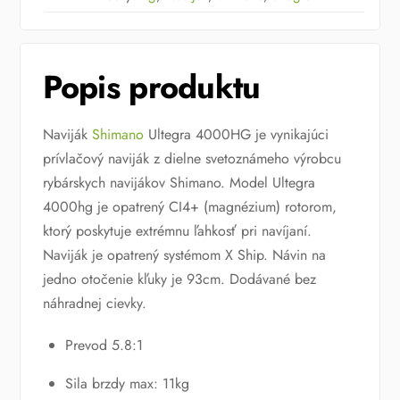
Popis produktu
Naviják
Shimano
Ultegra 4000HG je vynikajúci
prívlačový naviják z dielne svetoznámeho výrobcu
rybárskych navijákov Shimano. Model Ultegra
4000hg je opatrený CI4+ (magnézium) rotorom,
ktorý poskytuje extrémnu ľahkosť pri navíjaní.
Naviják je opatrený systémom X Ship. Návin na
jedno otočenie kľuky je 93cm. Dodávané bez
náhradnej cievky.
Prevod 5.8:1
Sila brzdy max: 11kg