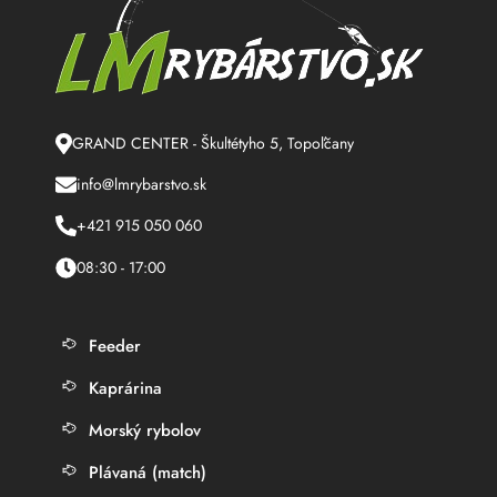
GRAND CENTER - Škultétyho 5, Topoľčany
info@lmrybarstvo.sk
+421 915 050 060
08:30 - 17:00
Feeder
Kaprárina
Morský rybolov
Plávaná (match)