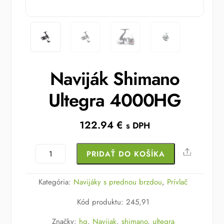
Naviják Shimano
Ultegra 4000HG
122.94
€
s DPH
množstvo
Share
PRIDAŤ DO KOŠÍKA
Naviják
Shimano
Kategória:
Navijáky s prednou brzdou
,
Prívlač
Ultegra
Kód produktu
:
245,91
4000HG
Značky:
hg
,
Navijak
,
shimano
,
ultegra