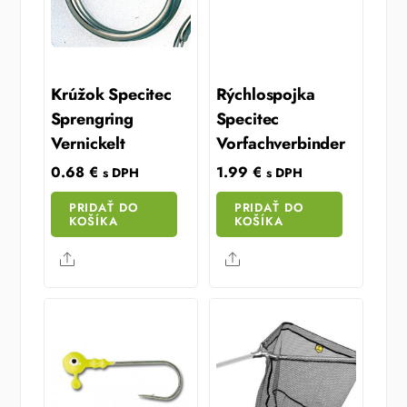
Krúžok Specitec
Rýchlospojka
Sprengring
Specitec
Vernickelt
Vorfachverbinder
0.68
€
1.99
€
s DPH
s DPH
PRIDAŤ DO
PRIDAŤ DO
KOŠÍKA
KOŠÍKA
Share
Share