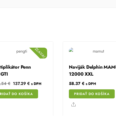
ZĽAVA!
tiplikátor Penn
Naviják Delphin MA
1GTI
12000 XXL
Original
Current
2.54
€
137.29
€
58.37
€
s DPH
s DPH
price
price
RIDAŤ DO KOŠÍKA
PRIDAŤ DO KOŠÍKA
was:
is:
152.54 €.
137.29 €.
Share
Share