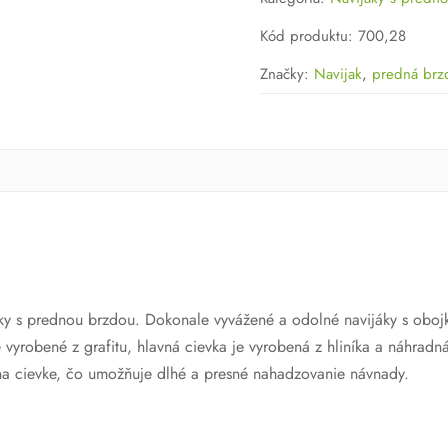
FDX
200
Kód produktu
:
700,28
Značky:
Navijak
,
predná brz
 s prednou brzdou. Dokonale vyvážené a odolné navijáky s obojkom 
 vyrobené z grafitu, hlavná cievka je vyrobená z hliníka a náhradn
 na cievke, čo umožňuje dlhé a presné nahadzovanie návnady.