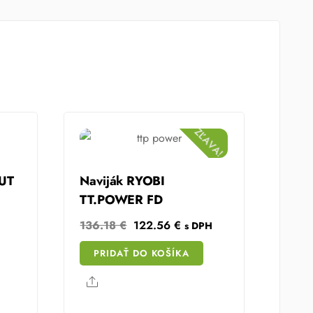
ZĽAVA!
MUT
Naviják RYOBI
TT.POWER FD
Original
Current
136.18
€
122.56
€
s DPH
price
price
PRIDAŤ DO KOŠÍKA
was:
is:
136.18 €.
122.56 €.
Share