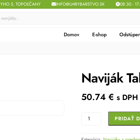
TYHO 5, TOPOĽČANY
INFO@LMRYBARSTVO.SK
08:30 - 17
Domov
E-shop
Odstúpen
Naviják T
50.74
€
s DPH
množstvo
PRIDAŤ 
Naviják
Tabias
Kategória:
Navijáky s predn