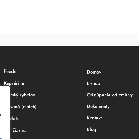
Feeder
Domov
Kaprárina
E-shop
Morský rybolov
Odstúpenie od zmluvy
Dokumenty
Plávaná (match)
u
Kontakt
Prívlač
Blog
Sumčiarina