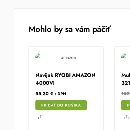
Mohlo by sa vám páčiť
Navijak RYOBI AMAZON
Mul
4000Vi
32
55.30
€
15
s DPH
PRIDAŤ DO KOŠÍKA
P
Share