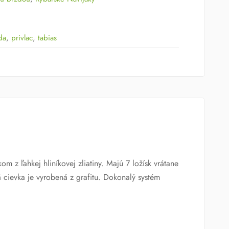
da
,
privlac
,
tabias
z ľahkej hliníkovej zliatiny. Majú 7 ložísk vrátane
á cievka je vyrobená z grafitu. Dokonalý systém