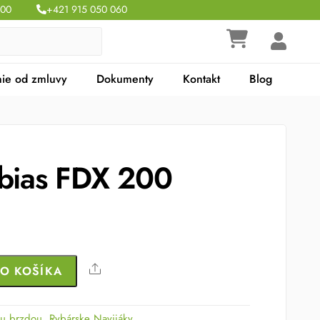
:00
+421 915 050 060
ie od zmluvy
Dokumenty
Kontakt
Blog
abias FDX 200
Share
DO KOŠÍKA
ou brzdou
,
Rybárske Navijáky