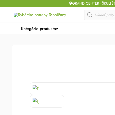
Skip
GRAND CENTER - ŠKULTÉ
to
Products
search
content
Kategórie produktov