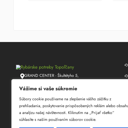
GRAND CENTER - Škultétyho 5,
Topoľčany
Vážime si vaše súkromie
info@lmrybarstvo.sk
Súbory cookie používame na zlepšenie vášho zážitku z
+421 915 050 060
prehliadania, poskytovanie prispôsobených reklám alebo obsah
a analýzu našej návštevnosti. Kliknutím na „Prijať všetko“
08:30 - 17:00
súhlasíte s naším používaním súborov cookie.