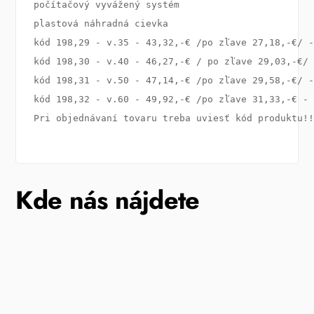
počítačový vyvážený systém

plastová náhradná cievka

kód 198,29 - v.35 - 43,32,-€ /po zľave 27,18,-€/ -
kód 198,30 - v.40 - 46,27,-€ / po zľave 29,03,-€/ 
kód 198,31 - v.50 - 47,14,-€ /po zľave 29,58,-€/ -
kód 198,32 - v.60 - 49,92,-€ /po zľave 31,33,-€ - 
Kde nás nájdete