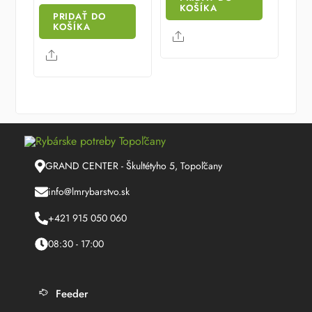
was:
is:
KOŠÍKA
PRIDAŤ DO
818.86 €.
736.98 €.
KOŠÍKA
Share
Share
GRAND CENTER - Škultétyho 5, Topoľčany
info@lmrybarstvo.sk
+421 915 050 060
08:30 - 17:00
Feeder