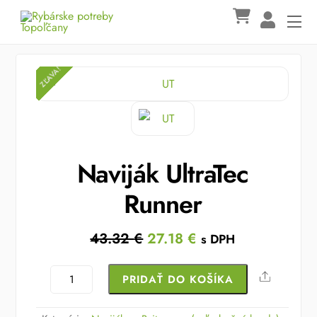
Skip
Me
to
content
ZĽAVA!
ZĽAVA!
Naviják UltraTec
Runner
Original
Current
43.32
€
27.18
€
s DPH
price
price
was:
is:
množstvo
Share
PRIDAŤ DO KOŠÍKA
43.32 €.
27.18 €.
Naviják
UltraTec