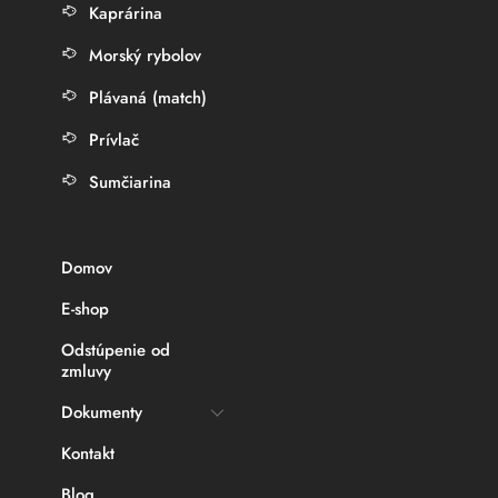
Kaprárina
Morský rybolov
Plávaná (match)
Prívlač
Sumčiarina
Domov
E-shop
Odstúpenie od
zmluvy
Dokumenty
Kontakt
Blog