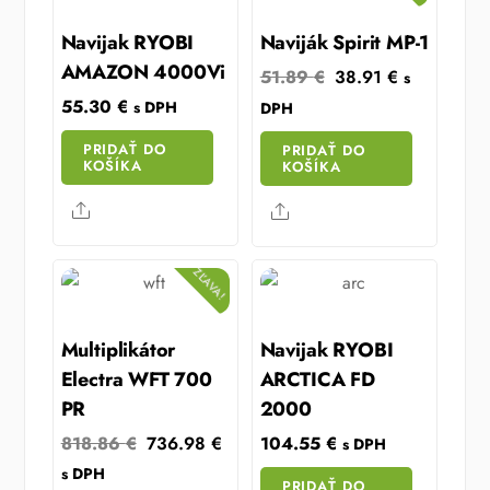
Navijak RYOBI
Naviják Spirit MP-1
AMAZON 4000Vi
Original
Current
51.89
€
38.91
€
s
price
price
55.30
€
s DPH
DPH
was:
is:
PRIDAŤ DO
PRIDAŤ DO
51.89 €.
38.91 €.
KOŠÍKA
KOŠÍKA
Share
Share
ZĽAVA!
Multiplikátor
Navijak RYOBI
Electra WFT 700
ARCTICA FD
PR
2000
Original
Current
818.86
€
736.98
€
104.55
€
s DPH
price
price
s DPH
PRIDAŤ DO