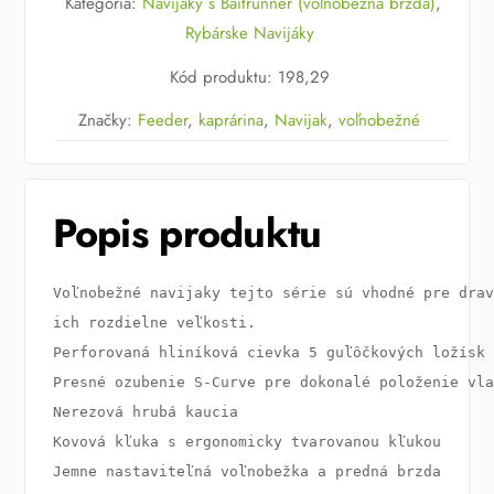
Kategória:
Navijáky s Baitrunner (voľnobežná brzda)
,
Runner
Rybárske Navijáky
Kód produktu
:
198,29
Značky:
Feeder
,
kaprárina
,
Navijak
,
voľnobežné
Popis produktu
Voľnobežné navijaky tejto série sú vhodné pre drav
Perforovaná hliníková cievka 5 guľôčkových ložísk 
Presné ozubenie S-Curve pre dokonalé položenie vla
Nerezová hrubá kaucia

Kovová kľuka s ergonomicky tvarovanou kľukou

Jemne nastaviteľná voľnobežka a predná brzda
