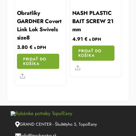
Obratlíky
NASH PLASTIC
GARDNER Covert
BAIT SCREW 21
Link Lok Swivels
mm
size8
4.91
€
s DPH
3.80
€
s DPH
PRIDAŤ DO
KOŠÍKA
PRIDAŤ DO
KOŠÍKA
Share
Share
GRAND CENTER - Škultétyho 5, Topoľčany
info@lmrybarstvo.sk