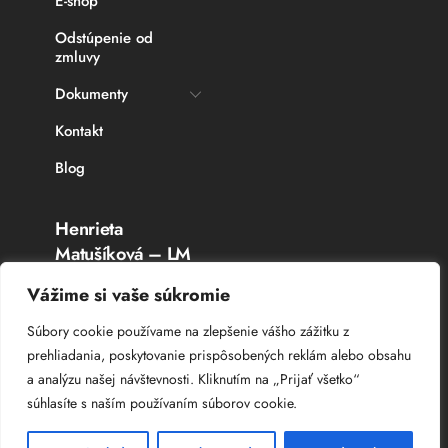
E-shop
Odstúpenie od
zmluvy
Dokumenty
Kontakt
Blog
Henrieta
Matušíková – LM
Rybárske potreby
Vážime si vaše súkromie
Topoľčany
Súbory cookie používame na zlepšenie vášho zážitku z
prehliadania, poskytovanie prispôsobených reklám alebo obsahu
IČO: 336 764 53
a analýzu našej návštevnosti. Kliknutím na „Prijať všetko“
DIČ: 102 044 8385
súhlasíte s naším používaním súborov cookie.
IČ DPH: SK 102 044 8385