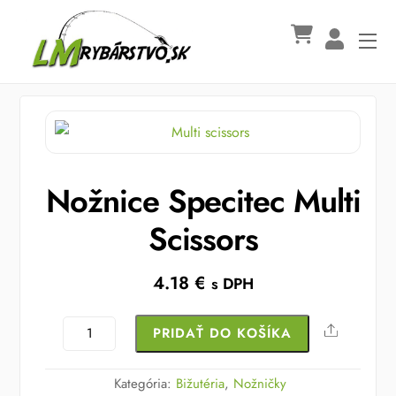
Skip
to
Me
content
Nožnice Specitec Multi
Scissors
4.18
€
s DPH
množstvo
Share
PRIDAŤ DO KOŠÍKA
Nožnice
Specitec
Kategória:
Bižutéria
,
Nožničky