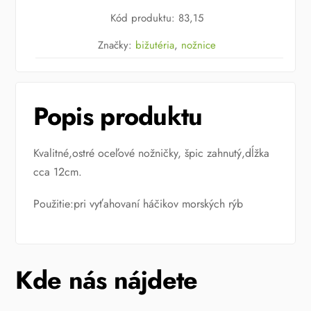
Multi
Kód produktu
:
83,15
Scissors
Značky:
bižutéria
,
nožnice
Popis produktu
Kvalitné,ostré oceľové nožničky, špic zahnutý,dĺžka
cca 12cm.
Použitie:pri vyťahovaní háčikov morských rýb
Kde nás nájdete