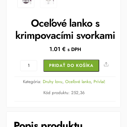
Oceľové lanko s
krimpovacími svorkami
1.01
€
s DPH
množstvo
Share
PRIDAŤ DO KOŠÍKA
Oceľové
lanko
Kategória:
Druhy lovu
,
Oceľové lanko
,
Prívlač
s
Kód produktu
:
252,36
krimpovacími
svorkami
Popis produktu