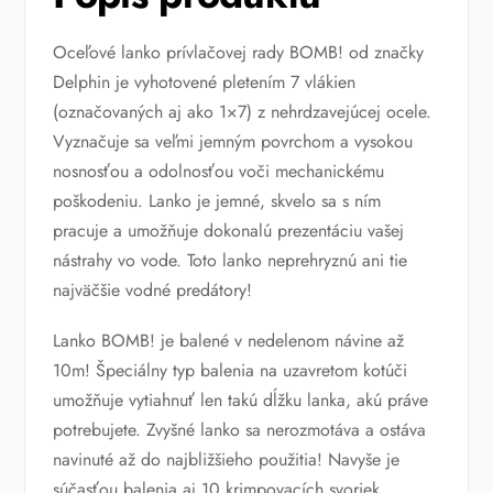
Oceľové lanko prívlačovej rady BOMB! od značky
Delphin je vyhotovené pletením 7 vlákien
(označovaných aj ako 1×7) z nehrdzavejúcej ocele.
Vyznačuje sa veľmi jemným povrchom a vysokou
nosnosťou a odolnosťou voči mechanickému
poškodeniu. Lanko je jemné, skvelo sa s ním
pracuje a umožňuje dokonalú prezentáciu vašej
nástrahy vo vode. Toto lanko neprehryznú ani tie
najväčšie vodné predátory!
Lanko BOMB! je balené v nedelenom návine až
10m! Špeciálny typ balenia na uzavretom kotúči
umožňuje vytiahnuť len takú dĺžku lanka, akú práve
potrebujete. Zvyšné lanko sa nerozmotáva a ostáva
navinuté až do najbližšieho použitia! Navyše je
súčasťou balenia aj 10 krimpovacích svoriek