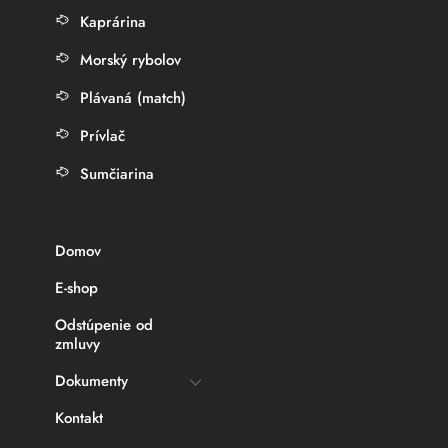
Kaprárina
Morský rybolov
Plávaná (match)
Prívlač
Sumčiarina
Domov
E-shop
Odstúpenie od
zmluvy
Dokumenty
Kontakt