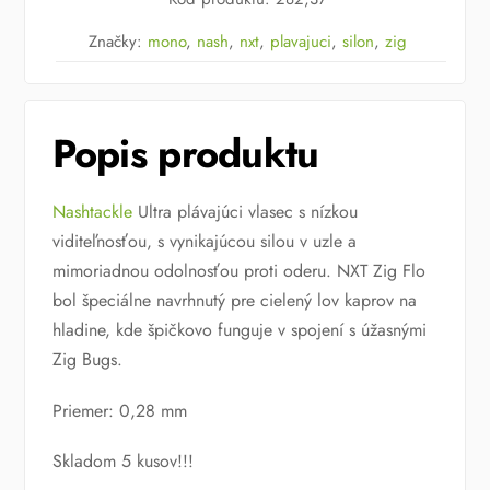
(4.5kg)NASH
NXT
Značky:
mono
,
nash
,
nxt
,
plavajuci
,
silon
,
zig
Zig
Flo
Mono
Popis produktu
300
m
Nashtackle
Ultra plávajúci vlasec s nízkou
viditeľnosťou, s vynikajúcou silou v uzle a
mimoriadnou odolnosťou proti oderu. NXT Zig Flo
bol špeciálne navrhnutý pre cielený lov kaprov na
hladine, kde špičkovo funguje v spojení s úžasnými
Zig Bugs.
Priemer: 0,28 mm
Skladom 5 kusov!!!