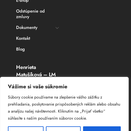
E-shop
Odstúpenie od
zmluvy
Dokumenty
Kontakt
Blog
Henrieta
Matušíková – LM
Rybárske potreby
Vážime si vaše súkromie
Topoľčany
Súbory cookie používame na zlepšenie vášho zážitku z
prehliadania, poskytovanie prispôsobených reklám alebo obsahu
IČO: 336 764 53
a analýzu našej návštevnosti. Kliknutím na „Prijať všetko“
DIČ: 102 044 8385
súhlasíte s naším používaním súborov cookie.
IČ DPH: SK 102 044 8385