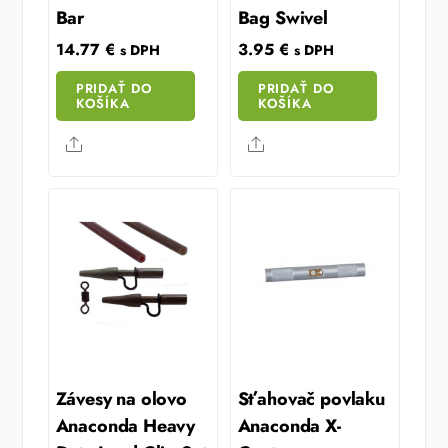
Bar
Bag Swivel
14.77
€
3.95
€
s DPH
s DPH
PRIDAŤ DO
PRIDAŤ DO
KOŠÍKA
KOŠÍKA
Share
Share
Závesy na olovo
Sťahovač povlaku
Anaconda Heavy
Anaconda X-