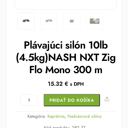
Plávajúci silón 10lb
(4.5kg)NASH NXT Zig
Flo Mono 300 m
15.32
€
s DPH
množstvo
Share
PRIDAŤ DO KOŠÍKA
Plávajúci
silón
Kategória:
Kaprárina
,
Nadväzcové silóny
10lb
Kód produktu
:
282,37