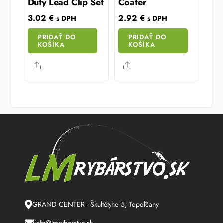
Duty Lead Clip Set
Coater
3.02
€
2.92
€
s DPH
s DPH
PRIDAŤ DO
PRIDAŤ DO
KOŠÍKA
KOŠÍKA
Share
Share
GRAND CENTER - Škultétyho 5, Topoľčany
info@lmrybarstvo.sk