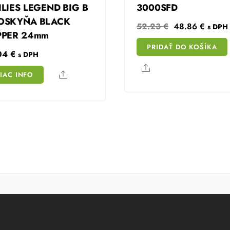
ILIES LEGEND BIG B
3000SFD
OSKYŇA BLACK
Original
Curren
52.23
€
48.86
€
s DPH
PPER 24mm
price
price
PRIDAŤ DO KOŠÍKA
was:
is:
.04
€
s DPH
52.23 €.
48.86
Share
Share
IAC INFO