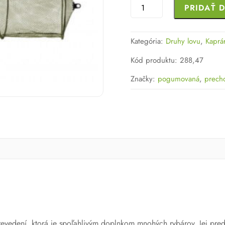
množstvo
PRIDAŤ 
Pogumovaná
úlovková
Kategória:
Druhy lovu
,
Kaprá
sieť
Kód produktu
:
288,47
Značky:
pogumovaná
,
prech
dení, ktorá je spoľahlivým doplnkom mnohých rybárov. Jej prednosť