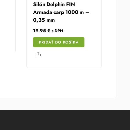
Silón Delphin FIN
Armada carp 1000 m –
t
0,35 mm
19.95
€
s DPH
 €.
PRIDAŤ DO KOŠÍKA
Share