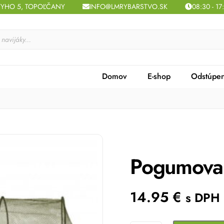
TYHO 5, TOPOĽČANY
INFO@LMRYBARSTVO.SK
08:30 - 17
Domov
E-shop
Odstúpen
Pogumovan
14.95
€
s DPH