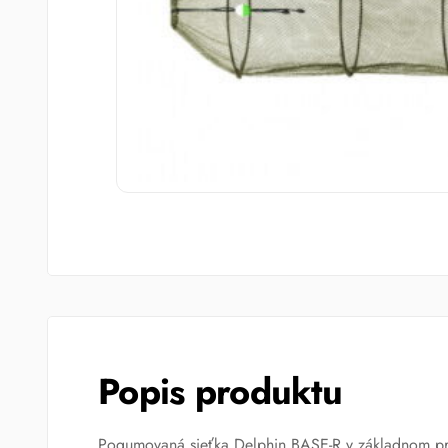
Popis produktu
Pogumovaná sieťka Delphin BASE-R v základnom preve