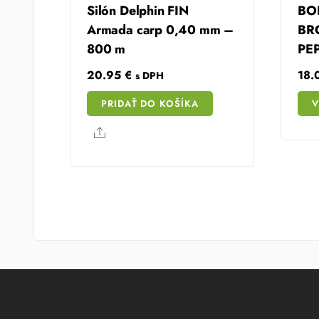
Silón Delphin FIN
BO
Armada carp 0,40 mm –
BR
800 m
PE
20.95
€
18
s DPH
PRIDAŤ DO KOŠÍKA
V
Share