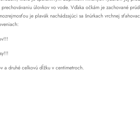
u prechovávaniu úlovkov vo vode. Vďaka očkám je zachované prúde
ozrejmosťou je plavák nachádzajúci sa šnúrkach vrchnej sťahovac
oveniach:
v!!!
y!!!
ov a druhé celkovú dĺžku v centimetroch.