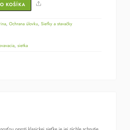
Share
DO KOŠÍKA
rina
,
Ochrana úlovku
,
Sieťky a stavačky
ovavacia
,
sietka
ou oproti klasickej sieťke je jej rýchle schnutie,