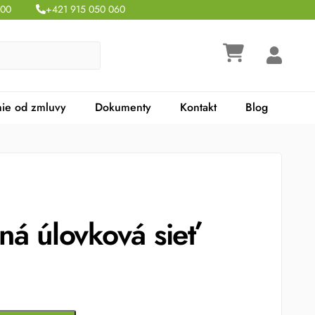
:00
+421 915 050 060
ie od zmluvy
Dokumenty
Kontakt
Blog
á úlovková sieť