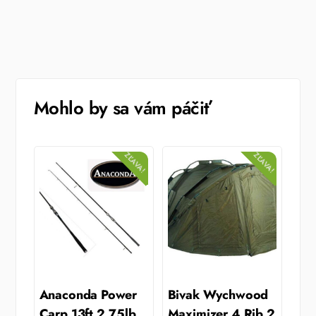
Mohlo by sa vám páčiť
ZĽAVA!
ZĽAVA!
Anaconda Power
Bivak Wychwood
Carp 13ft 2,75lb
Maximizer 4 Rib 2