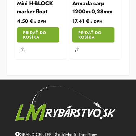
Mini H-BLOCK
Armada carp
marker float
1200m-0,28mm
4.50
€
17.41
€
s DPH
s DPH
PRIDAŤ DO
PRIDAŤ DO
KOŠÍKA
KOŠÍKA
Share
Share
GRAND CENTER - Škultétyho 5, Topoľčany