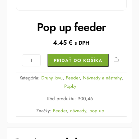
Pop up feeder
4.45
€
s DPH
množstvo
Share
PRIDAŤ DO KOŠÍKA
Pop
up
Kategória:
Druhy lovu
,
Feeder
,
Návnady a nástrahy
,
feeder
Popky
Kód produktu
:
900,46
Značky:
Feeder
,
návnady
,
pop up