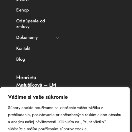
E-shop
Odstúpenie od
zmluvy
Dokumenty
Kontakt
Blog
Henrieta
Matušíková – LM
Rybárske potreby
Vážime si vaše súkromie
Topoľčany
Súbory cookie používame na zlepšenie vášho zážitku z
prehliadania, poskytovanie prispôsobených reklám alebo obsahu
IČO: 336 764 53
a analýzu našej návštevnosti. Kliknutím na „Prijať všetko“
DIČ: 102 044 8385
súhlasíte s naším používaním súborov cookie.